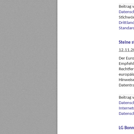
Beitrag
Datensch
Stichwö
Drittlan
Standard
Steine s
12.11.2
Der Euro
Empfehlu
Rechtfer
europäi
Hinweise
Datentra
Beitrag
Datensc
Internet
Datensc
LG Bonn