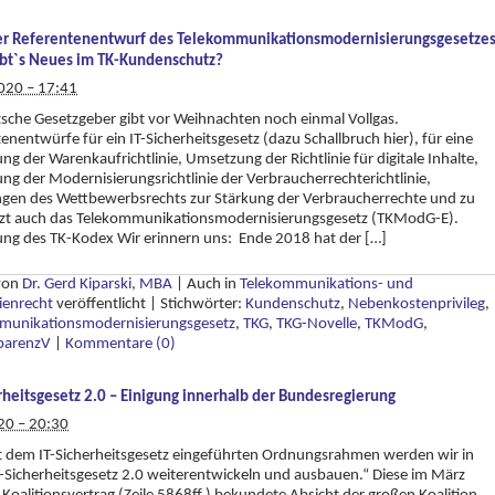
er Referentenentwurf des Telekommunikationsmodernisierungsgesetze
ibt`s Neues im TK-Kundenschutz?
020 – 17:41
sche Gesetzgeber gibt vor Weihnachten noch einmal Vollgas.
enentwürfe für ein IT-Sicherheitsgesetz (dazu Schallbruch hier), für eine
g der Warenkaufrichtlinie, Umsetzung der Richtlinie für digitale Inhalte,
g der Modernisierungsrichtlinie der Verbraucherrechterichtlinie,
gen des Wettbewerbsrechts zur Stärkung der Verbraucherrechte und zu
etzt auch das Telekommunikationsmodernisierungsgesetz (TKModG-E).
ng des TK-Kodex Wir erinnern uns: Ende 2018 hat der […]
 von
Dr. Gerd Kiparski, MBA
|
Auch in
Telekommunikations- und
ienrecht
veröffentlicht
|
Stichwörter:
Kundenschutz
,
Nebenkostenprivileg
,
munikationsmodernisierungsgesetz
,
TKG
,
TKG-Novelle
,
TKModG
,
parenzV
|
Kommentare (0)
rheitsgesetz 2.0 – Einigung innerhalb der Bundesregierung
20 – 20:30
t dem IT-Sicherheitsgesetz eingeführten Ordnungsrahmen werden wir in
-Sicherheitsgesetz 2.0 weiterentwickeln und ausbauen.“ Diese im März