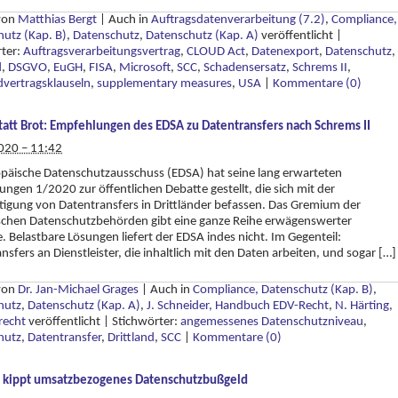
 von
Matthias Bergt
|
Auch in
Auftragsdatenverarbeitung (7.2)
,
Compliance,
utz (Kap. B)
,
Datenschutz
,
Datenschutz (Kap. A)
veröffentlicht
|
rter:
Auftragsverarbeitungsvertrag
,
CLOUD Act
,
Datenexport
,
Datenschutz
,
d
,
DSGVO
,
EuGH
,
FISA
,
Microsoft
,
SCC
,
Schadensersatz
,
Schrems II
,
vertragsklauseln
,
supplementary measures
,
USA
|
Kommentare (0)
tatt Brot: Empfehlungen des EDSA zu Datentransfers nach Schrems II
020 – 11:42
päische Datenschutzausschuss (EDSA) hat seine lang erwarteten
ngen 1/2020 zur öffentlichen Debatte gestellt, die sich mit der
tigung von Datentransfers in Drittländer befassen. Das Gremium der
schen Datenschutzbehörden gibt eine ganze Reihe erwägenswerter
. Belastbare Lösungen liefert der EDSA indes nicht. Im Gegenteil:
nsfers an Dienstleister, die inhaltlich mit den Daten arbeiten, und sogar […]
 von
Dr. Jan-Michael Grages
|
Auch in
Compliance, Datenschutz (Kap. B)
,
hutz
,
Datenschutz (Kap. A)
,
J. Schneider, Handbuch EDV-Recht
,
N. Härting,
recht
veröffentlicht
|
Stichwörter:
angemessenes Datenschutzniveau
,
hutz
,
Datentransfer
,
Drittland
,
SCC
|
Kommentare (0)
 kippt umsatzbezogenes Datenschutzbußgeld