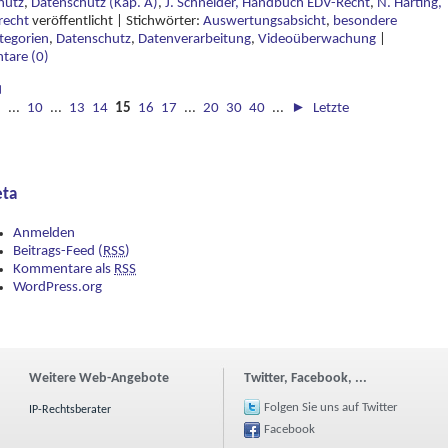
hutz
,
Datenschutz (Kap. A)
,
J. Schneider, Handbuch EDV-Recht
,
N. Härting,
recht
veröffentlicht
|
Stichwörter:
Auswertungsabsicht
,
besondere
tegorien
,
Datenschutz
,
Datenverarbeitung
,
Videoüberwachung
|
are (0)
◄
◄
...
10
...
13
14
15
16
17
...
20
30
40
...
►
Letzte
ta
Anmelden
Beitrags-Feed (
RSS
)
Kommentare als
RSS
WordPress.org
Weitere Web-Angebote
Twitter, Facebook, ...
Folgen Sie uns auf Twitter
IP-Rechtsberater
Facebook