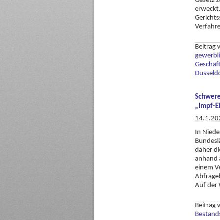
Gesetz z
erweckt.
Gerichts
Verfahr
Beitrag
gewerbli
Geschäf
Düsseld
Schwere
„Impf-E
14.1.20
In Niede
Bundeslä
daher di
anhand a
einem Ve
Abfrage
Auf der 
Beitrag
Bestand