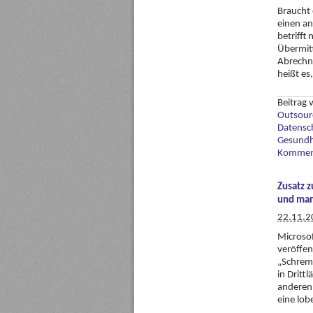
Braucht 
einen an
betrifft
Übermitt
Abrechnu
heißt es,
Beitrag
Outsourc
Datensc
Gesundh
Komment
Zusatz 
und man
22.11.2
Microsof
veröffen
„Schrem
in Dritt
anderen
eine lob