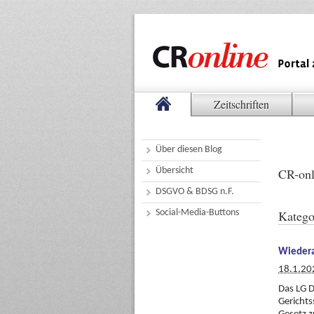
Zeitschriften
Über diesen Blog
Übersicht
CR-onl
DSGVO & BDSG n.F.
Social-Media-Buttons
Katego
Wiedera
18.1.20
Das LG D
Gerichts