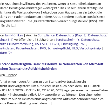
ein Arzt eine Einwilligung des Patienten, wenn er Gesundheitsdaten an
deren Berufsgeheimnisträger weitergibt? Dies ist seit Jahren streitig und
 nicht nur die Weitergabe von Blutproben vom Hausarzt an ein Labor, die
lung von Patientendaten an andere Ärzte, sondern auch an spezialisierte
ngsdienstleister – die „Privatärztlichen Verrechnungsstellen“ (PVS). Oft
 für die […]
 von
Jan Mönikes
|
Auch in
Compliance, Datenschutz (Kap. B)
,
Datenschutz
,
ing (5.4)
veröffentlicht
|
Stichwörter:
Berufsgeheimnis
,
Datenschutz
,
hutz-Grundverordnung
,
DS-GVO
,
DSGVO
,
Einwilligung
,
EWE
,
eitsdaten
,
Patientendaten
,
PVS
,
Schweigepflicht
,
ULD
,
Verbotsprinzip
|
are (0)
zu Standardvertragsklauseln: Massenweise Nebelkerzen von Microsoft
chen Datenschutz-Aufsichtsbehörden
020 – 22:22
t hat einen neuen Anhang zu den Standardvertragsklauseln
tlicht und vorgestellt, um auf dieser Basis auch nach dem EuGH-Urteil
s II“ (16.7.2020 – C-311/18, CR 2020, 529) legal personenbezogene Daten
länder – insbesondere die USA – exportieren zu können. Den einen oder
 eher im Süden Deutschlands angesiedelten Aufsichtsbehörden war dies
ende Pressemitteilung wert, dem […]