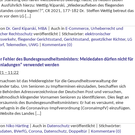
ur Stärkung des fairen Wettbewerbs beerdigt hatte, zu neuem Leben
 Ausführlich hierzu: Wettig/Kiparski, „Wiederaufleben des fliegenden
standes contra legem!?“, CR 2021, 177-182 Dr. Steffen Wettig betreut das
en vor dem LG […]
 von
Dr. Gerd Kiparski, MBA
|
Auch in
E-Commerce
,
Urheberrecht und
cher Rechtsschutz
veröffentlicht
|
Stichwörter:
elektronischer
tsverkehr
,
fliegender Gerichtsstand
,
Gerichtsstand
,
gesetzlicher Richter
,
LG
orf
,
Telemedien
,
UWG
|
Kommentare (0)
r Fehler des Bundesgesundheitsministers: Meldedaten dürfen nicht für
inladungen“ verwendet werden
21 – 11:22
rsachsen ist das Melderegister für die Gesundheitsverwaltung der
nder tabu. Um Senioren zu Impfterminen einzuladen, beschaffen sich
e Behörden Adressverzeichnisse der Deutschen Post und versuchen,
ltmodisch klingender Vornamen Senioren zu identifizieren. Dies liegt an
rsäumnis des Bundesgesundheitsministers: Er hat es versäumt, eine
befugnis in die Coronavirus-Impfverordnung (CoronaImpfV) einzufügen.
Website des Landes […]
 von
Niko Härting
|
Auch in
Datenschutz
veröffentlicht
|
Stichwörter:
sdaten
,
BVerfG
,
Corona
,
Datenschutz
,
Doppeltür
|
Kommentare (0)