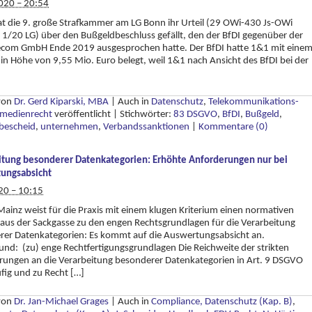
020 – 20:54
t die 9. große Strafkammer am LG Bonn ihr Urteil (29 OWi-430 Js-OWi
1/20 LG) über den Bußgeldbeschluss gefällt, den der BfDI gegenüber der
ecom GmbH Ende 2019 ausgesprochen hatte. Der BfDI hatte 1&1 mit eine
in Höhe von 9,55 Mio. Euro belegt, weil 1&1 nach Ansicht des BfDI bei der
 von
Dr. Gerd Kiparski, MBA
|
Auch in
Datenschutz
,
Telekommunikations-
emedienrecht
veröffentlicht
|
Stichwörter:
83 DSGVO
,
BfDI
,
Bußgeld
,
bescheid
,
unternehmen
,
Verbandssanktionen
|
Kommentare (0)
itung besonderer Datenkategorien: Erhöhte Anforderungen nur bei
ungsabsicht
20 – 10:15
ainz weist für die Praxis mit einem klugen Kriterium einen normativen
us der Sackgasse zu den engen Rechtsgrundlagen für die Verarbeitung
rer Datenkategorien: Es kommt auf die Auswertungsabsicht an.
und: (zu) enge Rechtfertigungsgrundlagen Die Reichweite der strikten
rungen an die Verarbeitung besonderer Datenkategorien in Art. 9 DSGVO
fig und zu Recht […]
 von
Dr. Jan-Michael Grages
|
Auch in
Compliance, Datenschutz (Kap. B)
,