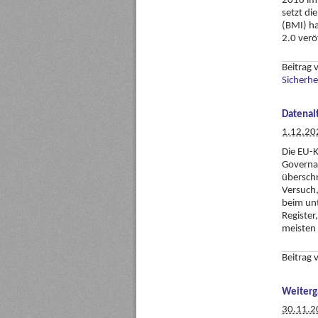
2018 im 
setzt d
(BMI) ha
2.0 verö
Beitrag
Sicherhe
Datenal
1.12.20
Die EU-
Governan
überschr
Versuch,
beim unt
Register
meisten
Beitrag
Weiterg
30.11.2