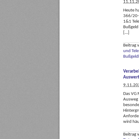
11.11.2
Heute ha
366/20- 
1&1 Tel
Bußgeld 
[…]
Beitrag
und Tel
Bußgeld
Verarbe
Auswert
9.11.20
Das VG M
Ausweg a
besonde
Hintergr
Anforde
wird häu
Beitrag