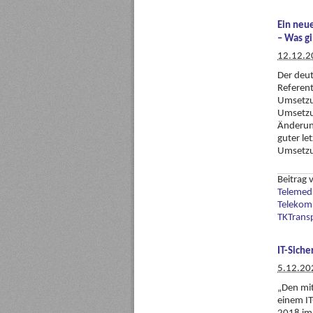
Ein neu
– Was g
12.12.2
Der deut
Referent
Umsetzun
Umsetzun
Änderun
guter l
Umsetzu
Beitrag
Telemed
Telekom
TKTrans
IT-Siche
5.12.20
„Den mi
einem IT