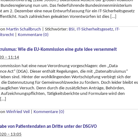
Koalitionsvertrag (Zeile 5868ff.) bekundete Absicht der großen Koalition
ie Bundesregierung nun um. Das federführende Bundesinnenministerium
t am 2. Dezember eine neue Entwurfsfassung für ein IT-Sicherheitsgesetz
ffentlicht. Nach zahlreichen geleakten Vorentwürfen ist dies […]
 von
Martin Schallbruch
|
Stichwörter:
BSI
,
IT-Sicherheitsgesetz
,
IT-
itsrecht
|
Kommentare (0)
truismus: Wie die EU-Kommission eine gute Idee versemmelt
20 – 11:14
Kommission hat eine neue Verordnung vorgeschlagen: den „Data
ce Act“ (DGA). Dieser enthält Regelungen, die mit „Datenaltruismus“
ieben sind. Hinter der wohlklingenden Wortschöpfung verbirgt sich der
 die Datennutzung für Gemeinwohlzwecke zu fördern. Doch leider bleibt es
auglichen Versuch. Denn durch die zusätzlichen Anträge, Behörden,
, Aufzeichnungspflichten, Tätigkeitsberichte und Formulare wird den
 […]
 von
Winfried Veil
|
Kommentare (0)
abe von Patientendaten an Dritte unter der DSGVO
020 – 13:05