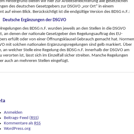
em Hintergrund bieten wir hier zur Arbeitserleichterung alle gesetzlichen
ngen des deutschen Gesetzgebers zur DSGVO „vor Ort“ in einem
 auf einen Blick. Berücksichtigt ist die endgültige Version des BDSG n.F.:
Deutsche Ergänzungen der DSGVO
elregelungen des BDSG n.F. wurden jeweils an den Stellen in die DSGVO
t, an denen der nationale Gesetzgeber den Regelungsauftrag des EU-
ers erfüllt oder von einer Öffnungsklausel Gebrauch gemacht hat. Norme
O mit solchen nationalen Ergänzungsregelungen sind gelb markiert. Über
e, an welcher Stelle eine Regelung des BDSG n.F. innerhalb der DSGVO am
u verorten ist, lässt sich im Einzelfall sicher streiten. Manche Regelungen
er auch an mehreren Stellen eingefügt.
ta
Anmelden
Beitrags-Feed (
RSS
)
Kommentare als
RSS
WordPress.org