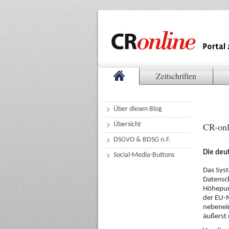
Zeitschriften
Über diesen Blog
Übersicht
CR-onl
DSGVO & BDSG n.F.
Die deu
Social-Media-Buttons
Das Syst
Datensc
Höhepun
der EU-M
nebenein
äußerst