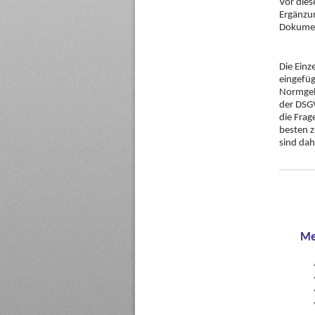
Vor dies
Ergänzu
Dokument
Die Einz
eingefüg
Normgeb
der DSGV
die Frag
besten z
sind dah
Me