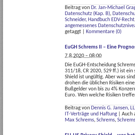
Beitrag von
Dr. Jan-Michael Gra
Datenschutz (Kap. B)
,
Datenschu
Schneider, Handbuch EDV-Recht
angemessenes Datenschutznive
getaggt
|
Kommentare (0)
EuGH Schrems II – Eine Progn
7.8.2020 – 08:00
Die EuGH-Entscheidung Schrems I
311/18, CR 2020, 529 ff.) ist ei
Shield ist ungültig. Aber was si
drohen die üblichen Risiken ein
Bußgelder von bis zu 4% Konzern
Euro. Wen welche Risiken treffe
Beitrag von
Dennis G. Jansen, LL
IT-Verträge und Haftung
|
Auch 
Max Schrems
,
Schrems
,
Schrems