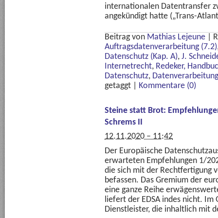
internationalen Datentransfer 
angekündigt hatte („Trans-Atlan
Beitrag von
Mathias Lejeune
|
R
Auftragsdatenverarbeitung (7.2)
Datenschutz (Kap. A)
,
J. Schnei
Internetrecht
,
Redeker, Handbuc
Datenschutz
,
Datenverarbeitun
getaggt
|
Kommentare (0)
Steine statt Brot: Empfehlung
Schrems II
12.11.2020 – 11:42
Der Europäische Datenschutzaus
erwarteten Empfehlungen 1/2020 
die sich mit der Rechtfertigung 
befassen. Das Gremium der eur
eine ganze Reihe erwägenswert
liefert der EDSA indes nicht. Im
Dienstleister, die inhaltlich mit