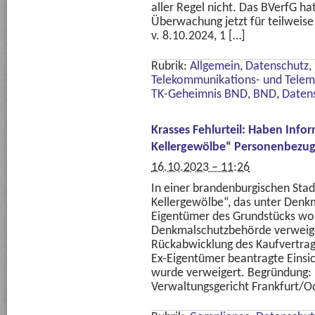
aller Regel nicht. Das BVerfG ha
Überwachung jetzt für teilweise 
v. 8.10.2024, 1 […]
Rubrik:
Allgemein
,
Datenschutz
,
Telekommunikations- und Telem
TK-Geheimnis BND
,
BND
,
Daten
Krasses Fehlurteil: Haben Infor
Kellergewölbe“ Personenbezu
16.10.2023 – 11:26
In einer brandenburgischen Stadt
Kellergewölbe“, das unter Denkm
Eigentümer des Grundstücks wol
Denkmalschutzbehörde verweiger
Rückabwicklung des Kaufvertrags
Ex-Eigentümer beantragte Einsic
wurde verweigert. Begründung: 
Verwaltungsgericht Frankfurt/Od