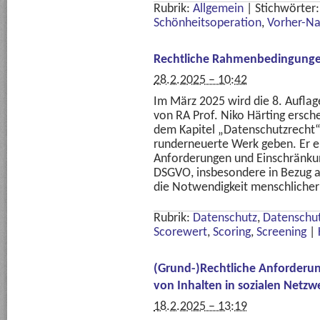
Rubrik:
Allgemein
|
Stichwörter
Schönheitsoperation
,
Vorher-Na
Rechtliche Rahmenbedingunge
28.2.2025 – 10:42
Im März 2025 wird die 8. Aufla
von RA Prof. Niko Härting ersch
dem Kapitel „Datenschutzrecht“ 
runderneuerte Werk geben. Er er
Anforderungen und Einschränkun
DSGVO, insbesondere in Bezug a
die Notwendigkeit menschlicher
Rubrik:
Datenschutz
,
Datenschut
Scorewert
,
Scoring
,
Screening
|
(Grund-)Rechtliche Anforderu
von Inhalten in sozialen Netz
18.2.2025 – 13:19