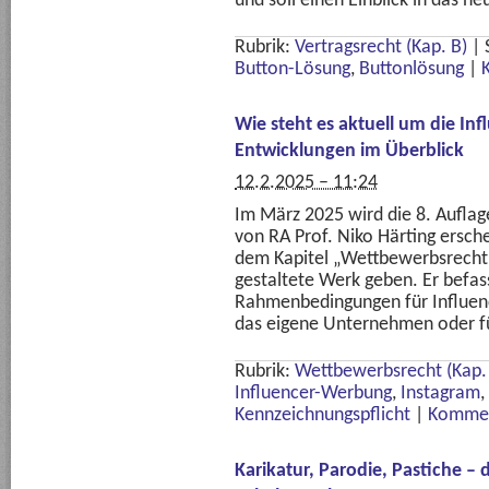
und soll einen Einblick in das n
Rubrik:
Vertragsrecht (Kap. B)
|
Button-Lösung
,
Buttonlösung
|
Wie steht es aktuell um die I
Entwicklungen im Überblick
12.2.2025 – 11:24
Im März 2025 wird die 8. Aufla
von RA Prof. Niko Härting ersch
dem Kapitel „Wettbewerbsrecht“ 
gestaltete Werk geben. Er befass
Rahmenbedingungen für Influenc
das eigene Unternehmen oder fü
Rubrik:
Wettbewerbsrecht (Kap. 
Influencer-Werbung
,
Instagram
,
Kennzeichnungspflicht
|
Kommen
Karikatur, Parodie, Pastiche – 