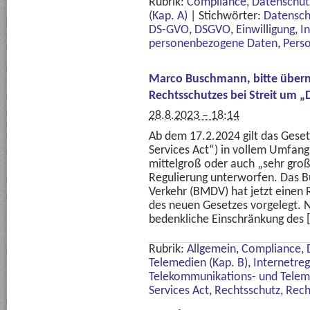
Rubrik:
Compliance, Datenschutz
(Kap. A)
|
Stichwörter:
Datensch
DS-GVO
,
DSGVO
,
Einwilligung
,
I
personenbezogene Daten
,
Pers
Marco Buschmann, bitte über
Rechtsschutzes bei Streit um „D
28.8.2023 – 18:14
Ab dem 17.2.2024 gilt das Gesetz
Services Act“) in vollem Umfang.
mittelgroß oder auch „sehr gro
Regulierung unterworfen. Das B
Verkehr (BMDV) hat jetzt einen
des neuen Gesetzes vorgelegt. 
bedenkliche Einschränkung des 
Rubrik:
Allgemein
,
Compliance, 
Telemedien (Kap. B)
,
Internetreg
Telekommunikations- und Telem
Services Act
,
Rechtsschutz
,
Rech