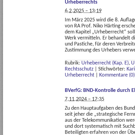
Urheberrechts
6.2.2025 – 13:19
Im März 2025 wird die 8. Aufla
von RA Prof. Niko Härting ersch
dem Kapitel „Urheberrecht“ soll 
Werk vermitteln. Er behandelt d
und Pastiche, für deren Verbrei
Zustimmung des Urhebers verwe
Rubrik:
Urheberrecht (Kap. E)
,
U
Rechtsschutz
|
Stichwörter:
Kar
Urheberrecht
|
Kommentare (0)
BVerfG: BND-Kontrolle durch E
7.11.2024 – 17:35
Zu den Hauptaufgaben des Bund
seit jeher die „strategische F
aus der Telekommunikation wer
und dort systematisch mit Suchb
Beteiligten erfahren von der Ü