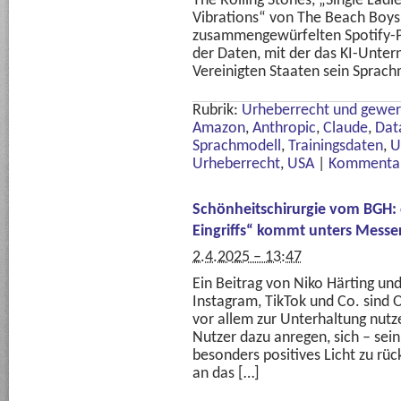
The Rolling Stones, „Single La
Vibrations“ von The Beach Boys
zusammengewürfelten Spotify-Play
der Daten, mit der das KI-Unte
Vereinigten Staaten sein Sprach
Rubrik:
Urheberrecht und gewer
Amazon
,
Anthropic
,
Claude
,
Dat
Sprachmodell
,
Trainingsdaten
,
U
Urheberrecht
,
USA
|
Kommentar
Schönheitschirurgie vom BGH: 
Eingriffs“ kommt unters Messe
2.4.2025 – 13:47
Ein Beitrag von Niko Härting 
Instagram, TikTok und Co. sind 
vor allem zur Unterhaltung nutz
Nutzer dazu anregen, sich – sei
besonders positives Licht zu rü
an das […]