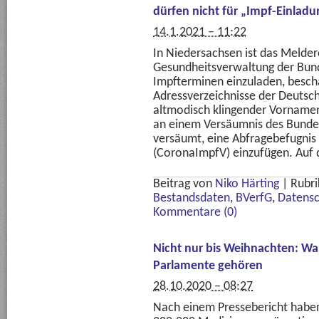
dürfen nicht für „Impf-Einla
14.1.2021 – 11:22
In Niedersachsen ist das Meldere
Gesundheitsverwaltung der Bun
Impfterminen einzuladen, besch
Adressverzeichnisse der Deutsc
altmodisch klingender Vornamen S
an einem Versäumnis des Bundes
versäumt, eine Abfragebefugnis
(CoronaImpfV) einzufügen. Auf 
Beitrag von
Niko Härting
|
Rubri
Bestandsdaten
,
BVerfG
,
Datensc
Kommentare (0)
Nicht nur bis Weihnachten: W
Parlamente gehören
28.10.2020 – 08:27
Nach einem Pressebericht haben