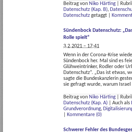
Beitrag von
Niko Härting
|
Rubri
Datenschutz (Kap. B)
,
Datenschu
Datenschutz
getaggt
|
Kommenta
Sündenbock Datenschutz: „Das 
Rolle spielt“
3.2.2021 – 17:41
Wenn in der Corona-Krise wieder
Sündenbock her. Mal sind es fei
Glühweintrinker, Rodler oder U
Datenschutz“. „Das ist etwas, wo
sagte die Bundeskanzlerin gester
sie gefragt wurde, warum Israel 
Beitrag von
Niko Härting
|
Rubri
Datenschutz (Kap. A)
|
Auch als
Grundverordnung
,
Digitalisierun
|
Kommentare (0)
Schwerer Fehler des Bundesge