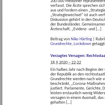
200.000 Mediziner repräsentier
verfasst. Die Ärzte sprechen si
aus und fordern einen „Strategi
„Strategiewechsel“ ist auch ver
Diskussion gehört in den Deuts
der Bundesländer. Gemeinsames
Ärzteschaft, „Evidenz- und […]
Beitrag von
Niko Härting
|
Rubri
Grundrechte
,
Lockdown
getaggt
Verzagtes Versagen: Rechtssta
18.9.2020 – 22:22
Ein halbes Jahr nach Beginn der
der Republik an den rechtsstaa
Grundrechte werden nach wie 
beschränkt, „Corona-Maßnahm
justiert. Parlamente, Gerichte,
leisten erstaunlich wenig Wider
versagen in einem Ausmaß, das 
gehalten […]