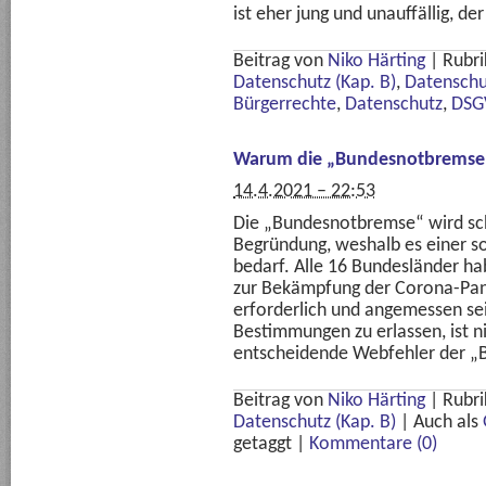
ist eher jung und unauffällig, de
Beitrag von
Niko Härting
|
Rubri
Datenschutz (Kap. B)
,
Datenschu
Bürgerrechte
,
Datenschutz
,
DSG
Warum die „Bundesnotbremse“ 
14.4.2021 – 22:53
Die „Bundesnotbremse“ wird sche
Begründung, weshalb es einer s
bedarf. Alle 16 Bundesländer ha
zur Bekämpfung der Corona-Pan
erforderlich und angemessen sei
Bestimmungen zu erlassen, ist ni
entscheidende Webfehler der „B
Beitrag von
Niko Härting
|
Rubri
Datenschutz (Kap. B)
|
Auch als
getaggt
|
Kommentare (0)