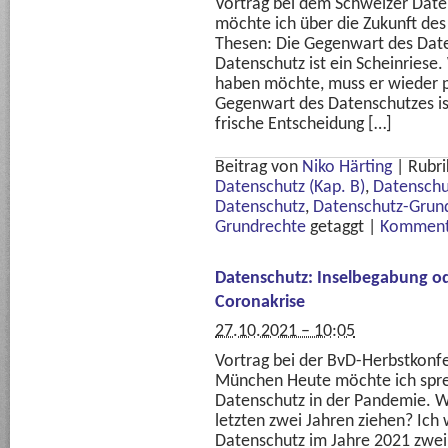
Vortrag bei dem Schweizer Dat
möchte ich über die Zukunft de
Thesen: Die Gegenwart des Daten
Datenschutz ist ein Scheinriese
haben möchte, muss er wieder p
Gegenwart des Datenschutzes ist 
frische Entscheidung […]
Beitrag von
Niko Härting
|
Rubri
Datenschutz (Kap. B)
,
Datenschu
Datenschutz
,
Datenschutz-Grun
Grundrechte
getaggt
|
Kommenta
Datenschutz: Inselbegabung od
Coronakrise
27.10.2021 – 10:05
Vortrag bei der BvD-Herbstkonf
München Heute möchte ich spre
Datenschutz in der Pandemie. W
letzten zwei Jahren ziehen? Ich
Datenschutz im Jahre 2021 zwei 