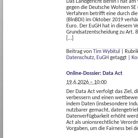
Das Landgericht Berlin I hat am
gegen die Deutsche Wohnen SE 
Verfahren betrifft eine durch di
(BlnBDI) im Oktober 2019 verhä
Euro. Der EuGH hat in diesem Ve
Grundsatzentscheidung zu Art. 
[…]
Beitrag von
Tim Wybitul
|
Rubri
Datenschutz
,
EuGH
getaggt
|
Ko
Online-Dossier: Data Act
19.6.2026 – 10:00
Der Data Act verfolgt das Ziel, 
verbessern und einen wettbewer
indem Daten (insbesondere Indu
nutzbarer gemacht, datengetrie
Datenverfügbarkeit erhöht werde
Act als unionsrechtliche Verord
Vorgaben, um die Fairness bei de