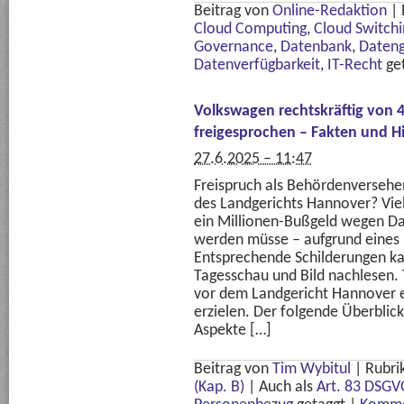
Beitrag von
Online-Redaktion
|
Cloud Computing
,
Cloud Switchi
Governance
,
Datenbank
,
Dateng
Datenverfügbarkeit
,
IT-Recht
ge
Volkswagen rechtskräftig von 
freigesprochen – Fakten und H
27.6.2025 – 11:47
Freispruch als Behördenversehen
des Landgerichts Hannover? Viel
ein Millionen-Bußgeld wegen Da
werden müsse – aufgrund eines 
Entsprechende Schilderungen ka
Tagesschau und Bild nachlesen.
vor dem Landgericht Hannover e
erzielen. Der folgende Überblic
Aspekte […]
Beitrag von
Tim Wybitul
|
Rubri
(Kap. B)
|
Auch als
Art. 83 DSGV