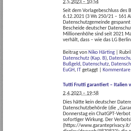
2.5.2023 – 10:54
Seit dem Vorlagebeschluss des 
6.12.2021 (3 Ws 250/21 – 161 A
Datenschutzgemeinde gespannt 
Bescheide deutscher Datenschu
Millionenhöhe sind seit 2021 M
verhält, dass – wie das LG Berli
Beitrag von
Niko Härting
|
Rubri
Datenschutz (Kap. B)
,
Datenschu
Bußgeld
,
Datenschutz
,
Datensch
EuGH
,
IT
getaggt
|
Kommentare 
Tutti Frutti garantiert – Italie
2.4.2023 – 19:58
Dies hätte kein deutscher Daten
Datenschutzbehörde (die „Gara
Donnerstag ein ChatGPT-Verbot 
sofortiger Wirkung. Der Verbots
(https://www.garanteprivacy.