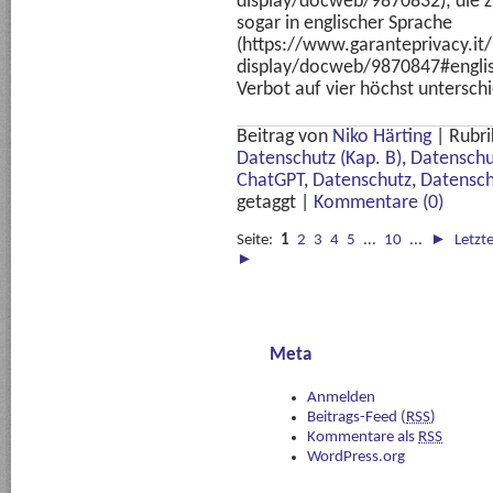
display/docweb/9870832); die zu
sogar in englischer Sprache
(https://www.garanteprivacy.
display/docweb/9870847#english)
Verbot auf vier höchst unterschie
Beitrag von
Niko Härting
|
Rubri
Datenschutz (Kap. B)
,
Datenschu
ChatGPT
,
Datenschutz
,
Datensc
getaggt
|
Kommentare (0)
Seite:
1
2
3
4
5
...
10
...
►
Letzt
►
Meta
Anmelden
Beitrags-Feed (
RSS
)
Kommentare als
RSS
WordPress.org