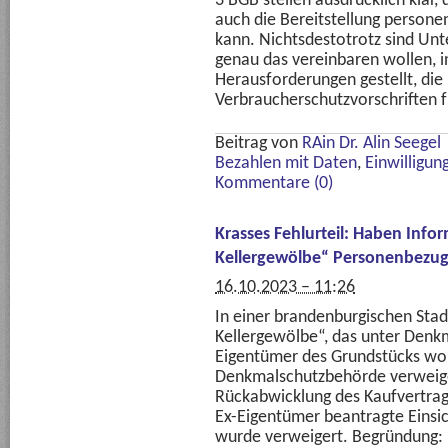
3 BGB stellen ausdrücklich klar, 
auch die Bereitstellung person
kann. Nichtsdestotrotz sind Un
genau das vereinbaren wollen, i
Herausforderungen gestellt, die 
Verbraucherschutzvorschriften fü
Beitrag von
RAin Dr. Alin Seegel
Bezahlen mit Daten
,
Einwilligun
Kommentare (0)
Krasses Fehlurteil: Haben Infor
Kellergewölbe“ Personenbezu
16.10.2023 – 11:26
In einer brandenburgischen Stadt
Kellergewölbe“, das unter Denkm
Eigentümer des Grundstücks wol
Denkmalschutzbehörde verweiger
Rückabwicklung des Kaufvertrags
Ex-Eigentümer beantragte Einsic
wurde verweigert. Begründung: 