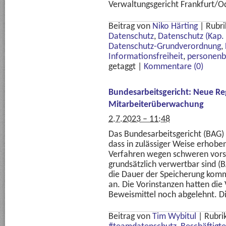
Verwaltungsgericht Frankfurt/Od
Beitrag von
Niko Härting
|
Rubri
Datenschutz
,
Datenschutz (Kap. 
Datenschutz-Grundverordnung
,
Informationsfreiheit
,
personenb
getaggt
|
Kommentare (0)
Bundesarbeitsgericht: Neue Re
Mitarbeiterüberwachung
2.7.2023 – 11:48
Das Bundesarbeitsgericht (BAG) 
dass in zulässiger Weise erhob
Verfahren wegen schweren vorsä
grundsätzlich verwertbar sind (
die Dauer der Speicherung komm
an. Die Vorinstanzen hatten di
Beweismittel noch abgelehnt. D
Beitrag von
Tim Wybitul
|
Rubri