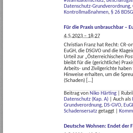
#teamdatenschutz
,
Beschäftigt
Datenschutz-Grundverordnung
,
Kontrollmaßnahmen
,
§ 26 BDSG
Für die Praxis unbrauchbar – 
4.5.2023 – 18:27
Christian Franz hat Recht: CR-o
EuGH, die DSGVO und die Klagei
Urteil zur „Österreichischen Po
bleibt für die (gerichtliche) Prax
Arbeits- und Zivilgerichte hab
Hinweise erhalten, um die Spre
(Schaden) […]
Beitrag von
Niko Härting
|
Rubri
Datenschutz (Kap. A)
|
Auch als
Grundverordnung
,
DS-GVO
,
EuG
Schadensersatz
getaggt
|
Komme
Deutsche Wohnen: Endet der Fa