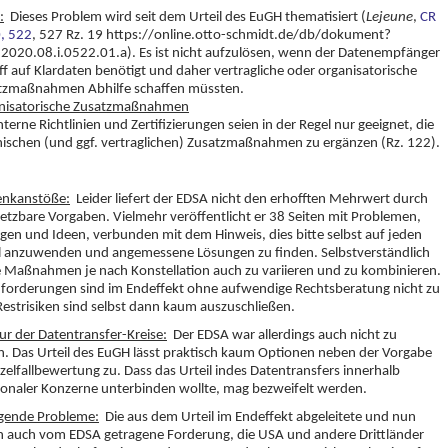
:
Dieses Problem wird seit dem Urteil des EuGH thematisiert (
Lejeune
,
CR
, 522
, 527 Rz. 19 https://online.otto-schmidt.de/db/dokument?
.2020.08.i.0522.01.a). Es ist nicht aufzulösen, wenn der Datenempfänger
ff auf Klardaten benötigt und daher vertragliche oder organisatorische
tzmaßnahmen Abhilfe schaffen müssten.
nisatorische Zusatzmaßnahmen
nterne Richtlinien und Zertifizierungen seien in der Regel nur geeignet, die
nischen (und ggf. vertraglichen) Zusatzmaßnahmen zu ergänzen (Rz. 122).
enkanstöße:
Leider liefert der EDSA nicht den erhofften Mehrwert durch
etzbare Vorgaben. Vielmehr veröffentlicht er 38 Seiten mit Problemen,
gen und Ideen, verbunden mit dem Hinweis, dies bitte selbst auf jeden
ll anzuwenden und angemessene Lösungen zu finden. Selbstverständlich
e Maßnahmen je nach Konstellation auch zu variieren und zu kombinieren.
nforderungen sind im Endeffekt ohne aufwendige Rechtsberatung nicht zu
 Restrisiken sind selbst dann kaum auszuschließen.
r der Datentransfer-Kreise:
Der EDSA war allerdings auch nicht zu
. Das Urteil des EuGH lässt praktisch kaum Optionen neben der Vorgabe
nzelfallbewertung zu. Dass das Urteil indes Datentransfers innerhalb
ionaler Konzerne unterbinden wollte, mag bezweifelt werden.
gende Probleme:
Die aus dem Urteil im Endeffekt abgeleitete und nun
h auch vom EDSA getragene Forderung, die USA und andere Drittländer