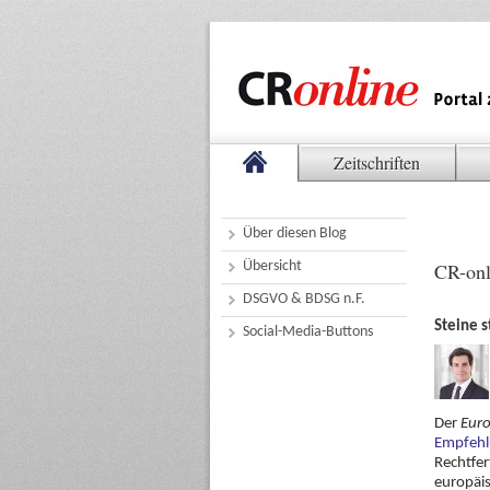
Zeitschriften
Über diesen Blog
Übersicht
CR-onl
DSGVO & BDSG n.F.
Steine s
Social-Media-Buttons
Der
Euro
Empfehl
Rechtfer
europäi