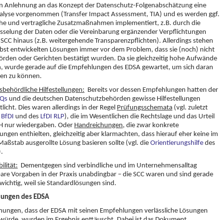
in Anlehnung an das Konzept der Datenschutz-Folgenabschätzung eine
nalyse vorgenommen (Transfer Impact Assessment, TIA) und es werden ggf.
he und vertragliche Zusatzmaßnahmen implementiert, z.B. durch die
sselung der Daten oder die Vereinbarung ergänzender Verpflichtungen
 SCC hinaus (z.B. weitergehende Transparenzpflichten). Allerdings stehen
lbst entwickelten Lösungen immer vor dem Problem, dass sie (noch) nicht
rden oder Gerichten bestätigt wurden. Da sie gleichzeitig hohe Aufwände
n, wurde gerade auf die Empfehlungen des EDSA gewartet, um sich daran
ren zu können.
sbehördliche Hilfestellungen:
Bereits vor dessen Empfehlungen hatten der
Qs
und die deutschen Datenschutzbehörden gewisse Hilfestellungen
tlicht. Dies waren allerdings in der Regel
Prüfungsschemata
(vgl. zuletzt
s
BfDI
und des
LfDI RLP
), die im Wesentlichen die Rechtslage und das Urteil
H nur wiedergaben. Oder
Handreichungen
, die zwar konkrete
ngen enthielten, gleichzeitig aber klarmachten, dass hierauf eher keine im
aßstab ausgerollte Lösung basieren sollte (vgl. die
Orientierungshilfe
des
.
ilität:
Dementgegen sind verbindliche und im Unternehmensalltag
re Vorgaben in der Praxis unabdingbar – die SCC waren und sind gerade
wichtig, weil sie Standardlösungen sind.
ungen des EDSA
nungen, dass der EDSA mit seinen Empfehlungen verlässliche Lösungen
würde, wurden im Ergebnis enttäuscht. Dabei ist das Dokument