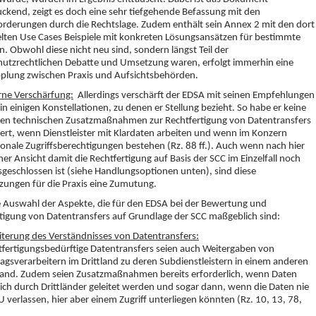
ckend, zeigt es doch eine sehr tiefgehende Befassung mit den
rderungen durch die Rechtslage. Zudem enthält sein Annex 2 mit den dort
ten Use Cases Beispiele mit konkreten Lösungsansätzen für bestimmte
n. Obwohl diese nicht neu sind, sondern längst Teil der
hutzrechtlichen Debatte und Umsetzung waren, erfolgt immerhin eine
plung zwischen Praxis und Aufsichtsbehörden.
rne Verschärfung:
Allerdings verschärft der EDSA mit seinen Empfehlungen
 in einigen Konstellationen, zu denen er Stellung bezieht. So habe er keine
ten technischen Zusatzmaßnahmen zur Rechtfertigung von Datentransfers
ziert, wenn Dienstleister mit Klardaten arbeiten und wenn im Konzern
ionale Zugriffsberechtigungen bestehen (Rz. 88 ff.). Auch wenn nach hier
ner Ansicht damit die Rechtfertigung auf Basis der SCC im Einzelfall noch
sgeschlossen ist (siehe Handlungsoptionen unten), sind diese
zungen für die Praxis eine Zumutung.
e Auswahl der Aspekte, die für den EDSA bei der Bewertung und
tigung von Datentransfers auf Grundlage der SCC maßgeblich sind:
iterung des Verständnisses von Datentransfers:
tfertigungsbedürftige Datentransfers seien auch Weitergaben von
agsverarbeitern im Drittland zu deren Subdienstleistern in einem anderen
tland. Zudem seien Zusatzmaßnahmen bereits erforderlich, wenn Daten
lich durch Drittländer geleitet werden und sogar dann, wenn die Daten nie
U verlassen, hier aber einem Zugriff unterliegen könnten (Rz. 10, 13, 78,