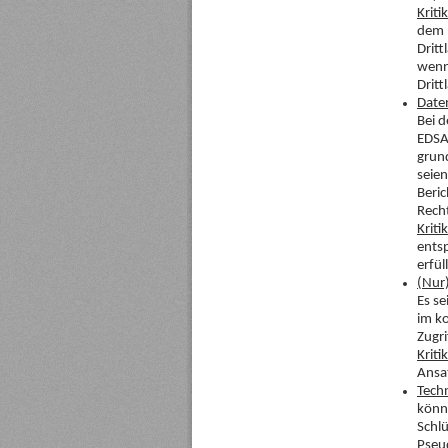
Kritik
dem D
Dritt
wenn 
Dritt
Date
Bei d
EDSA 
grun
seie
Beric
Rech
Kritik
ents
erfül
(Nur)
Es se
im ko
Zugri
Kritik
Ansa
Tech
könn
Schlü
Pseu