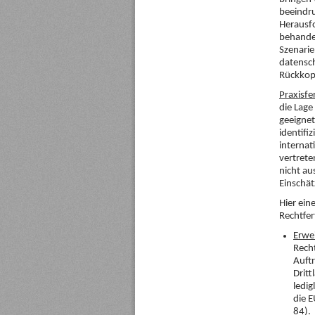
beeindru
Herausfo
behandel
Szenarie
datensc
Rückkop
Praxisfe
die Lage
geeigne
identifi
internat
vertrete
nicht au
Einschät
Hier ein
Rechtfer
Erwe
Rech
Auftr
Drit
ledig
die E
84).