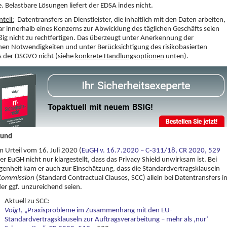
. Belastbare Lösungen liefert der EDSA indes nicht.
teil:
Datentransfers an Dienstleister, die inhaltlich mit den Daten arbeiten,
r innerhalb eines Konzerns zur Abwicklung des täglichen Geschäfts seien
ig nicht zu rechtfertigen. Das überzeugt unter Anerkennung der
hen Notwendigkeiten und unter Berücksichtigung des risikobasierten
s der DSGVO nicht (siehe
konkrete Handlungsoptionen
unten).
rund
m Urteil vom 16. Juli 2020 (
EuGH v. 16.7.2020 – C‑311/18,
CR 2020, 529
 der EuGH nicht nur klargestellt, dass das Privacy Shield unwirksam ist. Bei
genheit kam er auch zur Einschätzung, dass die Standardvertragsklauseln
Kommission
(Standard Contractual Clauses, SCC) allein bei Datentransfers i
der ggf. unzureichend seien.
Aktuell zu SCC:
Voigt
, „Praxisprobleme im Zusammenhang mit den EU-
Standardvertragsklauseln zur Auftragsverarbeitung – mehr als ‚nur‘