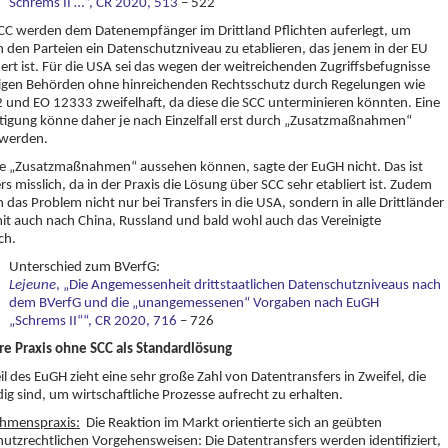
Schrems II …“,
CR 2020, 513
– 522
CC werden dem Datenempfänger im Drittland Pflichten auferlegt, um
 den Parteien ein Datenschutzniveau zu etablieren, das jenem in der EU
rt ist. Für die USA sei das wegen der weitreichenden Zugriffsbefugnisse
tigen Behörden ohne hinreichenden Rechtsschutz durch Regelungen wie
 und EO 12333 zweifelhaft, da diese die SCC unterminieren könnten. Eine
tigung könne daher je nach Einzelfall erst durch „Zusatzmaßnahmen“
 werden.
se „Zusatzmaßnahmen“ aussehen können, sagte der EuGH nicht. Das ist
s misslich, da in der Praxis die Lösung über SCC sehr etabliert ist. Zudem
ich das Problem nicht nur bei Transfers in die USA, sondern in alle Drittländer
t auch nach China, Russland und bald wohl auch das Vereinigte
ch.
Unterschied zum BVerfG:
Lejeune
, „Die Angemessenheit drittstaatlichen Datenschutzniveaus nach
dem BVerfG und die „unangemessenen“ Vorgaben nach EuGH
„Schrems II““,
CR 2020, 716
– 726
re Praxis ohne SCC als Standardlösung
il des EuGH zieht eine sehr große Zahl von Datentransfers in Zweifel, die
g sind, um wirtschaftliche Prozesse aufrecht zu erhalten.
hmenspraxis:
Die Reaktion im Markt orientierte sich an geübten
utzrechtlichen Vorgehensweisen: Die Datentransfers werden identifiziert,