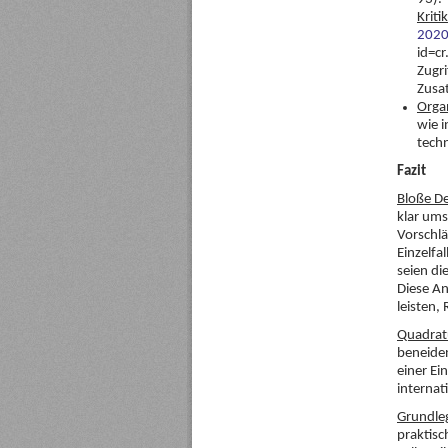
Kritik
2020
id=cr
Zugri
Zusa
Orga
wie i
tech
Fazit
Bloße D
klar ums
Vorschlä
Einzelfa
seien di
Diese A
leisten,
Quadratu
beneiden
einer Ei
internat
Grundle
praktisc