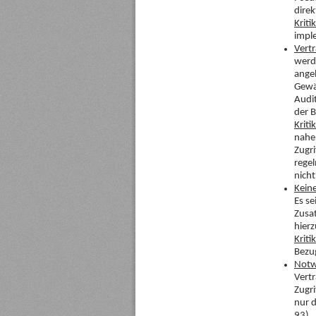
dire
Kritik
impl
Vert
werde
angel
Gewä
Audi
der B
Kritik
nahe
Zugri
regel
nich
Kein
Es se
Zusa
hierz
Kritik
Bezug
Notw
Vert
Zugri
nur 
93).