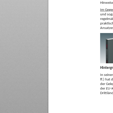
Hinweise
Im Gegen
und soga
regelmäß
praktisc
Ansatze
Hinterg
In seine
ff.) hat
der Gele
der
EU-
Drittlän