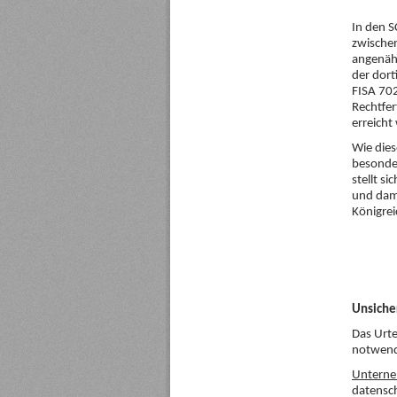
In den S
zwischen
angenähe
der dor
FISA 702
Rechtfer
erreicht
Wie die
besonder
stellt s
und dami
Königrei
Unsiche
Das Urte
notwendi
Unterne
datensch