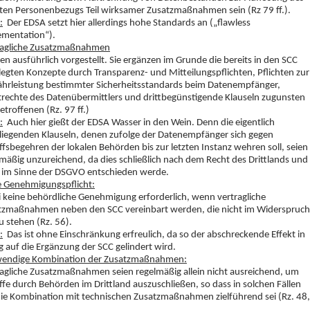
kten Personenbezugs Teil wirksamer Zusatzmaßnahmen sein (Rz 79 ff.).
:
Der EDSA setzt hier allerdings hohe Standards an („flawless
ementation“).
ragliche Zusatzmaßnahmen
n ausführlich vorgestellt. Sie ergänzen im Grunde die bereits in den SCC
egten Konzepte durch Transparenz- und Mitteilungspflichten, Pflichten zur
hrleistung bestimmter Sicherheitsstandards beim Datenempfänger,
trechte des Datenübermittlers und drittbegünstigende Klauseln zugunsten
etroffenen (Rz. 97 ff.)
:
Auch hier gießt der EDSA Wasser in den Wein. Denn die eigentlich
liegenden Klauseln, denen zufolge der Datenempfänger sich gegen
ffsbegehren der lokalen Behörden bis zur letzten Instanz wehren soll, seien
mäßig unzureichend, da dies schließlich nach dem Recht des Drittlands und
t im Sinne der DSGVO entschieden werde.
e Genehmigungspflicht:
i keine behördliche Genehmigung erforderlich, wenn vertragliche
tzmaßnahmen neben den SCC vereinbart werden, die nicht im Widerspruch
u stehen (Rz. 56).
:
Das ist ohne Einschränkung erfreulich, da so der abschreckende Effekt in
 auf die Ergänzung der SCC gelindert wird.
endige Kombination der Zusatzmaßnahmen:
ragliche Zusatzmaßnahmen seien regelmäßig allein nicht ausreichend, um
ffe durch Behörden im Drittland auszuschließen, so dass in solchen Fällen
die Kombination mit technischen Zusatzmaßnahmen zielführend sei (Rz. 48,