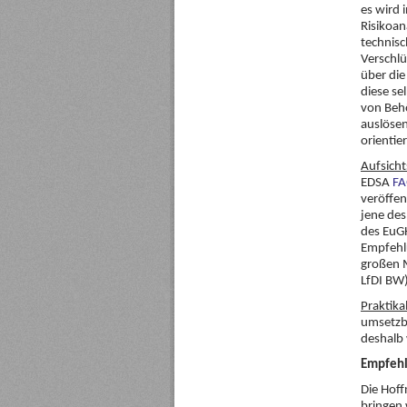
es wird 
Risikoa
technisc
Verschlü
über die
diese se
von Behö
auslöse
orientie
Aufsicht
EDSA
FA
veröffen
jene de
des EuG
Empfehlu
großen M
LfDI BW)
Praktikab
umsetzba
deshalb 
Empfehl
Die Hoff
bringen 