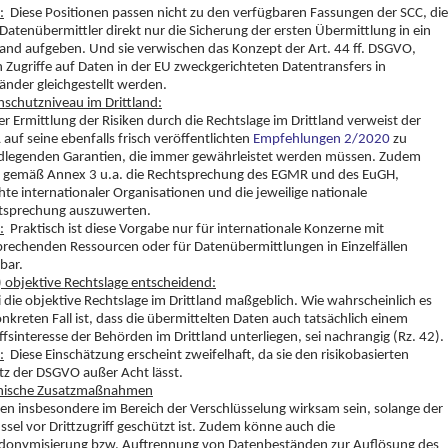
:
Diese Positionen passen nicht zu den verfügbaren Fassungen der SCC, die
atenübermittler direkt nur die Sicherung der ersten Übermittlung in ein
land aufgeben. Und sie verwischen das Konzept der Art. 44 ff. DSGVO,
Zugriffe auf Daten in der EU zweckgerichteten Datentransfers in
länder gleichgestellt werden.
nschutzniveau im Drittland:
er Ermittlung der Risiken durch die Rechtslage im Drittland verweist der
auf seine ebenfalls frisch veröffentlichten
Empfehlungen 2/2020
zu
dlegenden Garantien, die immer gewährleistet werden müssen. Zudem
n gemäß Annex 3 u.a. die Rechtsprechung des EGMR und des EuGH,
hte internationaler Organisationen und die jeweilige nationale
tsprechung auszuwerten.
:
Praktisch ist diese Vorgabe nur für internationale Konzerne mit
prechenden Ressourcen oder für Datenübermittlungen in Einzelfällen
lbar.
 objektive Rechtslage entscheidend:
i die objektive Rechtslage im Drittland maßgeblich. Wie wahrscheinlich es
nkreten Fall ist, dass die übermittelten Daten auch tatsächlich einem
ffsinteresse der Behörden im Drittland unterliegen, sei nachrangig (Rz. 42).
:
Diese Einschätzung erscheint zweifelhaft, da sie den risikobasierten
tz der DSGVO außer Acht lässt.
nische Zusatzmaßnahmen
en insbesondere im Bereich der Verschlüsselung wirksam sein, solange der
ssel vor Drittzugriff geschützt ist. Zudem könne auch die
donymisierung bzw. Auftrennung von Datenbeständen zur Auflösung des