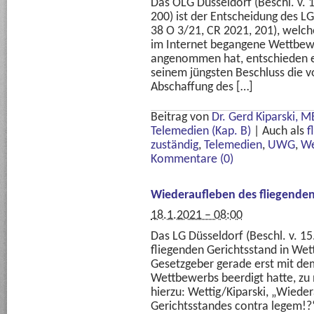
Das OLG Düsseldorf (Beschl. v. 
200) ist der Entscheidung des LG
38 O 3/21, CR 2021, 201), welch
im Internet begangene Wettbew
angenommen hat, entschieden en
seinem jüngsten Beschluss die 
Abschaffung des […]
Beitrag von
Dr. Gerd Kiparski, 
Telemedien (Kap. B)
|
Auch als
f
zuständig
,
Telemedien
,
UWG
,
We
Kommentare (0)
Wiederaufleben des fliegenden
18.1.2021 – 08:00
Das LG Düsseldorf (Beschl. v. 1
fliegenden Gerichtsstand in We
Gesetzgeber gerade erst mit dem
Wettbewerbs beerdigt hatte, zu
hierzu: Wettig/Kiparski, „Wiede
Gerichtsstandes contra legem!?“