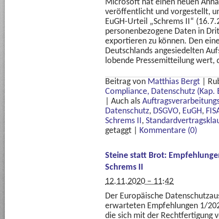
Microsoft hat einen neuen Anha
veröffentlicht und vorgestellt, 
EuGH-Urteil „Schrems II“ (16.7.
personenbezogene Daten in Drit
exportieren zu können. Den ein
Deutschlands angesiedelten Auf
lobende Pressemitteilung wert,
Beitrag von
Matthias Bergt
|
Ru
Compliance, Datenschutz (Kap. 
|
Auch als
Auftragsverarbeitung
Datenschutz
,
DSGVO
,
EuGH
,
FIS
Schrems II
,
Standardvertragskla
getaggt
|
Kommentare (0)
Steine statt Brot: Empfehlung
Schrems II
12.11.2020 – 11:42
Der Europäische Datenschutzaus
erwarteten Empfehlungen 1/2020 
die sich mit der Rechtfertigung 