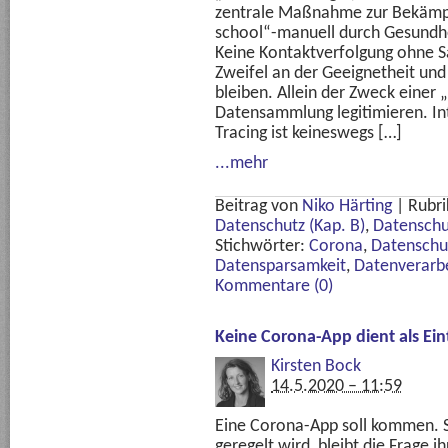
zentrale Maßnahme zur Bekämp
school“-manuell durch Gesundhe
Keine Kontaktverfolgung ohne 
Zweifel an der Geeignetheit un
bleiben. Allein der Zweck einer
Datensammlung legitimieren. In
Tracing ist keineswegs […]
...mehr
Beitrag von
Niko Härting
|
Rubri
Datenschutz (Kap. B)
,
Datenschu
Stichwörter:
Corona
,
Datenschu
Datensparsamkeit
,
Datenverarb
Kommentare (0)
Keine Corona-App dient als Eint
Kirsten Bock
14.5.2020 – 11:59
Eine Corona-App soll kommen. So
geregelt wird, bleibt die Frage i