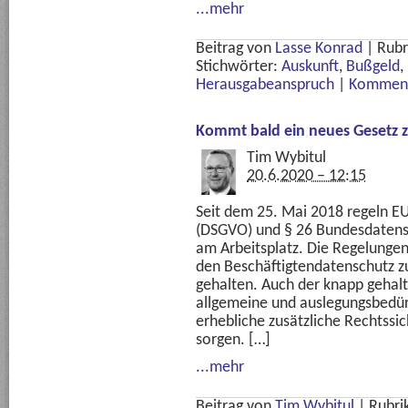
...mehr
Beitrag von
Lasse Konrad
|
Rubr
Stichwörter:
Auskunft
,
Bußgeld
,
Herausgabeanspruch
|
Komment
Kommt bald ein neues Gesetz 
Tim Wybitul
20.6.2020 – 12:15
Seit dem 25. Mai 2018 regeln 
(DSGVO) und § 26 Bundesdatens
am Arbeitsplatz. Die Regelungen
den Beschäftigtendatenschutz zu
gehalten. Auch der knapp gehal
allgemeine und auslegungsbedür
erhebliche zusätzliche Rechtssi
sorgen. […]
...mehr
Beitrag von
Tim Wybitul
|
Rubri