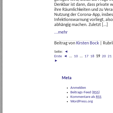
Denkbar ist dann, dass private wi
ihre Räumlichkeiten und zu Ver
Nutzung der Corona-App, insbes
Infektionswarnung vorliegt, als
abhängig machen. Zuletzt […]
...mehr
Beitrag von
Kirsten Bock
|
Rubri
Seite:
◄
Erste
◄
...
10
...
17
18
19
20
21
►
Meta
Anmelden
Beitrags-Feed (
RSS
)
Kommentare als
RSS
WordPress.org