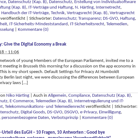
ce, Datenschutz (Kap. B)
,
Datenschutz
,
Erstellung von Individualsoftware
ftung (Kap. B)
,
IT-Verträge und Haftung
,
N. Härting, Internetrecht
,
 Handbuch der IT-Verträge
,
Technik
,
Vertragsrecht (Kap. B)
,
Vertragsrecht
veröffentlicht
|
Stichwörter:
Datenschutz; Transparenz; DS-GVO
,
Haftung
,
rheit
,
IT-Sicherheits-MIndeststandard
,
IT-Sicherheitsrecht
,
Telemedien
,
üsselung
|
Kommentare (0)
y: Give the Digital Economy a Break
18 – 11:06
network of young Members of the European Parliament, invited me to a
t meeting in Brussels this morning for a discussion on the app economy in
This is my short speech. Default Settings for Privacy At Humboldt
ty Berlin last night, we were discussing the differences between European
rivacy laws […]
 von
Niko Härting
|
Auch in
Allgemein
,
Compliance, Datenschutz (Kap. B)
,
hutz
,
E-Commerce, Telemedien (Kap. B)
,
Internetregulierung und IT-
ht
,
Telekommunikations- und Telemedienrecht
veröffentlicht
|
Stichwörter:
tenschutz
,
Digital Goods
,
DS-GVO
,
DSGVO
,
e-Privacy
,
Einwilligung
,
,
personenbezogene Daten
,
Verbotsprinzip
|
Kommentare (0)
-Urteil des EuGH – 10 Fragen, 10 Antworten : Good bye