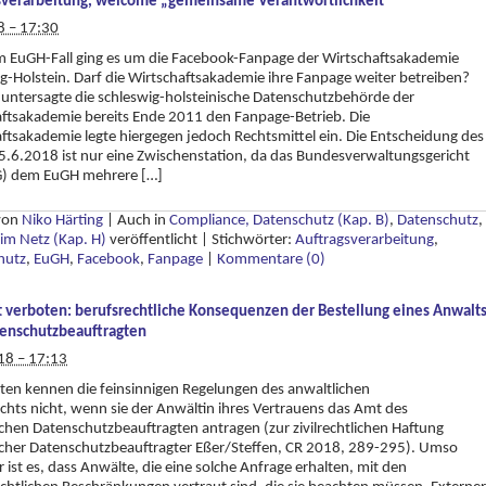
sverarbeitung, welcome „gemeinsame Verantwortlichkeit“
8 – 17:30
m EuGH-Fall ging es um die Facebook-Fanpage der Wirtschaftsakademie
g-Holstein. Darf die Wirtschaftsakademie ihre Fanpage weiter betreiben?
 untersagte die schleswig-holsteinische Datenschutzbehörde der
ftsakademie bereits Ende 2011 den Fanpage-Betrieb. Die
ftsakademie legte hiergegen jedoch Rechtsmittel ein. Die Entscheidung des
5.6.2018 ist nur eine Zwischenstation, da das Bundesverwaltungsgericht
) dem EuGH mehrere […]
 von
Niko Härting
|
Auch in
Compliance, Datenschutz (Kap. B)
,
Datenschutz
,
im Netz (Kap. H)
veröffentlicht
|
Stichwörter:
Auftragsverarbeitung
,
hutz
,
EuGH
,
Facebook
,
Fanpage
|
Kommentare (0)
it verboten: berufsrechtliche Konsequenzen der Bestellung eines Anwalt
enschutzbeauftragten
18 – 17:13
en kennen die feinsinnigen Regelungen des anwaltlichen
chts nicht, wenn sie der Anwältin ihres Vertrauens das Amt des
ichen Datenschutzbeauftragten antragen (zur zivilrechtlichen Haftung
icher Datenschutzbeauftragter Eßer/Steffen, CR 2018, 289-295). Umso
r ist es, dass Anwälte, die eine solche Anfrage erhalten, mit den