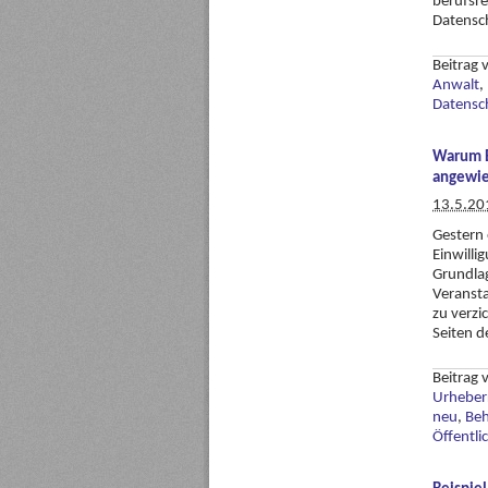
berufsre
Datensch
Beitrag
Anwalt
,
Datensc
Warum B
angewie
13.5.20
Gestern 
Einwilli
Grundlag
Veransta
zu verzi
Seiten d
Beitrag
Urheber
neu
,
Be
Öffentli