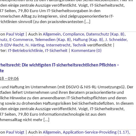
rheitspflichten und zu den Haftungsrisiken bei Sicherheitsdefiziten. Hier im
den einige zentrale Auszüge veröffentlicht. Voigt, IT-Sicherheitsrecht,
7 Seiten, 79,80 Euro Um IT-Sicherheitsvorgaben in den
merischen Alltag zu integrieren, sind zielgruppenorientierte IT-
richtlinien sinnvoll (zu den praxisrelevantesten […]
 von
Paul Voigt
|
Auch in
Allgemein
,
Compliance, Datenschutz (Kap. B)
,
hutz
,
E-Commerce, Telemedien (Kap. B)
,
Haftung (Kap. B)
,
J. Schneider,
h EDV-Recht
,
N. Härting, Internetrecht
,
Technik
veröffentlicht
|
rter:
IT-Betriebsrichtlinie
,
IT-Sicherheit
|
Kommentare (0)
rheitsrecht: Die wichtigsten IT-sicherheitsrechtlichen Pflichten –
ste
18 – 09:06
en und Haftung im Unternehmen (mit DSGVO & NIS-RL-UmsetzungsG). Der
itfaden liefert Unternehmen und ihren Beratern praxisorientierte und
liche Hinweise zu den anwendbaren IT-Sicherheitspflichten und deren
ng sowie zu drohenden Haftungsrisiken bei Sicherheitsdefiziten. In diesem
den einige zentrale Auszüge veröffentlicht. Voigt, IT-Sicherheitsrecht,
7 Seiten, 79,80 Euro Informationstechnologie ist aus dem
hmensalltag nicht mehr […]
 von
Paul Voigt
|
Auch in
Allgemein
,
Application-Service-Providing (1.17)
,