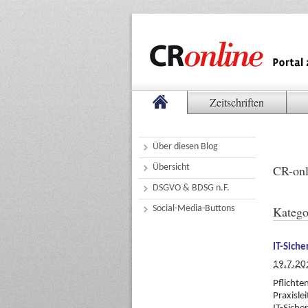
Zeitschriften
Über diesen Blog
Übersicht
CR-onl
DSGVO & BDSG n.F.
Social-Media-Buttons
Katego
IT-Siche
19.7.20
Pflicht
Praxisle