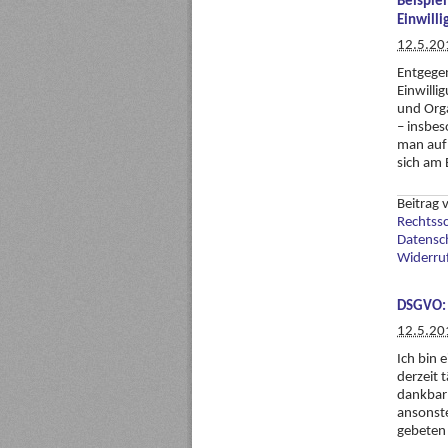
Beispiel
Einwilli
12.5.20
Entgegen
Einwilli
und Org
– insbes
man auf 
sich am 
Beitrag
Rechtss
Datensc
Widerru
DSGVO: 
12.5.20
Ich bin 
derzeit 
dankbar“
ansonst
gebeten 