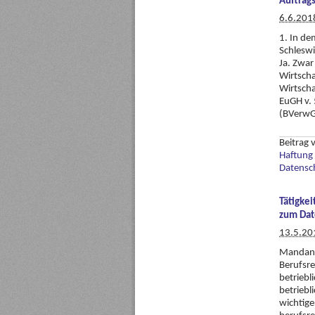
Auftrag
6.6.201
1. In de
Schleswi
Ja. Zwar
Wirtscha
Wirtscha
EuGH v. 
(BVerwG
Beitrag
Haftung 
Datensc
Tätigke
zum Dat
13.5.20
Mandant
Berufsre
betriebl
betriebl
wichtige