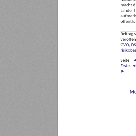
macht d
Länder (
aufmerk
öffentli
Beitrag
veröffen
GVO
,
D
risikoba
Seite:
Erste
►
Me