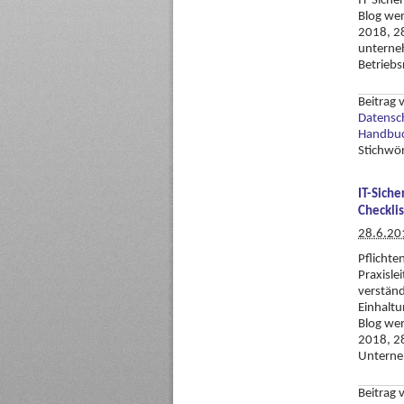
IT-Siche
Blog wer
2018, 28
unterneh
Betriebs
Beitrag
Datensc
Handbuc
Stichwö
IT-Siche
Checkli
28.6.20
Pflicht
Praxisle
verständ
Einhaltu
Blog wer
2018, 28
Unterne
Beitrag