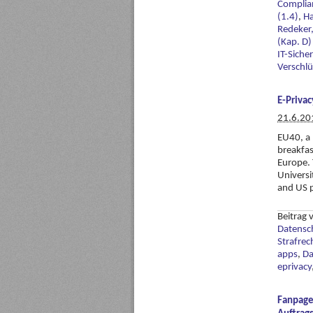
Complian
(1.4)
,
Ha
Redeker,
(Kap. D)
IT-Siche
Verschl
E-Privac
21.6.20
EU40, a 
breakfas
Europe. 
Universi
and US p
Beitrag
Datensc
Strafrec
apps
,
Da
eprivacy
Fanpage