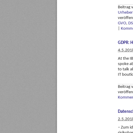
Beitrag
Urheber
veröffen
GVO
,
D
|
Komme
GDPR: H
4.5.201
At the I
spoke ab
to talk 
IT bouti
Beitrag
veröffen
Komment
Datensc
2.5.201
– Zum id
risikob