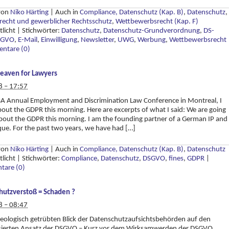
 von
Niko Härting
|
Auch in
Compliance, Datenschutz (Kap. B)
,
Datenschutz
,
recht und gewerblicher Rechtsschutz
,
Wettbewerbsrecht (Kap. F)
tlicht
|
Stichwörter:
Datenschutz
,
Datenschutz-Grundverordnung
,
DS-
SGVO
,
E-Mail
,
Einwilligung
,
Newsletter
,
UWG
,
Werbung
,
Wettbewerbsrecht
ntare (0)
eaven for Lawyers
8 – 17:57
BA Annual Employment and Discrimination Law Conference in Montreal, I
out the GDPR this morning. Here are excerpts of what I said: We are going
about the GDPR this morning. I am the founding partner of a German IP and
que. For the past two years, we have had […]
 von
Niko Härting
|
Auch in
Compliance, Datenschutz (Kap. B)
,
Datenschutz
tlicht
|
Stichwörter:
Compliance
,
Datenschutz
,
DSGVO
,
fines
,
GDPR
|
are (0)
hutzverstoß = Schaden ?
8 – 08:47
eologisch getrübten Blick der Datenschutzaufsichtsbehörden auf den
asierten Ansatz der DSGVO – Kurz vor dem Wirksamwerden der DSGVO