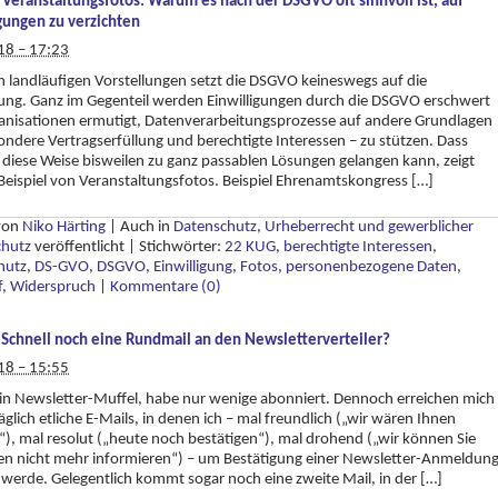
 Veranstaltungsfotos: Warum es nach der DSGVO oft sinnvoll ist, auf
gungen zu verzichten
18 – 17:23
 landläufigen Vorstellungen setzt die DSGVO keineswegs auf die
gung. Ganz im Gegenteil werden Einwilligungen durch die DSGVO erschwert
anisationen ermutigt, Datenverarbeitungsprozesse auf andere Grundlagen
ondere Vertragserfüllung und berechtigte Interessen – zu stützen. Dass
diese Weise bisweilen zu ganz passablen Lösungen gelangen kann, zeigt
Beispiel von Veranstaltungsfotos. Beispiel Ehrenamtskongress […]
 von
Niko Härting
|
Auch in
Datenschutz
,
Urheberrecht und gewerblicher
chutz
veröffentlicht
|
Stichwörter:
22 KUG
,
berechtigte Interessen
,
hutz
,
DS-GVO
,
DSGVO
,
Einwilligung
,
Fotos
,
personenbezogene Daten
,
f
,
Widerspruch
|
Kommentare (0)
Schnell noch eine Rundmail an den Newsletterverteiler?
18 – 15:55
ein Newsletter-Muffel, habe nur wenige abonniert. Dennoch erreichen mich
täglich etliche E-Mails, in denen ich – mal freundlich („wir wären Ihnen
), mal resolut („heute noch bestätigen“), mal drohend („wir können Sie
en nicht mehr informieren“) – um Bestätigung einer Newsletter-Anmeldun
werde. Gelegentlich kommt sogar noch eine zweite Mail, in der […]