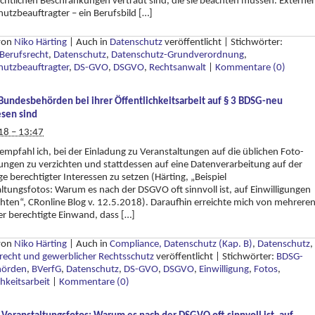
chtlichen Beschränkungen vertraut sind, die sie beachten müssen. Externer
utzbeauftragter – ein Berufsbild […]
 von
Niko Härting
|
Auch in
Datenschutz
veröffentlicht
|
Stichwörter:
Berufsrecht
,
Datenschutz
,
Datenschutz-Grundverordnung
,
hutzbeauftragter
,
DS-GVO
,
DSGVO
,
Rechtsanwalt
|
Kommentare (0)
undesbehörden bei ihrer Öffentlichkeitsarbeit auf § 3 BDSG-neu
sen sind
18 – 13:47
empfahl ich, bei der Einladung zu Veranstaltungen auf die üblichen Foto-
gungen zu verzichten und stattdessen auf eine Datenverarbeitung auf der
e berechtigter Interessen zu setzen (Härting, „Beispiel
ltungsfotos: Warum es nach der DSGVO oft sinnvoll ist, auf Einwilligungen
chten“, CRonline Blog v. 12.5.2018). Daraufhin erreichte mich von mehrere
er berechtigte Einwand, dass […]
 von
Niko Härting
|
Auch in
Compliance, Datenschutz (Kap. B)
,
Datenschutz
,
recht und gewerblicher Rechtsschutz
veröffentlicht
|
Stichwörter:
BDSG-
hörden
,
BVerfG
,
Datenschutz
,
DS-GVO
,
DSGVO
,
Einwilligung
,
Fotos
,
chkeitsarbeit
|
Kommentare (0)