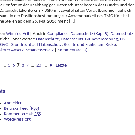
ie Konferenz der unabhängigen Datenschutzbehörden des Bundes und der
Datenschutzkonferenz – DSK) mit zweifelhaften Verlautbarungen auf sich
sam: In der Positionsbestimmung zur Anwendbarkeit des TMG für nicht-
che Stellen ab dem 25. Mai 2018 meint […]
 von
Winfried Veil
|
Auch in
Compliance, Datenschutz (Kap. B)
,
Datenschutz
tlicht
|
Stichwörter:
Datenschutz
,
Datenschutz-Grundverordnung
,
DS-
SGVO
,
Grundrecht auf Datenschutz
,
Rechte und Freiheiten
,
Risiko
,
sierter Ansatz
,
Schadensersatz
|
Kommentare (0)
◄
◄
...
5
6
7
8
9
...
20
...
►
Letzte
ta
Anmelden
Beitrags-Feed (
RSS
)
Kommentare als
RSS
WordPress.org