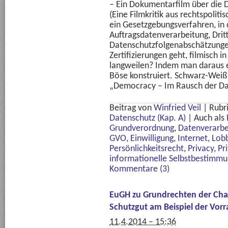
– Ein Dokumentarfilm über die
(Eine Filmkritik aus rechtspoliti
ein Gesetzgebungsverfahren, in
Auftragsdatenverarbeitung, Drit
Datenschutzfolgenabschätzunge
Zertifizierungen geht, filmisch i
langweilen? Indem man daraus 
Böse konstruiert. Schwarz-Weiß 
„Democracy – Im Rausch der Da
Beitrag von
Winfried Veil
|
Rubr
Datenschutz (Kap. A)
|
Auch als
Grundverordnung
,
Datenverarbe
GVO
,
Einwilligung
,
Internet
,
Lob
Persönlichkeitsrecht
,
Privacy
,
Pr
informationelle Selbstbestimm
Kommentare (3)
EuGH zu Grundrechten der Chart
Schutzgut am Beispiel der Vor
11.4.2014 – 15:36