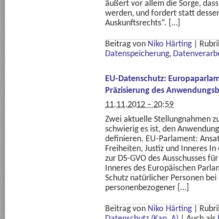
äußert vor allem die Sorge, das
werden, und fordert statt desse
Auskunftsrechts“. […]
Beitrag von
Niko Härting
|
Rubri
Datenspeicherung
,
Datenverarb
EU-Datenschutz: Europaparlam
Präzisierung des Anwendungsb
11.11.2012 – 20:59
Zwei aktuelle Stellungnahmen z
schwierig es ist, den Anwendun
definieren. EU-Parlament: Ansat
Freiheiten, Justiz und Inneres 
zur DS-GVO des Ausschusses für b
Inneres des Europäischen Parla
Schutz natürlicher Personen bei
personenbezogener […]
Beitrag von
Niko Härting
|
Rubri
Datenschutz (Kap. A)
|
Auch als