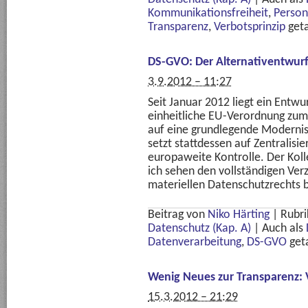
Kommunikationsfreiheit
,
Perso
Transparenz
,
Verbotsprinzip
get
DS-GVO: Der Alternativentwurf
3.9.2012 – 11:27
Seit Januar 2012 liegt ein Entw
einheitliche EU-Verordnung zum
auf eine grundlegende Modernis
setzt stattdessen auf Zentralisi
europaweite Kontrolle. Der Koll
ich sehen den vollständigen Ver
materiellen Datenschutzrechts 
Beitrag von
Niko Härting
|
Rubri
Datenschutz (Kap. A)
|
Auch als
Datenverarbeitung
,
DS-GVO
get
Wenig Neues zur Transparenz: 
15.3.2012 – 21:29