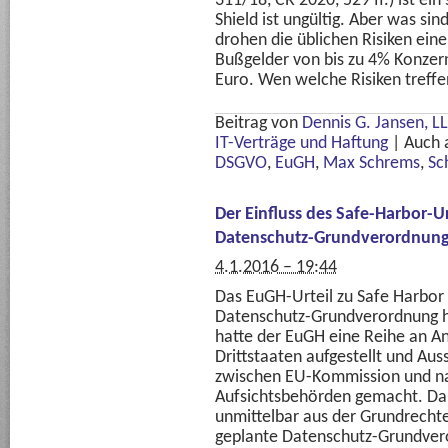
311/18, CR 2020, 529 ff.) ist ei
Shield ist ungültig. Aber was si
drohen die üblichen Risiken ein
Bußgelder von bis zu 4% Konzern
Euro. Wen welche Risiken treffe
Beitrag von
Dennis G. Jansen, LL
IT-Verträge und Haftung
|
Auch 
DSGVO
,
EuGH
,
Max Schrems
,
Sc
Der Einfluss des Safe-Harbor-U
Datenschutz-Grundverordnun
4.1.2016 – 19:44
Das EuGH-Urteil zu Safe Harbor 
Datenschutz-Grundverordnung hi
hatte der EuGH eine Reihe an A
Drittstaaten aufgestellt und Au
zwischen EU-Kommission und na
Aufsichtsbehörden gemacht. Da
unmittelbar aus der Grundrechte
geplante Datenschutz-Grundvero