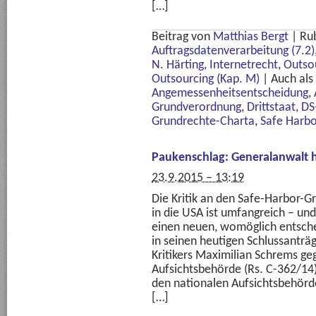
[…]
Beitrag von
Matthias Bergt
|
Ru
Auftragsdatenverarbeitung (7.2)
N. Härting, Internetrecht
,
Outsou
Outsourcing (Kap. M)
|
Auch als
Angemessenheitsentscheidung
,
Grundverordnung
,
Drittstaat
,
DS
Grundrechte-Charta
,
Safe Harbo
Paukenschlag: Generalanwalt hä
23.9.2015 – 13:19
Die Kritik an den Safe-Harbor-
in die USA ist umfangreich – u
einen neuen, womöglich entsch
in seinen heutigen Schlussantr
Kritikers Maximilian Schrems ge
Aufsichtsbehörde (Rs. C-362/14)
den nationalen Aufsichtsbehörd
[…]