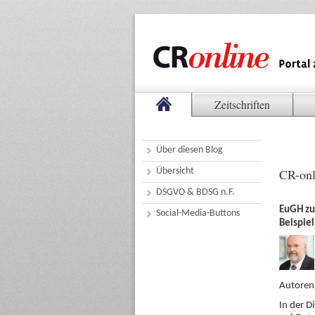
Zeitschriften
Über diesen Blog
Übersicht
CR-onl
DSGVO & BDSG n.F.
EuGH zu
Social-Media-Buttons
Beispie
Autoren:
In der D