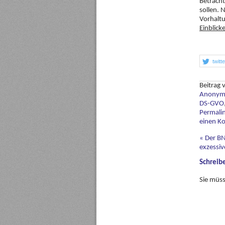
Betracht
sollen. 
Vorhaltu
Einblick
twitt
Beitrag
Anonymi
DS-GVO
Permali
einen K
«
Der BND
exzessi
Schreib
Sie müs