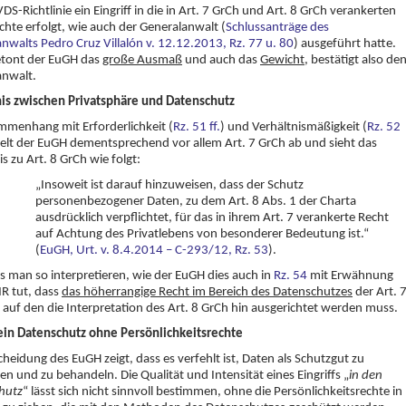
VDS-Richtlinie ein Eingriff in die in Art. 7 GrCh und Art. 8 GrCh verankerten
hte erfolgt, wie auch der Generalanwalt (
Schlussanträge des
nwalts Pedro Cruz Villalón v. 12.12.2013, Rz. 77 u. 80
) ausgeführt hatte.
etont der EuGH das
große Ausmaß
und auch das
Gewicht
, bestätigt also de
anwalt.
nis zwischen Privatsphäre und Datenschutz
menhang mit Erforderlichkeit (
Rz. 51 ff.
) und Verhältnismäßigkeit (
Rz. 52
elt der EuGH dementsprechend vor allem Art. 7 GrCh ab und sieht das
is zu Art. 8 GrCh wie folgt:
„Insoweit ist darauf hinzuweisen, dass der Schutz
personenbezogener Daten, zu dem Art. 8 Abs. 1 der Charta
ausdrücklich verpflichtet, für das in ihrem Art. 7 verankerte Recht
auf Achtung des Privatlebens von besonderer Bedeutung ist.“
(
EuGH, Urt. v. 8.4.2014 – C-293/12, Rz. 53
).
 man so interpretieren, wie der EuGH dies auch in
Rz. 54
mit Erwähnung
R tut, dass
das höherrangige Recht im Bereich des Datenschutzes
der Art. 
, auf den die Interpretation des Art. 8 GrCh hin ausgerichtet werden muss.
Kein Datenschutz ohne Persönlichkeitsrechte
cheidung des EuGH zeigt, dass es verfehlt ist, Daten als Schutzgut zu
en und zu behandeln. Die Qualität und Intensität eines Eingriffs „
in den
hutz
“ lässt sich nicht sinnvoll bestimmen, ohne die Persönlichkeitsrechte in