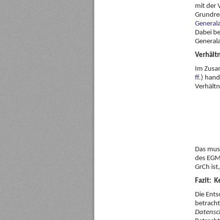
mit der 
Grundrec
Generala
Dabei b
General
Verhält
Im Zusam
ff.
) hand
Verhältn
Das muss
des EGM
GrCh ist
Fazit: 
Die Ents
betracht
Datensc