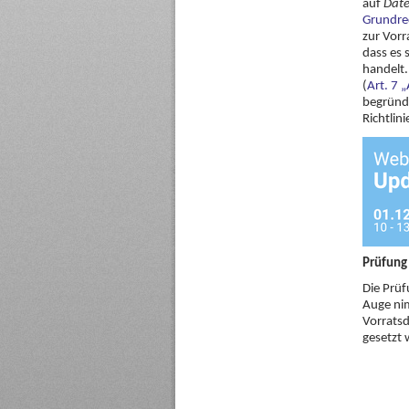
auf
Date
Grundre
zur Vorr
dass es 
handelt
(
Art. 7 
begründe
Richtlin
Prüfung
Die Prüf
Auge nim
Vorratsd
gesetzt 