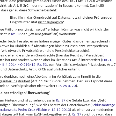
utet, dass jedenfalls gemäß der Diktion des EuGH Art. 7 GrCh wesentlich
wirkt, als Art. 8 GrCh, der nur „zudem“ in Betracht kommt. Das heißt
, dass genau diese Schwäche besteht:
Eingriffe in das Grundrecht auf Datenschutz sind einer Prüfung der
Eingriffsintensität
nicht zugänglich
!
se Prüfung nur „in sich selbst“ erfolgen könnte, was nicht wirklich (der
icht in
Rz. 39
den „Wesensgehalt“ an) weiterhilft:
eder bedarf es also eines
höherrangigen Gutes
, das dementsprechend in
8 etwa im Hinblick auf Abstufungen hinein zu lesen bzw. interpretieren
(wie etwa die Privatsphäre und die Persönlichkeitsrechte).
es greifen die
anderen Grundrechte
(hier das Recht auf Privatleben)
telbar und stärker, werden aber im Lichte des Art. 8 interpretiert (
EuGH,
v. 8.4.2014 – C-293/12, Rz. 53
, zum Verhältnis zwischen Privatleben, Art. 7
und Datenschutz, Art. 8 GrCh ausführlicher unten).
re denkbar, noch
eine Abwägung
im Verhältnis zum
Eingriff in die
säußerungsfreiheit
(Art. 11 GrCh) vorzunehmen. Der EuGH spricht diese
eit an, verfolgt sie aber nicht weiter (
Rz. 25 u. 70
).
 einer ständigen Überwachung“
em Hintergrund ist zu sehen, dass in
Rz. 37
die Gefahr bzw. das „Gefühl
ändigen Überwachung“, wie dies bereits der Generalanwalt (
Schlussanträge
ralanwalts Pedro Cruz Villalón v. 12.12.2013
) als einen zu vermeidenden
dargestellt hat, vom EuGH aufgegriffen wird.
Rz. 37
spricht davon, dass