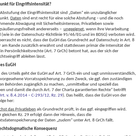
nkt für Eingriffsintensität?
 Abstufung der Eingriffsintensität sind „Daten“ ein unzulänglicher
unkt.
Daten
sind erst recht für eine solche Abstufung – und die noch
hmende Abwägung mit Sicherheitsinteresse, Privatleben sowie
säußerungsfreiheit andererseits –
ungeeignet
, wenn ihre Verarbeitung
 (wie in der Datenschutz-Richtlinie 95/46/EG und im BDSG) verboten wird.
errascht es nicht, dass der EuGH das Grundrecht auf Datenschutz in Art. 8
 am Rande zusätzlich erwähnt und stattdessen primär die Intensität der
e in Persönlichkeitsrechte (Art. 7 GrCh) betont hat, aus der sich der
htseingriff ableiten lässt.
des EuGH
9 des Urteils geht der EuGH auf Art. 7 GrCh ein und sagt unmissverständlich,
 vorgesehene Vorratsspeicherung zu dem Zweck, sie ggf. den zuständigen
en Behörden zugänglich zu machen, „unmittelbar und speziell das
ben und damit die durch Art. 7 der Charta garantierten Rechte“ betrifft
rt. v. 8.4.2014 – C-293/12, Rz. 29
). Das heißt, dass der EuGH von der
lge her:
chst das Privatleben
als Grundrecht prüft, in das ggf. eingegriffen wird.
r gleichen Rz. 29 erfolgt dann der Hinweis, dass die
atsdatenspeicherung der Daten „
zudem
“ unter Art. 8 GrCh fällt.
echtsdogmatische Konsequenz