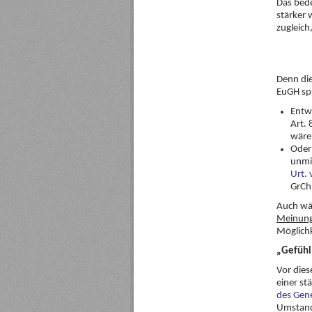
Das bede
stärker 
zugleich
Denn die
EuGH spr
Entw
Art. 
wäre 
Oder 
unmit
Urt. 
GrCh 
Auch wä
Meinung
Möglichk
„Gefühl
Vor dies
einer st
des Gene
Umstand 