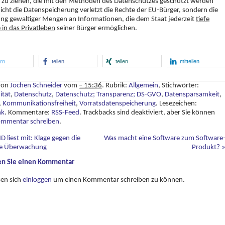
 zu ziehen, die mit den Methoden des Datenschutzes geschützt werden
Nicht die Datenspeicherung verletzt die Rechte der EU-Bürger, sondern die
ng gewaltiger Mengen an Informationen, die dem Staat jederzeit
tiefe
e in das Privatleben
seiner Bürger ermöglichen.
ern
teilen
teilen
mitteilen
 von
Jochen Schneider
vom
– 15:36
. Rubrik:
Allgemein
, Stichwörter:
tät
,
Datenschutz
,
Datenschutz; Transparenz; DS-GVO
,
Datensparsamkeit
,
,
Kommunikationsfreiheit
,
Vorratsdatenspeicherung
. Lesezeichen:
nk
. Kommentare:
RSS-Feed
. Trackbacks sind deaktiviert, aber Sie können
ommentar schreiben
.
 liest mit: Klage gegen die
Was macht eine Software zum Software
ve Überwachung
Produkt?
en Sie einen Kommentar
sen sich
einloggen
um einen Kommentar schreiben zu können.