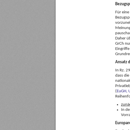
Bezugspu
Für eine
Bezugsp
vorzune
Meinung
pauschal
Daher üb
GrCh nur
Eingriff
Grundrec
Ansatz 
In Rz. 2
dass die
national
Privatle
(
EuGH, U
Reihenfo
zunä
In de
Vorr
Europar