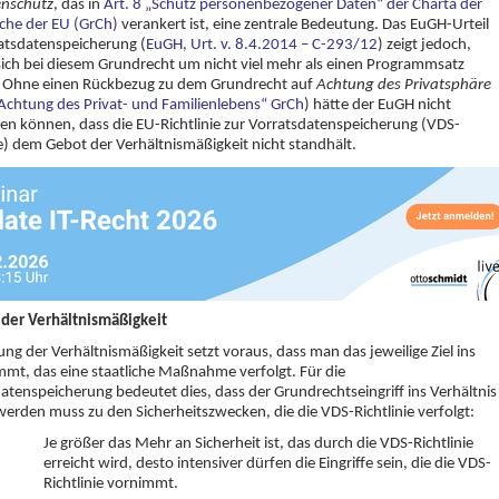
nschutz
, das in
Art. 8 „Schutz personenbezogener Daten“ der Charta der
che der EU (GrCh)
verankert ist, eine zentrale Bedeutung. Das EuGH-Urteil
atsdatenspeicherung (
EuGH, Urt. v. 8.4.2014 – C-293/12
) zeigt jedoch,
sich bei diesem Grundrecht um nicht viel mehr als einen Programmsatz
. Ohne einen Rückbezug zu dem Grundrecht auf
Achtung des Privatsphäre
„Achtung des Privat- und Familienlebens“ GrCh
) hätte der EuGH nicht
n können, dass die EU-Richtlinie zur Vorratsdatenspeicherung (VDS-
ie) dem Gebot der Verhältnismäßigkeit nicht standhält.
 der Verhältnismäßigkeit
ung der Verhältnismäßigkeit setzt voraus, dass man das jeweilige Ziel ins
mt, das eine staatliche Maßnahme verfolgt. Für die
atenspeicherung bedeutet dies, dass der Grundrechtseingriff ins Verhältnis
werden muss zu den Sicherheitszwecken, die die VDS-Richtlinie verfolgt:
Je größer das Mehr an Sicherheit ist, das durch die VDS-Richtlinie
erreicht wird, desto intensiver dürfen die Eingriffe sein, die die VDS-
Richtlinie vornimmt.