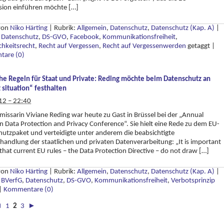
ion einführen möchte […]
 von
Niko Härting
|
Rubrik:
Allgemein
,
Datenschutz
,
Datenschutz (Kap. A)
|
s
Datenschutz
,
DS-GVO
,
Facebook
,
Kommunikationsfreiheit
,
chkeitsrecht
,
Recht auf Vergessen
,
Recht auf Vergessenwerden
getaggt
|
are (0)
che Regeln für Staat und Private: Reding möchte beim Datenschutz an
 situation“ festhalten
12 – 22:40
ssarin Viviane Reding war heute zu Gast in Brüssel bei der „Annual
 Data Protection and Privacy Conference“. Sie hielt eine Rede zu dem EU-
utzpaket und verteidigte unter anderem die beabsichtigte
handlung der staatlichen und privaten Datenverarbeitung: „It is important
l that current EU rules – the Data Protection Directive – do not draw […]
 von
Niko Härting
|
Rubrik:
Allgemein
,
Datenschutz
,
Datenschutz (Kap. A)
|
s
BVerfG
,
Datenschutz
,
DS-GVO
,
Kommunikationsfreiheit
,
Verbotsprinzip
|
Kommentare (0)
◄
1
2
3
►