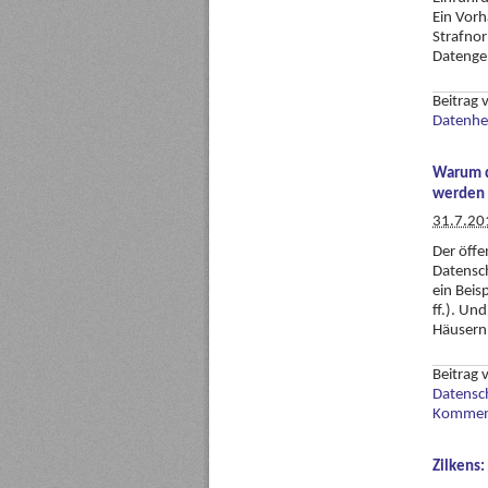
Ein Vorh
Strafno
Datengeh
Beitrag
Datenhe
Warum d
werden
31.7.20
Der öffe
Datensch
ein Beis
ff.). Un
Häusern 
Beitrag
Datensch
Komment
Zilkens