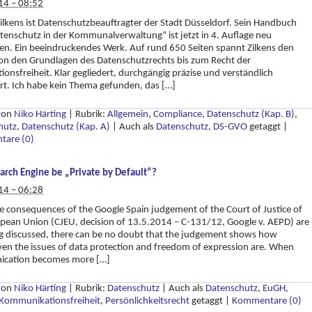
14 – 08:52
ilkens ist Datenschutzbeauftragter der Stadt Düsseldorf. Sein Handbuch
enschutz in der Kommunalverwaltung“ ist jetzt in 4. Auflage neu
en. Ein beeindruckendes Werk. Auf rund 650 Seiten spannt Zilkens den
on den Grundlagen des Datenschutzrechts bis zum Recht der
ionsfreiheit. Klar gegliedert, durchgängig präzise und verständlich
rt. Ich habe kein Thema gefunden, das […]
 von
Niko Härting
|
Rubrik:
Allgemein
,
Compliance, Datenschutz (Kap. B)
,
hutz
,
Datenschutz (Kap. A)
|
Auch als
Datenschutz
,
DS-GVO
getaggt
|
are (0)
arch Engine be „Private by Default“?
14 – 06:28
e consequences of the Google Spain judgement of the Court of Justice of
pean Union (CJEU, decision of 13.5.2014 – C-131/12, Google v. AEPD) are
ing discussed, there can be no doubt that the judgement shows how
en the issues of data protection and freedom of expression are. When
cation becomes more […]
 von
Niko Härting
|
Rubrik:
Datenschutz
|
Auch als
Datenschutz
,
EuGH
,
Kommunikationsfreiheit
,
Persönlichkeitsrecht
getaggt
|
Kommentare (0)