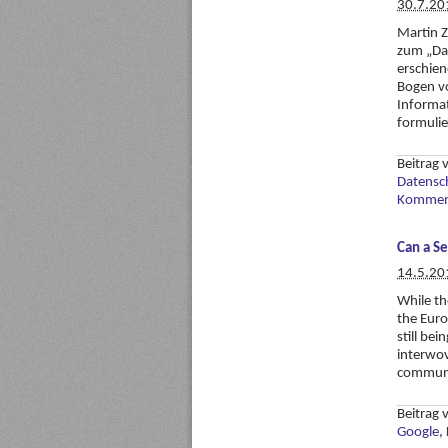
30.7.20
Martin Z
zum „Dat
erschien
Bogen v
Informat
formulie
Beitrag
Datensc
Komment
Can a Se
14.5.20
While th
the Euro
still be
interwov
communi
Beitrag
Google
,