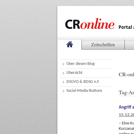
Zeitschriften
Über diesen Blog
Übersicht
CR-onl
DSGVO & BDSG n.F.
Social-Media-Buttons
Tag-Ar
Angriff 
15.12.2
– Eine K
Kurzanal