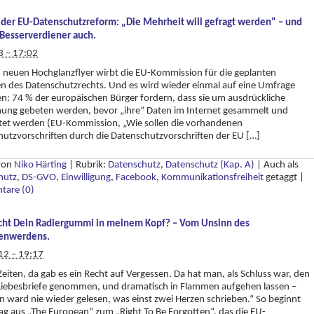
der EU-Datenschutzreform: „Die Mehrheit will gefragt werden“ – und
 Besserverdiener auch.
3 – 17:02
 neuen Hochglanzflyer wirbt die EU-Kommission für die geplanten
n des Datenschutzrechts. Und es wird wieder einmal auf eine Umfrage
n: 74 % der europäischen Bürger fordern, dass sie um ausdrückliche
ung gebeten werden, bevor „ihre“ Daten im Internet gesammelt und
itet werden (EU-Kommission, „Wie sollen die vorhandenen
utzvorschriften durch die Datenschutzvorschriften der EU […]
 von
Niko Härting
|
Rubrik:
Datenschutz
,
Datenschutz (Kap. A)
|
Auch als
hutz
,
DS-GVO
,
Einwilligung
,
Facebook
,
Kommunikationsfreiheit
getaggt
|
are (0)
ht Dein Radiergummi in meinem Kopf? – Vom Unsinn des
enwerdens.
12 – 19:17
Zeiten, da gab es ein Recht auf Vergessen. Da hat man, als Schluss war, den
Liebesbriefe genommen, und dramatisch in Flammen aufgehen lassen –
 ward nie wieder gelesen, was einst zwei Herzen schrieben.“ So beginnt
rag aus „The European“ zum „Right To Be Forgotten“, das die EU-