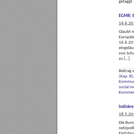
getaggt
EGMR: S
16.6.20
Glaubt m
Europäi
16.6.201
eingeläu
von Sch
zu […]
Beitrag
(Kap. B)
Kommuni
social m
Komment
Indiskr
18.5.20
Die Bund
netzpoli
Einführu