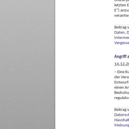
online p
letzten
E“) anzu
verantwo
Beitrag
Daten
,
D
Intermed
Vergess
Angriff 
14.12.2
– Eine K
der Ver
Entwurf
einen An
Bedrohun
regulato
Beitrag
Datensc
Haushal
Meinung