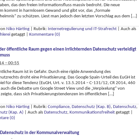
aben, das den freien Informationsfluss massiv bedroht. Die neue
rm kommt in harmlosem Gewand und gibt vor, das „formale
eimnis“ zu schützen. Liest man jedoch den letzten Vorschlag aus dem […]
 von
Niko Härting
|
Rubrik:
Internetregulierung und IT-Strafrecht
|
Auch als
hlerei
getaggt
|
Kommentare (0)
er öffentliche Raum gegen einen irrlichternden Datenschutz verteidigt
 muss
14 – 00:55
ntliche Raum ist in Gefahr. Durch eine rigide Anwendung des
utzrechts droht eine Privatisierung. Das Google Spain-Urteil des EuGH ist
piel für diese Tendenz (EuGH, Urt. v. 13.5.2014 – C-131/12, CR 2014, 460
d auch die Debatte um Google Street View und die „Verpixelung“ von
zeigte, dass sich Privatisierungstendenzen im öffentlichen […]
 von
Niko Härting
|
Rubrik:
Compliance, Datenschutz (Kap. B)
,
Datenschutz
,
utz (Kap. A)
|
Auch als
Datenschutz
,
Kommunikationsfreiheit
getaggt
|
are (0)
: Datenschutz in der Kommunalverwaltung