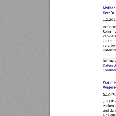
Mythen 
Herr Dr.
1.2.201
In einem
Reforme
verwiese
Zustimm
verarbe
Datensch
Beitrag
Datensc
Komment
Was mac
Vergess
6.12.20
„Es gab 
Packen 
und dann
ein Beit