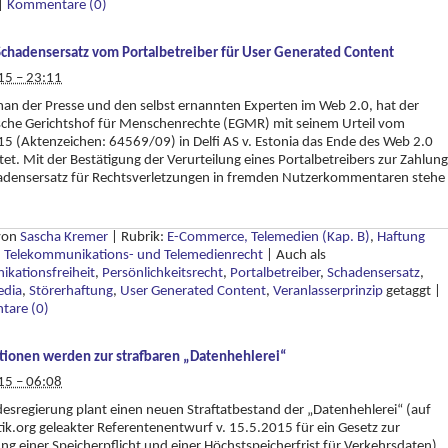
|
Kommentare (0)
chadensersatz vom Portalbetreiber für User Generated Content
15 – 23:11
an der Presse und den selbst ernannten Experten im Web 2.0, hat der
sche Gerichtshof für Menschenrechte (EGMR) mit seinem Urteil vom
5 (Aktenzeichen: 64569/09) in Delfi AS v. Estonia das Ende des Web 2.0
tet. Mit der Bestätigung der Verurteilung eines Portalbetreibers zur Zahlung
adensersatz für Rechtsverletzungen in fremden Nutzerkommentaren stehe
 von
Sascha Kremer
|
Rubrik:
E-Commerce, Telemedien (Kap. B)
,
Haftung
,
Telekommunikations- und Telemedienrecht
|
Auch als
kationsfreiheit
,
Persönlichkeitsrecht
,
Portalbetreiber
,
Schadensersatz
,
edia
,
Störerhaftung
,
User Generated Content
,
Veranlasserprinzip
getaggt
|
are (0)
etionen werden zur strafbaren „Datenhehlerei“
15 – 06:08
esregierung plant einen neuen Straftatbestand der „Datenhehlerei“ (auf
tik.org geleakter Referentenentwurf v. 15.5.2015 für ein Gesetz zur
ng einer Speicherpflicht und einer Höchstspeicherfrist für Verkehrsdaten).