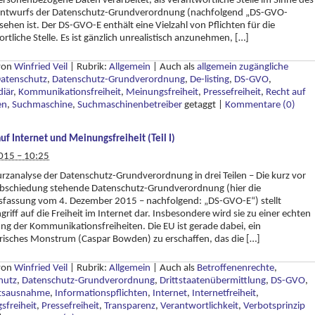
ersonenbezogene Daten verarbeitet, als verantwortliche Stelle im Sinne des
 Entwurfs der Datenschutz-Grundverordnung (nachfolgend „DS-GVO-
sehen ist. Der DS-GVO-E enthält eine Vielzahl von Pflichten für die
rtliche Stelle. Es ist gänzlich unrealistisch anzunehmen, […]
 von
Winfried Veil
|
Rubrik:
Allgemein
|
Auch als
allgemein zugängliche
atenschutz
,
Datenschutz-Grundverordnung
,
De-listing
,
DS-GVO
,
iär
,
Kommunikationsfreiheit
,
Meinungsfreiheit
,
Pressefreiheit
,
Recht auf
en
,
Suchmaschine
,
Suchmaschinenbetreiber
getaggt
|
Kommentare (0)
auf Internet und Meinungsfreiheit (Teil I)
015 – 10:25
urzanalyse der Datenschutz-Grundverordnung in drei Teilen – Die kurz vor
abschiedung stehende Datenschutz-Grundverordnung (hier die
sfassung vom 4. Dezember 2015 – nachfolgend: „DS-GVO-E“) stellt
griff auf die Freiheit im Internet dar. Insbesondere wird sie zu einer echten
g der Kommunikationsfreiheiten. Die EU ist gerade dabei, ein
risches Monstrum (Caspar Bowden) zu erschaffen, das die […]
 von
Winfried Veil
|
Rubrik:
Allgemein
|
Auch als
Betroffenenrechte
,
hutz
,
Datenschutz-Grundverordnung
,
Drittstaatenübermittlung
,
DS-GVO
,
tsausnahme
,
Informationspflichten
,
Internet
,
Internetfreiheit
,
sfreiheit
,
Pressefreiheit
,
Transparenz
,
Verantwortlichkeit
,
Verbotsprinzip