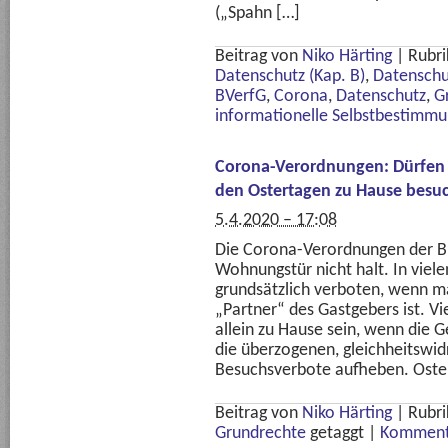
(„Spahn […]
Beitrag von
Niko Härting
|
Rubri
Datenschutz (Kap. B)
,
Datenschu
BVerfG
,
Corona
,
Datenschutz
,
G
informationelle Selbstbestimm
Corona-Verordnungen: Dürfen
den Ostertagen zu Hause besu
5.4.2020 – 17:08
Die Corona-Verordnungen der B
Wohnungstür nicht halt. In vie
grundsätzlich verboten, wenn m
„Partner“ des Gastgebers ist. V
allein zu Hause sein, wenn die G
die überzogenen, gleichheitswi
Besuchsverbote aufheben. Oste
Beitrag von
Niko Härting
|
Rubri
Grundrechte
getaggt
|
Kommenta