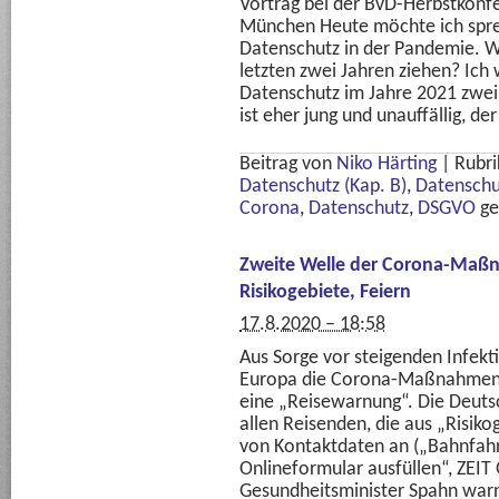
Vortrag bei der BvD-Herbstkonf
München Heute möchte ich spre
Datenschutz in der Pandemie. W
letzten zwei Jahren ziehen? Ich
Datenschutz im Jahre 2021 zwei 
ist eher jung und unauffällig, de
Beitrag von
Niko Härting
|
Rubri
Datenschutz (Kap. B)
,
Datenschu
Corona
,
Datenschutz
,
DSGVO
ge
Zweite Welle der Corona-Maß
Risikogebiete, Feiern
17.8.2020 – 18:58
Aus Sorge vor steigenden Infekt
Europa die Corona-Maßnahmen ve
eine „Reisewarnung“. Die Deutsc
allen Reisenden, die aus „Risiko
von Kontaktdaten an („Bahnfahr
Onlineformular ausfüllen“, ZEIT
Gesundheitsminister Spahn warnt