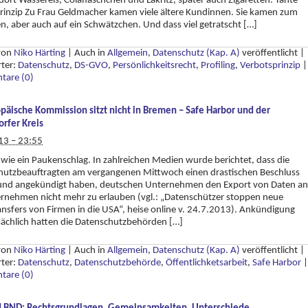
dort Wassereis, Colafläschchen und Lakritz, später auch Zigaretten. Tante-
inzip Zu Frau Geldmacher kamen viele ältere Kundinnen. Sie kamen zum
n, aber auch auf ein Schwätzchen. Und dass viel getratscht […]
 von
Niko Härting
|
Auch in
Allgemein
,
Datenschutz (Kap. A)
veröffentlicht
|
rter:
Datenschutz
,
DS-GVO
,
Persönlichkeitsrecht
,
Profiling
,
Verbotsprinzip
|
are (0)
päische Kommission sitzt nicht in Bremen – Safe Harbor und der
rfer Kreis
13 – 23:55
t wie ein Paukenschlag. In zahlreichen Medien wurde berichtet, dass die
hutzbeauftragten am vergangenen Mittwoch einen drastischen Beschluss
 und angekündigt haben, deutschen Unternehmen den Export von Daten an
rnehmen nicht mehr zu erlauben (vgl.: „Datenschützer stoppen neue
nsfers von Firmen in die USA“, heise online v. 24.7.2013). Ankündigung
ächlich hatten die Datenschutzbehörden […]
 von
Niko Härting
|
Auch in
Allgemein
,
Datenschutz (Kap. A)
veröffentlicht
|
rter:
Datenschutz
,
Datenschutzbehörde
,
Öffentlichketsarbeit
,
Safe Harbor
|
are (0)