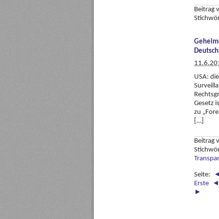
Beitrag
Stichwö
Geheimd
Deutsch
11.6.20
USA: die
Surveill
Rechtsg
Gesetz i
zu „Fore
[…]
Beitrag
Stichwö
Transpa
Seite:
Erste
►