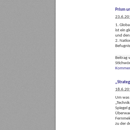
Prism u
23.6.20
1. Glob
ist ein 
und den 
2. Natio
Befugnis
Beitrag
Stichwö
Komment
„Strate
18.6.20
Um was g
„Techni
Spiegel 
Überwach
Fernmel
zu der d