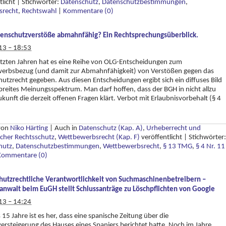
tlicht
|
Stichwörter:
Datenschutz
,
Datenschutzbestimmungen
,
nsrecht
,
Rechtswahl
|
Kommentare (0)
tenschutzverstöße abmahnfähig? Ein Rechtsprechungsüberblick.
13 – 18:53
etzten Jahren hat es eine Reihe von OLG-Entscheidungen zum
erbsbezug (und damit zur Abmahnfähigkeit) von Verstößen gegen das
utzrecht gegeben. Aus diesen Entscheidungen ergibt sich ein diffuses Bild
breites Meinungsspektrum. Man darf hoffen, dass der BGH in nicht allzu
ukunft die derzeit offenen Fragen klärt. Verbot mit Erlaubnisvorbehalt (§ 4
 von
Niko Härting
|
Auch in
Datenschutz (Kap. A)
,
Urheberrecht und
cher Rechtsschutz
,
Wettbewerbsrecht (Kap. F)
veröffentlicht
|
Stichwörter:
hutz
,
Datenschutzbestimmungen
,
Wettbewerbsrecht
,
§ 13 TMG
,
§ 4 Nr. 11
Kommentare (0)
hutzrechtliche Verantwortlichkeit von Suchmaschinenbetreibern –
anwalt beim EuGH stellt Schlussanträge zu Löschpflichten von Google
13 – 14:24
 15 Jahre ist es her, dass eine spanische Zeitung über die
rsteigerung des Hauses eines Spaniers berichtet hatte. Noch im Jahre