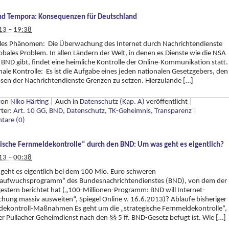
nd Tempora: Konsequenzen für Deutschland
13 – 19:38
ales Phänomen: Die Überwachung des Internet durch Nachrichtendienste
globales Problem. In allen Ländern der Welt, in denen es Dienste wie die NSA
BND gibt, findet eine heimliche Kontrolle der Online-Kommunikation statt.
nale Kontrolle: Es ist die Aufgabe eines jeden nationalen Gesetzgebers, den
sen der Nachrichtendienste Grenzen zu setzen. Hierzulande […]
 von
Niko Härting
|
Auch in
Datenschutz (Kap. A)
veröffentlicht
|
rter:
Art. 10 GG
,
BND
,
Datenschutz
,
TK-Geheimnis
,
Transparenz
|
are (0)
gische Fernmeldekontrolle“ durch den BND: Um was geht es eigentlich?
13 – 00:38
eht es eigentlich bei dem 100 Mio. Euro schweren
kaufwuchsprogramm“ des Bundesnachrichtendienstes (BND), von dem der
gestern berichtet hat („100-Millionen-Programm: BND will Internet-
ung massiv ausweiten“, Spiegel Online v. 16.6.2013)? Abläufe bisheriger
dekontroll-Maßnahmen Es geht um die „strategische Fernmeldekontrolle“,
er Pullacher Geheimdienst nach den §§ 5 ff. BND-Gesetz befugt ist. Wie […]