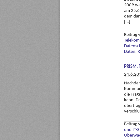
2009 war
am 25.6.
dem dara
[…]
Beitrag
Telekom
Datensch
Daten
,
R
PRISM, 
24.6.20
Nachdem
Kommunik
die Fra
kann. De
übertra
verschlü
Beitrag
und IT-S
Überwa