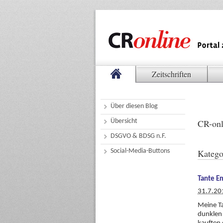
Zeitschriften
Über diesen Blog
Übersicht
CR-onl
DSGVO & BDSG n.F.
Social-Media-Buttons
Katego
Tante E
31.7.20
Meine Ta
dunklen 