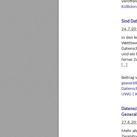
veröffen
Kollisio
Sind Da
24.7.20
In den l
Wettbew
Datensch
und ein 
ferner Z
[…]
Beitrag
gewerbli
Datensc
UWG
|
Datensc
General
27.6.20
Mehr als
Zwangsve