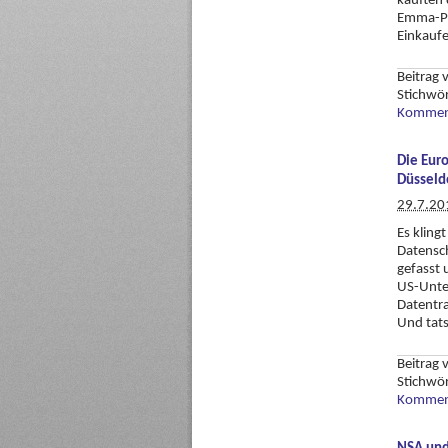
kauften 
Emma-Pr
Einkaufe
Beitrag
Stichwö
Komment
Die Euro
Düsseldo
29.7.20
Es kling
Datensc
gefasst
US-Unte
Datentra
Und tats
Beitrag
Stichwö
Komment