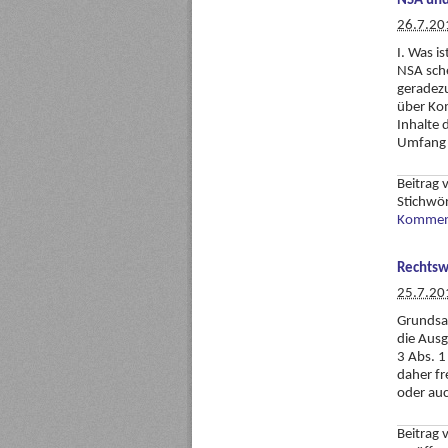
NSA und
26.7.20
I. Was i
NSA sch
geradez
über Kom
Inhalte 
Umfang g
Beitrag
Stichwö
Komment
Rechtsw
25.7.20
Grundsat
die Ausg
3 Abs. 1
daher fr
oder auc
Beitrag