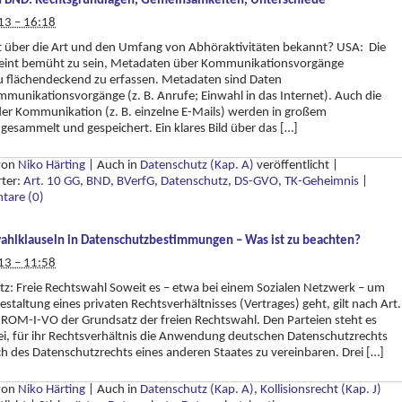
 BND: Rechtsgrundlagen, Gemeinsamkeiten, Unterschiede
13 – 16:18
st über die Art und den Umfang von Abhöraktivitäten bekannt? USA: Die
eint bemüht zu sein, Metadaten über Kommunikationsvorgänge
u flächendeckend zu erfassen. Metadaten sind Daten
munikationsvorgänge (z. B. Anrufe; Einwahl in das Internet). Auch die
der Kommunikation (z. B. einzelne E-Mails) werden in großem
esammelt und gespeichert. Ein klares Bild über das […]
 von
Niko Härting
|
Auch in
Datenschutz (Kap. A)
veröffentlicht
|
rter:
Art. 10 GG
,
BND
,
BVerfG
,
Datenschutz
,
DS-GVO
,
TK-Geheimnis
|
are (0)
ahlklauseln in Datenschutzbestimmungen – Was ist zu beachten?
13 – 11:58
z: Freie Rechtswahl Soweit es – etwa bei einem Sozialen Netzwerk – um
estaltung eines privaten Rechtsverhältnisses (Vertrages) geht, gilt nach Art.
 ROM-I-VO der Grundsatz der freien Rechtswahl. Den Parteien steht es
ei, für ihr Rechtsverhältnis die Anwendung deutschen Datenschutzrechts
h des Datenschutzrechts eines anderen Staates zu vereinbaren. Drei […]
 von
Niko Härting
|
Auch in
Datenschutz (Kap. A)
,
Kollisionsrecht (Kap. J)