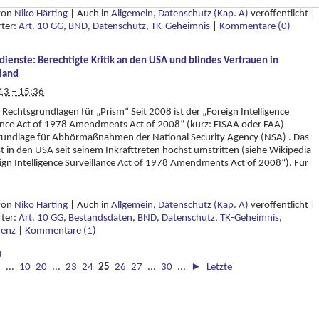
 von
Niko Härting
|
Auch in
Allgemein
,
Datenschutz (Kap. A)
veröffentlicht
|
rter:
Art. 10 GG
,
BND
,
Datenschutz
,
TK-Geheimnis
|
Kommentare (0)
ienste: Berechtigte Kritik an den USA und blindes Vertrauen in
land
13 – 15:36
 Rechtsgrundlagen für „Prism“ Seit 2008 ist der „Foreign Intelligence
ance Act of 1978 Amendments Act of 2008“ (kurz: FISAA oder FAA)
rundlage für Abhörmaßnahmen der National Security Agency (NSA) . Das
st in den USA seit seinem Inkrafttreten höchst umstritten (siehe Wikipedia
ign Intelligence Surveillance Act of 1978 Amendments Act of 2008“). Für
 von
Niko Härting
|
Auch in
Allgemein
,
Datenschutz (Kap. A)
veröffentlicht
|
rter:
Art. 10 GG
,
Bestandsdaten
,
BND
,
Datenschutz
,
TK-Geheimnis
,
renz
|
Kommentare (1)
◄
◄
...
10
20
...
23
24
25
26
27
...
30
...
►
Letzte