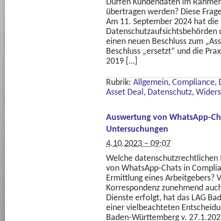
Dürfen Kundendaten im Rahmen 
übertragen werden? Diese Frage b
Am 11. September 2024 hat die
Datenschutzaufsichtsbehörden d
einen neuen Beschluss zum „Asse
Beschluss „ersetzt“ und die Pra
2019 […]
Rubrik:
Allgemein
,
Compliance, 
Asset Deal
,
Datenschutz
,
Widers
Auswertung von WhatsApp-Cha
Untersuchungen
4.10.2023 – 09:07
Welche datenschutzrechtlichen R
von WhatsApp-Chats in Complia
Ermittlung eines Arbeitgebers? 
Korrespondenz zunehmend auch
Dienste erfolgt, hat das LAG Ba
einer vielbeachteten Entscheidun
Baden-Württemberg v. 27.1.202