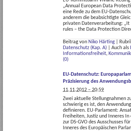
EU-Kommissarin Viviane Reding w
„Annual European Data Protectio
eine Rede zu dem EU-Datenschut
anderem die beabsichtigte Glei
privaten Datenverarbeitung: „It 
rules – the Data Protection Dire
Beitrag von
Niko Härting
|
Rubri
Datenschutz (Kap. A)
|
Auch als
Informationsfreiheit
,
Kommunika
(0)
EU-Datenschutz: Europaparlam
Präzisierung des Anwendungsb
11.11.2012 – 20:59
Zwei aktuelle Stellungnahmen z
schwierig es ist, den Anwendun
definieren. EU-Parlament: Ansat
Freiheiten, Justiz und Inneres 
zur DS-GVO des Ausschusses für b
Inneres des Europäischen Parla