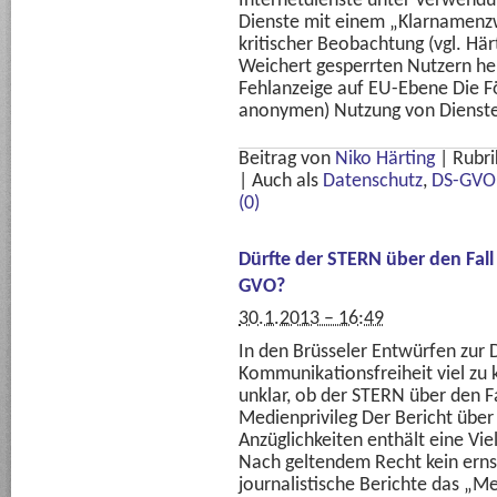
Internetdienste unter Verwendu
Dienste mit einem „Klarnamenz
kritischer Beobachtung (vgl. Härt
Weichert gesperrten Nutzern hel
Fehlanzeige auf EU-Ebene Die 
anonymen) Nutzung von Dienste
Beitrag von
Niko Härting
|
Rubri
|
Auch als
Datenschutz
,
DS-GVO
(0)
Dürfte der STERN über den Fall
GVO?
30.1.2013 – 16:49
In den Brüsseler Entwürfen zur
Kommunikationsfreiheit viel zu 
unklar, ob der STERN über den Fa
Medienprivileg Der Bericht übe
Anzüglichkeiten enthält eine Vi
Nach geltendem Recht kein erns
journalistische Berichte das „Med