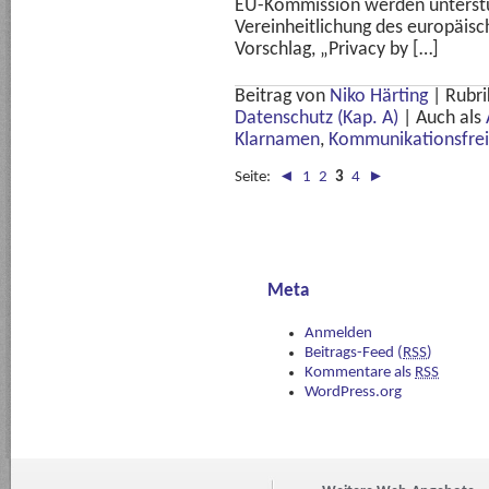
EU-Kommission werden unterstüt
Vereinheitlichung des europäis
Vorschlag, „Privacy by […]
Beitrag von
Niko Härting
|
Rubri
Datenschutz (Kap. A)
|
Auch als
Klarnamen
,
Kommunikationsfrei
Seite:
◄
1
2
3
4
►
Meta
Anmelden
Beitrags-Feed (
RSS
)
Kommentare als
RSS
WordPress.org