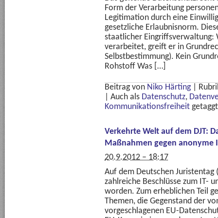
Form der Verarbeitung persone
Legitimation durch eine Einwill
gesetzliche Erlaubnisnorm. Diese
staatlicher Eingriffsverwaltung
verarbeitet, greift er in Grundre
Selbstbestimmung). Kein Grundre
Rohstoff Was […]
Beitrag von
Niko Härting
|
Rubri
|
Auch als
Datenschutz
,
Datenve
Kommunikationsfreiheit
getaggt
Verkehrte Welt auf dem DJT: D
Maßnahmen gegen anonyme I
20.9.2012 – 18:17
Auf dem Deutschen Juristentag 
zahlreiche Beschlüsse zum IT- 
worden. Zum erheblichen Teil g
Themen, die Gegenstand der vo
vorgeschlagenen EU-Datenschutz