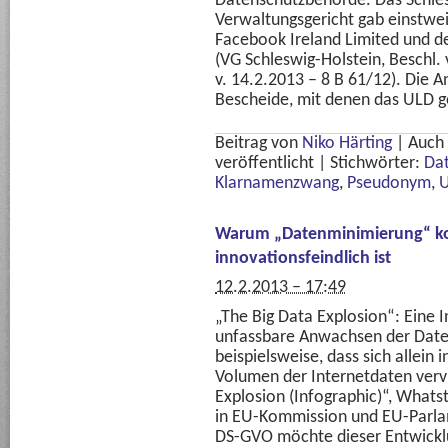
Datenschutzbehörde. Das Schles
Verwaltungsgericht gab einstwe
Facebook Ireland Limited und d
(VG Schleswig-Holstein, Beschl. 
v. 14.2.2013 – 8 B 61/12). Die A
Bescheide, mit denen das ULD g
Beitrag von
Niko Härting
|
Auch
veröffentlicht
|
Stichwörter:
Da
Klarnamenzwang
,
Pseudonym
,
Warum „Datenminimierung“ k
innovationsfeindlich ist
12.2.2013 – 17:49
„The Big Data Explosion“: Eine I
unfassbare Anwachsen der Date
beispielsweise, dass sich allein
Volumen der Internetdaten verv
Explosion (Infographic)“, Whats
in EU-Kommission und EU-Parlam
DS-GVO möchte dieser Entwickl