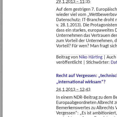
29.1.2013 – 11:35
Auf dem gestrigen 7. Europäisch
wieder viel vom „Wettbewerbsvo
Datenschutz: IT-Branche droht m
v. 28.1.2013). Die Protagonist
dass ein starkes, europaweites
Unternehmen das Vertrauen der 
zum Vorteil der Unternehmen, di
Vorteil? Für wen? Man fragt sich
Beitrag von
Niko Härting
|
Auch
veröffentlicht
|
Stichwörter:
Da
Recht auf Vergessen: „technisc
„international wirksam“?
24.1.2013 – 12:43
In einem NDR-Beitrag zu dem Be
Europaabgeordneten Albrecht z
Bemerkenswertes zu Albrechts V
Vergessen“: „Es ist ambitionier