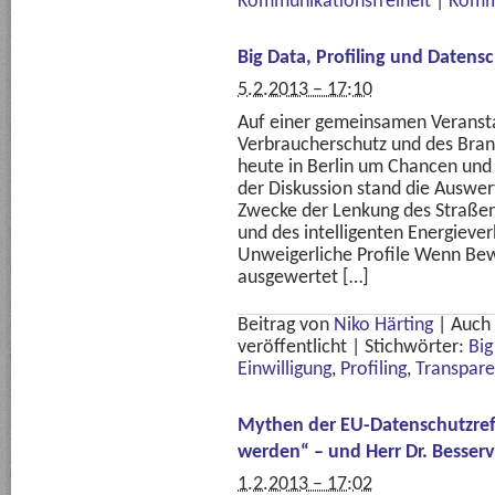
Kommunikationsfreiheit
|
Komm
Big Data, Profiling und Datens
5.2.2013 – 17:10
Auf einer gemeinsamen Veransta
Verbraucherschutz und des Bra
heute in Berlin um Chancen und 
der Diskussion stand die Auswe
Zwecke der Lenkung des Straßen
und des intelligenten Energieve
Unweigerliche Profile Wenn Be
ausgewertet […]
Beitrag von
Niko Härting
|
Auch
veröffentlicht
|
Stichwörter:
Big
Einwilligung
,
Profiling
,
Transpare
Mythen der EU-Datenschutzrefo
werden“ – und Herr Dr. Besser
1.2.2013 – 17:02