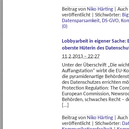
Beitrag von
Niko Härting
|
Auch
veröffentlicht
|
Stichwörter:
Big
Datensparsamkeit
,
DS-GVO
,
Kom
(0)
Lobbyarbeit in eigener Sache:
oberste Hüterin des Datenschu
11.2.2013 – 22:27
Unter der Überschrift „Die wic
Auffangstation“ wirbt die EU-Ko
die pyramidenartige Behördenstr
des Datenschutzes errichten mö
Protection Regulation: The Con
European Commission, Newsroom 
Behörden, schwaches Recht – d
[…]
Beitrag von
Niko Härting
|
Auch
veröffentlicht
|
Stichwörter:
Da