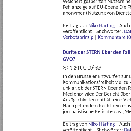
Weichert gesperrten Nutzern hel
Fehlanzeige auf EU-Ebene Die 
anonymen) Nutzung von Dienste
Beitrag von
Niko Härting
|
Auch
veröffentlicht
|
Stichwörter:
Da
Verbotsprinzip
|
Kommentare (0
Dürfte der STERN über den Fall
GVO?
30.1.2013 – 16:49
In den Brüsseler Entwürfen zur
Kommunikationsfreiheit viel zu 
unklar, ob der STERN über den Fa
Medienprivileg Der Bericht übe
Anzüglichkeiten enthält eine Vi
Nach geltendem Recht kein erns
journalistische Berichte das „Med
Beitrag von
Niko Härting
|
Auch
veröffentlicht
|
Stichwörter:
Da