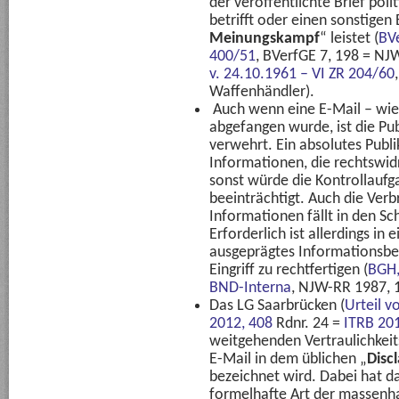
der veröffentlichte Brief pol
betrifft oder einen sonstigen
Meinungskampf
“ leistet (
BVe
400/51
, BVerfGE 7, 198 = NJ
v. 24.10.1961 – VI ZR 204/60
Waffenhändler).
Auch wenn eine E-Mail – wie
abgefangen wurde, ist die Pub
verwehrt. Ein absolutes Publ
Informationen, die rechtswidr
sonst würde die Kontrollauf
beeinträchtigt. Auch die Verb
Informationen fällt in den Sc
Erforderlich ist allerdings in
ausgeprägtes Informationsbed
Eingriff zu rechtfertigen (
BGH,
BND-Interna
, NJW-RR 1987, 
Das LG Saarbrücken (
Urteil 
2012, 408
Rdnr. 24 =
ITRB 201
weitgehenden Vertraulichkeits
E-Mail in dem üblichen „
Disc
bezeichnet wird. Dabei hat da
formelhafte Art der massenh