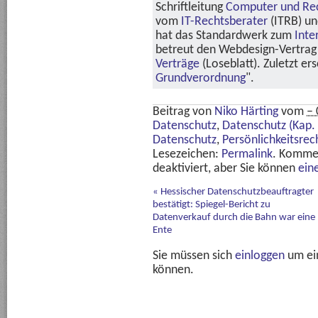
Schriftleitung
Computer und Re
vom
IT-Rechtsberater
(ITRB) u
hat das Standardwerk zum
Inte
betreut den Webdesign-Vertrag 
Verträge
(Loseblatt). Zuletzt er
Grundverordnung
".
Beitrag von
Niko Härting
vom
– 
Datenschutz
,
Datenschutz (Kap. 
Datenschutz
,
Persönlichkeitsrec
Lesezeichen:
Permalink
. Komme
deaktiviert, aber Sie können
ein
«
Hessischer Datenschutzbeauftragter
bestätigt: Spiegel-Bericht zu
Datenverkauf durch die Bahn war eine
Ente
Sie müssen sich
einloggen
um ei
können.