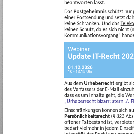
beantworten lässt.
Das
Postgeheimnis
schützt nur 
einer Postsendung und setzt dah
keine Schranken. Und das
Telek
keinen Schutz, da es sich nicht
Kommunikationsvorgang“ hande
Aus dem
Urheberrecht
ergibt s
des Verfassers der E-Mail einzuh
dass es um Inhalte geht, die We
„Urheberrecht bizarr: stern ./. 
Einschränkungen können sich a
Persönlichkeitsrecht
(§ 823 Abs
offener Tatbestand ist, verbiet
bedarf vielmehr in jedem Einze