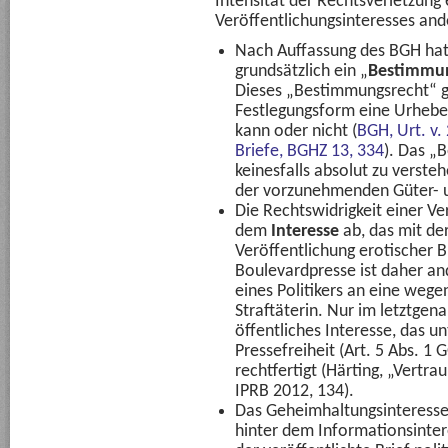
Intensität der Rechtsverletzung 
Veröffentlichungsinteresses and
Nach Auffassung des BGH hat 
grundsätzlich ein „
Bestimmun
Dieses „Bestimmungsrecht“ g
Festlegungsform eine Urheber
kann oder nicht (
BGH, Urt. v.
Briefe, BGHZ 13, 334
). Das „
keinesfalls absolut zu verste
der vorzunehmenden Güter- 
Die Rechtswidrigkeit einer V
dem
Interesse
ab, das mit der
Veröffentlichung erotischer B
Boulevardpresse ist daher an
eines Politikers an eine wegen
Straftäterin. Nur im letztgen
öffentliches Interesse, das u
Pressefreiheit (Art. 5 Abs. 1 
rechtfertigt (Härting, „Vertra
IPRB 2012, 134).
Das Geheimhaltungsinteresse d
hinter dem Informationsinter