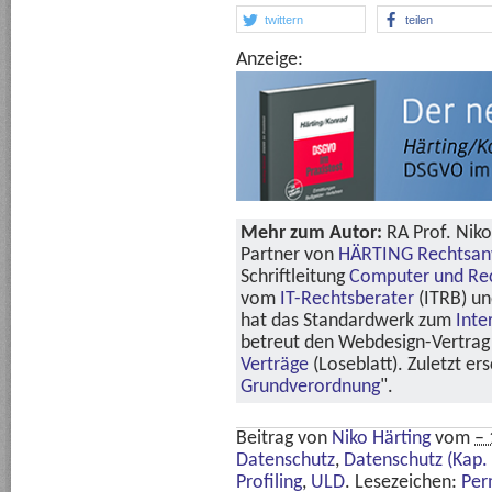
twittern
teilen
Anzeige:
Mehr zum Autor:
RA Prof. Niko
Partner von
HÄRTING Rechtsan
Schriftleitung
Computer und Re
vom
IT-Rechtsberater
(ITRB) u
hat das Standardwerk zum
Inte
betreut den Webdesign-Vertrag 
Verträge
(Loseblatt). Zuletzt er
Grundverordnung
".
Beitrag von
Niko Härting
vom
– 
Datenschutz
,
Datenschutz (Kap. 
Profiling
,
ULD
. Lesezeichen:
Per