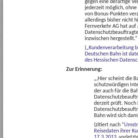
gegen eine derartige V
jederzeit möglich, ohn
von Bonus-Punkten verz
allerdings bisher nicht 
Fernverkehr AG hat auf
Datenschutzbeauftragte
inzwischen hergestellt.“
(
„Kundenverarbeitung 
Deutschen Bahn ist dat
des Hessischen Datensc
Zur Erinnerung:
„‚Hier scheint die B
schutzwürdigen Inte
der auch für die Ba
Datenschutzbeauftr
derzeit prüft. Noch 
Datenschutzbeauftra
Bahn wird sich dami
(zitiert nach
“Umstri
Reisedaten ihrer Ku
17.3.2013
, vorletz