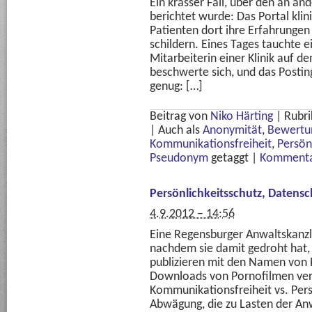
Ein krasser Fall, über den an and
berichtet wurde: Das Portal kli
Patienten dort ihre Erfahrunge
schildern. Eines Tages tauchte e
Mitarbeiterin einer Klinik auf de
beschwerte sich, und das Postin
genug: […]
Beitrag von
Niko Härting
|
Rubri
|
Auch als
Anonymität
,
Bewertu
Kommunikationsfreiheit
,
Persön
Pseudonym
getaggt
|
Kommenta
Persönlichkeitsschutz, Datens
4.9.2012 – 14:56
Eine Regensburger Anwaltskanzle
nachdem sie damit gedroht hat, 
publizieren mit den Namen von P
Downloads von Pornofilmen ver
Kommunikationsfreiheit vs. Pers
Abwägung, die zu Lasten der Anw