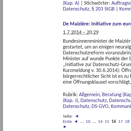
(Kap. A)
|
Stichwörter:
Auftrags
Datenschutz
,
§ 203 StGB
|
Komm
De Maizière: Initiative zum e
1.7.2014 – 20:29
Bundesinnenminister de Maizière
gestartet, um an einigen neural
Datenschutzreform voranzubringe
Minister auf wunde Punkte der 
„In­itia­ti­ve zur Datenschutz-Grund
Kurzmeldung v. 30.6.2014): Öffn
bürgerrechtlicher Sicht ist es z
eine Öffnungsklausel vorschlägt,
Rubrik:
Allgemein
,
Beratung (Kap
(Kap. J)
,
Datenschutz
,
Datenschut
Datenschutz
,
DS-GVO
,
Kommunik
Seite:
◄
Erste
◄
...
10
...
14
15
16
17
18
►