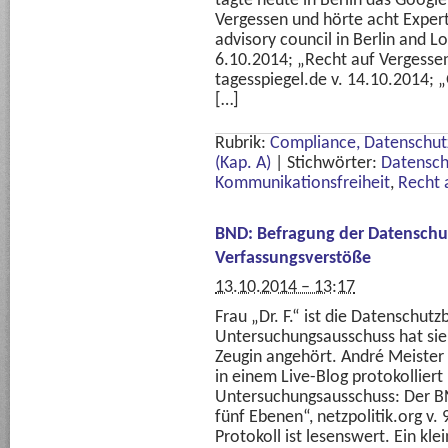
tagte heute in Berlin das Googl
Vergessen und hörte acht Experte
advisory council in Berlin and 
6.10.2014; „Recht auf Vergessen
tagesspiegel.de v. 14.10.2014; „
[…]
Rubrik:
Compliance, Datenschutz
(Kap. A)
|
Stichwörter:
Datensch
Kommunikationsfreiheit
,
Recht 
BND: Befragung der Datenschut
Verfassungsverstöße
13.10.2014 – 13:17
Frau „Dr. F.“ ist die Datenschu
Untersuchungsausschuss hat si
Zeugin angehört. André Meister 
in einem Live-Blog protokollier
Untersuchungsausschuss: Der B
fünf Ebenen“, netzpolitik.org v
Protokoll ist lesenswert. Ein klei