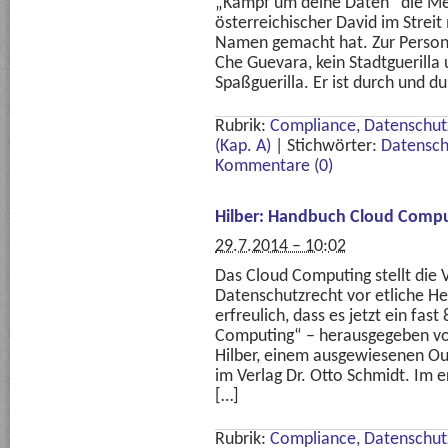
„Kämpf um deine Daten“ die Met
österreichischer David im Strei
Namen gemacht hat. Zur Person 
Che Guevara, kein Stadtguerilla 
Spaßguerilla. Er ist durch und du
Rubrik:
Compliance, Datenschutz
(Kap. A)
|
Stichwörter:
Datensch
Kommentare (0)
Hilber: Handbuch Cloud Compu
29.7.2014 – 10:02
Das Cloud Computing stellt die 
Datenschutzrecht vor etliche He
erfreulich, dass es jetzt ein fa
Computing“ – herausgegeben vo
Hilber, einem ausgewiesenen Ou
im Verlag Dr. Otto Schmidt. Im 
[…]
Rubrik:
Compliance, Datenschutz