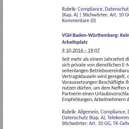
Rubrik:
Compliance, Datenschutz
(Kap. A)
|
Stichwörter:
Art. 10 
Kommentare (0)
VGH Baden-Württemberg: Kein 
Arbeitsplatz
9.10.2014 – 19:07
Seit mehr als einem Jahrzehnt di
sich private von dienstlichen E-
seitenlangen Betriebsvereinbar
Vertragsklauseln wird geregelt,
Voraussetzungen Beschäftigte i
nutzen dürfen, um dem Neffen e
Partnerin einen Urlaubsvorschl
Empfehlungen, Arbeitnehmern da
Rubrik:
Allgemein
,
Compliance, 
Datenschutz (Kap. A)
,
Telekommu
Stichwörter:
Art. 10 GG
,
TK-Geh