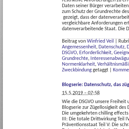
restriktive Anforderungen zu e
Daten seiner Bürger verarbeiten
zum Schutz der Grundrechte des 
gezeigt, dass der datenverarbe
vergleichbare Anforderungen er
datenverarbeitende Staat. Die 
Beitrag von
Winfried Veil
|
Rubr
Angemessenheit
,
Datenschutz
,
D
DSGVO
,
Erforderlichkeit
,
Geeign
Grundrechte
,
Interessenabwägu
Normenklarheit
,
Verhältnismäßi
Zweckbindung
getaggt
|
Kommen
Blogserie: Datenschutz, das zü
15.5.2019 – 07:58
Wie die DSGVO unsere Freiheit 
Blogserie zur Zügellosigkeit des D
Die umgekehrten chilling effects 
III: Die totale Drittwirkung Teil
Präventionsstaat Teil V: Die sc