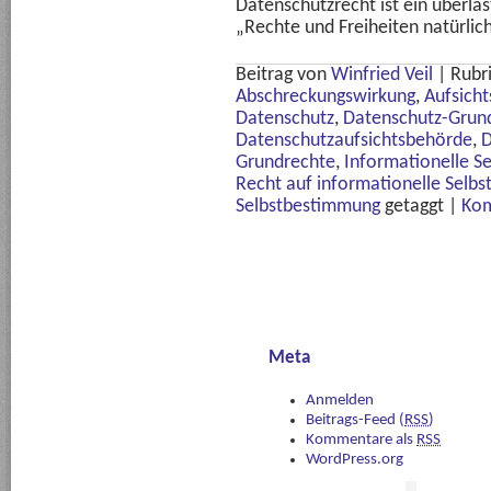
Datenschutzrecht ist ein überlas
„Rechte und Freiheiten natürlic
Beitrag von
Winfried Veil
|
Rubr
Abschreckungswirkung
,
Aufsich
Datenschutz
,
Datenschutz-Grun
Datenschutzaufsichtsbehörde
,
Grundrechte
,
Informationelle S
Recht auf informationelle Selb
Selbstbestimmung
getaggt
|
Kom
Meta
Anmelden
Beitrags-Feed (
RSS
)
Kommentare als
RSS
WordPress.org