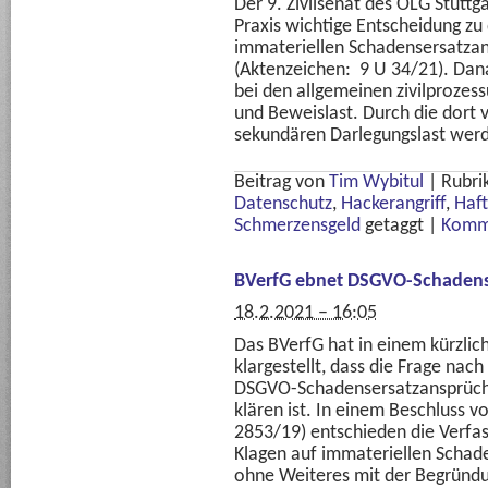
Der 9. Zivilsenat des OLG Stuttg
Praxis wichtige Entscheidung z
immateriellen Schadensersatzan
(Aktenzeichen: 9 U 34/21). Dana
bei den allgemeinen zivilprozes
und Beweislast. Durch die dort 
sekundären Darlegungslast wer
Beitrag von
Tim Wybitul
|
Rubri
Datenschutz
,
Hackerangriff
,
Haf
Schmerzensgeld
getaggt
|
Komme
BVerfG ebnet DSGVO-Schadens
18.2.2021 – 16:05
Das BVerfG hat in einem kürzli
klargestellt, dass die Frage nach
DSGVO-Schadensersatzansprüch
klären ist. In einem Beschluss v
2853/19) entschieden die Verfas
Klagen auf immateriellen Schad
ohne Weiteres mit der Begründ