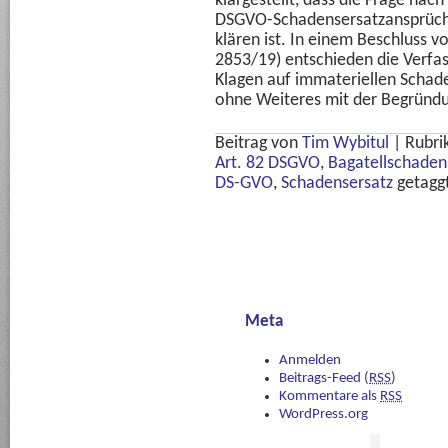
klargestellt, dass die Frage nach
DSGVO-Schadensersatzansprüch
klären ist. In einem Beschluss v
2853/19) entschieden die Verfas
Klagen auf immateriellen Schad
ohne Weiteres mit der Begründ
Beitrag von
Tim Wybitul
|
Rubri
Art. 82 DSGVO
,
Bagatellschaden
DS-GVO
,
Schadensersatz
getagg
Meta
Anmelden
Beitrags-Feed (
RSS
)
Kommentare als
RSS
WordPress.org