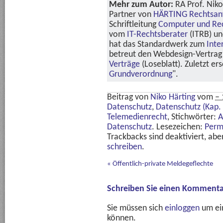
Mehr zum Autor:
RA Prof. Niko
Partner von
HÄRTING Rechtsan
Schriftleitung
Computer und Re
vom
IT-Rechtsberater
(ITRB) u
hat das Standardwerk zum
Inte
betreut den Webdesign-Vertrag 
Verträge
(Loseblatt). Zuletzt er
Grundverordnung
".
Beitrag von
Niko Härting
vom
– 
Datenschutz
,
Datenschutz (Kap. 
Telemedienrecht
, Stichwörter:
A
Datenschutz
. Lesezeichen:
Perm
Trackbacks sind deaktiviert, ab
schreiben
.
«
Öffentlich-private Meldegeflechte
Schreiben Sie einen Kommenta
Sie müssen sich
einloggen
um ei
können.