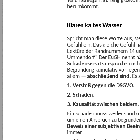
Teilunterliegen, abhängig davon,
herumkommt.
Klares kaltes Wasser
Spricht man diese Worte aus, ste
Gefühl ein. Das gleiche Gefühl 
Lektüre der Randnummern 14 un
Ummendorf“ Der EuGH nennt n
Schadensersatzanspruchs
nac
Begründung kumulativ vorliege
allem —
abschließend sind.
Es 
1. Verstoß gegen die DSGVO.
2. Schaden.
3. Kausalität zwischen beidem.
Ein Schaden muss weder spürbar 
um einen Anspruch zu begründe
Beweis einer subjektiven Beei
immer.