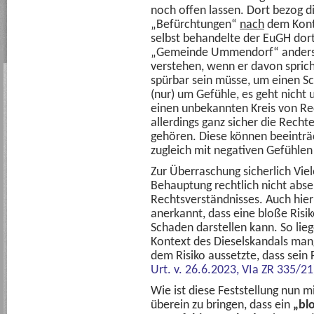
noch offen lassen. Dort bezog di
„Befürchtungen“
nach
dem Kontr
selbst behandelte der EuGH dort 
„Gemeinde Ummendorf“ anders.
verstehen, wenn er davon sprich
spürbar sein müsse, um einen Sc
(nur) um Gefühle, es geht nich
einen unbekannten Kreis von Re
allerdings ganz sicher die Recht
gehören. Diese können beeinträ
zugleich mit negativen Gefühlen
Zur Überraschung sicherlich Viele
Behauptung rechtlich nicht abse
Rechtsverständnisses. Auch hier
anerkannt, dass eine bloße Risi
Schaden darstellen kann. So lieg
Kontext des Dieselskandals man
dem Risiko aussetzte, dass sein 
Urt. v. 26.6.2023, VIa ZR 335/21
Wie ist diese Feststellung nun m
überein zu bringen, dass ein
„bl