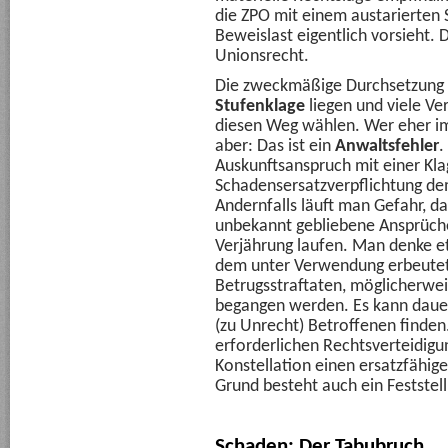
die ZPO mit einem austarierten
Beweislast eigentlich vorsieht. D
Unionsrecht.
Die zweckmäßige Durchsetzung d
Stufenklage
liegen und viele V
diesen Weg wählen. Wer eher im 
aber: Das ist ein
Anwaltsfehler
.
Auskunftsanspruch mit einer Kla
Schadensersatzverpflichtung d
Andernfalls läuft man Gefahr, d
unbekannt gebliebene Ansprüch
Verjährung laufen. Man denke et
dem unter Verwendung erbeutet
Betrugsstraftaten, möglicherwei
begangen werden. Es kann dauer
(zu Unrecht) Betroffenen finden
erforderlichen Rechtsverteidigu
Konstellation einen ersatzfähig
Grund besteht auch ein Feststel
Schaden: Der Tabubruch