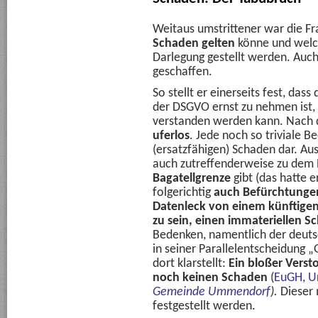
Weitaus umstrittener war die F
Schaden gelten
könne und welc
Darlegung gestellt werden. Auch
geschaffen.
So stellt er einerseits fest, da
der DSGVO ernst zu nehmen ist
verstanden werden kann. Nach 
uferlos
. Jede noch so triviale Be
(ersatzfähigen) Schaden dar. A
auch zutreffenderweise zu dem 
Bagatellgrenze
gibt (das hatte 
folgerichtig
auch Befürchtungen
Datenleck von einem künftigen
zu sein, einen immateriellen S
Bedenken, namentlich der deutsc
in seiner Parallelentscheidung
dort klarstellt:
Ein bloßer Vers
noch keinen Schaden
(
EuGH, Ur
Gemeinde
Ummendorf
).
Dieser 
festgestellt werden.