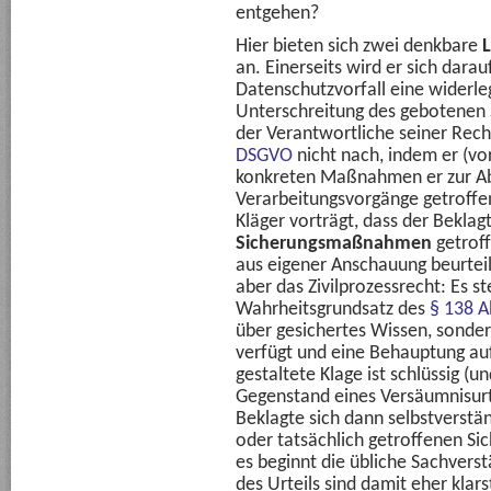
entgehen?
Hier bieten sich zwei denkbare
L
an. Einerseits wird er sich darau
Datenschutzvorfall eine widerle
Unterschreitung des gebotenen 
der Verantwortliche seiner Rech
DSGVO
nicht nach, indem er (vor
konkreten Maßnahmen er zur Ab
Verarbeitungsvorgänge getroffen
Kläger vorträgt, dass der Beklag
Sicherungsmaßnahmen
getroff
aus eigener Anschauung beurteil
aber das Zivilprozessrecht: Es s
Wahrheitsgrundsatz des
§ 138 A
über gesichertes Wissen, sonde
verfügt und eine Behauptung auf
gestaltete Klage ist schlüssig 
Gegenstand eines Versäumnisurt
Beklagte sich dann selbstverstä
oder tatsächlich getroffenen S
es beginnt die übliche Sachvers
des Urteils sind damit eher klar