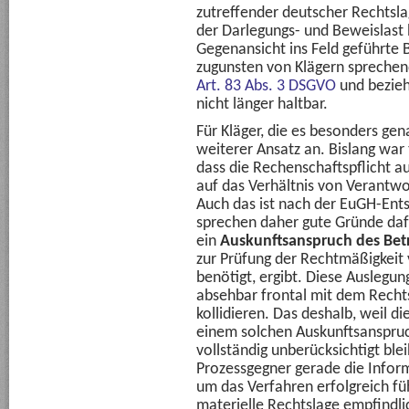
zutreffender deutscher Rechtsla
der Darlegungs- und Beweislast b
Gegenansicht ins Feld geführte B
zugunsten von Klägern sprechend
Art. 83 Abs. 3 DSGVO
und beziehe
nicht länger haltbar.
Für Kläger, die es besonders gen
weiterer Ansatz an. Bislang war 
dass die Rechenschaftspflicht a
auf das Verhältnis von Verantw
Auch das ist nach der EuGH-Ents
sprechen daher gute Gründe dafü
ein
Auskunftsanspruch des Bet
zur Prüfung der Rechtmäßigkeit
benötigt, ergibt. Diese Auslegung
absehbar frontal mit dem Recht
kollidieren. Das deshalb, weil d
einem solchen Auskunftsanspruc
vollständig unberücksichtigt ble
Prozessgegner gerade die Informa
um das Verfahren erfolgreich füh
materielle Rechtslage empfindli