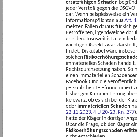
ersatzfähigen Schaden
begründe
jeder Verstoß gegen die DSGVO s
dar. Wenn beispielsweise ein Ve
Informationspflichten aus
Art. 
meisten Fällen daraus für sich 
Betroffenen, irgendwelche darü
erleiden. Insoweit ist allein be
wichtigen Aspekt zwar klarstellt
findet. Diskutabel wäre insbeso
solchen
Risikoerhöhungsschad
immateriellen Schaden handelt.
Rechtsdurchsetzung haben. So ha
einen immateriellen Schadenser
Facebook (und die Veröffentlich
persönlichen Telefonnummer) ver
bisherigen Kommentierung überse
Relevanz, ob es sich bei der Kl
oder
immateriellen Schaden
ha
22.11.2023, 4 U 20/23, Rn. 277
)
hatte der Kläger in dortiger Ange
Über die Frage, ob der Kläger e
Risikoerhöhungsschaden
erlitt
nicht entschieden.