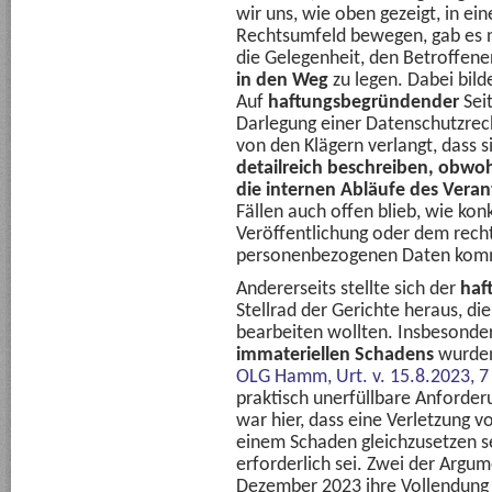
wir uns, wie oben gezeigt, in e
Rechtsumfeld bewegen, gab es n
die Gelegenheit, den Betroffen
in den Weg
zu legen. Dabei bil
Auf
haftungsbegründender
Sei
Darlegung einer Datenschutzrec
von den Klägern verlangt, dass 
detailreich beschreiben, obwohl 
die internen Abläufe des Veran
Fällen auch offen blieb, wie kon
Veröffentlichung oder dem rechts
personenbezogenen Daten kom
Andererseits stellte sich der
haf
Stellrad der Gerichte heraus, di
bearbeiten wollten. Insbesonde
immateriellen Schadens
wurden
OLG Hamm, Urt. v. 15.8.2023, 
praktisch unerfüllbare Anforder
war hier, dass eine Verletzung 
einem Schaden gleichzusetzen se
erforderlich sei. Zwei der Argu
Dezember 2023 ihre Vollendung 