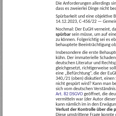
Die Anforderungen allerdings si
dass es zweierlei Dinge nicht be
Spürbarkeit und eine objektive B
14.12.2023, C-456/22 —
Gemei
Nochmal: Der EuGH verneint, da
spürbar
sein müsse, um auf ein
zu können. Folgerichtig sei es eb
behauptete Beeinträchtigung obj
Insbesondere die erste Behauptu
kühn. Der immaterielle Schadens
deutschen Literatur und Rechts
gleichgesetzt, richtigerweise so
eine „Befürchtung“, die der EuGH
340,/21 (oben) diskutiert, eine
nicht gespürt wird? Kann man b
sich vom deutschen Verständnis,
Art. 82 DSGVO
geöffnet, die deu
vermitteln war (der Autor dieser
kann nämlich im in den Erwägu
Verlust der Kontrolle über di
Diese umstrittene Frage konnte