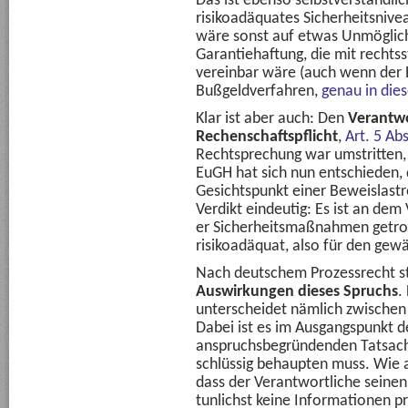
Das ist ebenso selbstverständlic
risikoadäquates Sicherheitsnivea
wäre sonst auf etwas Unmöglich
Garantiehaftung, die mit rechts
vereinbar wäre (auch wenn der E
Bußgeldverfahren,
genau in dies
Klar ist aber auch: Den
Verantwor
Rechenschaftspflicht
,
Art. 5 Ab
Rechtsprechung war umstritten, 
EuGH hat sich nun entschieden, 
Gesichtspunkt einer Beweislastr
Verdikt eindeutig: Es ist an dem
er Sicherheitsmaßnahmen getrof
risikoadäquat, also für den ge
Nach deutschem Prozessrecht ste
Auswirkungen dieses Spruchs
.
unterscheidet nämlich zwischen
Dabei ist es im Ausgangspunkt de
anspruchsbegründenden Tatsache
schlüssig behaupten muss. Wie 
dass der Verantwortliche seinen
tunlichst keine Informationen pr