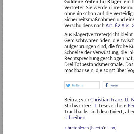
Goldene Zeiten für Kläger
, ein 
Vertreter. Sie werden ihre Bemü
ohnehin schon auf die Verteidig
Sicherheitsmaßnahmen und eine
Verschuldens nach
Art. 82 Abs.
Aus Kläger(vertreter)sicht bleibt
Gemischtwarenläden, die zwisc
aufgesprungen sind, die frohe 
Schneise der Verwüstung, die lai
Rechtsprechung geschlagen hat, 
Drei Tatbestandsmerkmale: Das s
machbar sein, die sonst über Vo
twittern
teilen
Beitrag von
Christian Franz, LL.
Stichwörter:
IT
. Lesezeichen:
Pe
Trackbacks sind deaktiviert, ab
schreiben
.
«
bretonieren [bʁeːtoˈniːʁən]