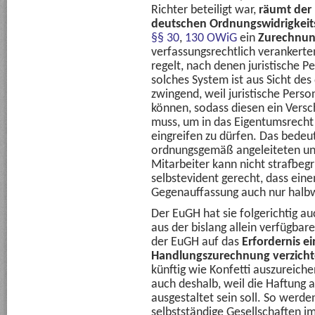
Richter beteiligt war,
räumt der 
deutschen Ordnungswidrigkeit
§§ 30
,
130 OWiG
ein
Zurechnun
verfassungsrechtlich verankert
regelt, nach denen juristische 
solches System ist aus Sicht de
zwingend, weil juristische Pers
können, sodass diesen ein Ver
muss, um in das Eigentumsrech
eingreifen zu dürfen. Das bedeu
ordnungsgemäß angeleiteten u
Mitarbeiter kann nicht strafbeg
selbstevident gerecht, dass ein
Gegenauffassung auch nur halbw
Der EuGH hat sie folgerichtig au
aus der bislang allein verfügbar
der EuGH auf das
Erfordernis e
Handlungszurechnung verzich
künftig wie Konfetti auszureich
auch deshalb, weil die Haftung 
ausgestaltet sein soll. So werde
selbstständige Gesellschaften 