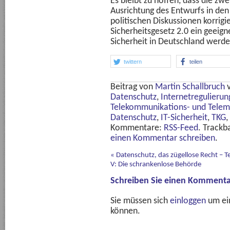
Es bleibt zu hoffen, dass die zwe
Ausrichtung des Entwurfs in d
politischen Diskussionen korrigi
Sicherheitsgesetz 2.0 ein geeign
Sicherheit in Deutschland werd
twittern
teilen
Beitrag von
Martin Schallbruch
Datenschutz
,
Internetregulierun
Telekommunikations- und Telem
Datenschutz
,
IT-Sicherheit
,
TKG
,
Kommentare:
RSS-Feed
. Trackb
einen Kommentar schreiben
.
«
Datenschutz, das zügellose Recht – Te
V: Die schrankenlose Behörde
Schreiben Sie einen Kommenta
Sie müssen sich
einloggen
um ei
können.