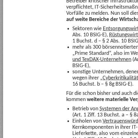
Betreiber kritischer Infrastruktu
verpflichtet, IT-Sicherheitsma
Vorfälle zu melden. Nun soll die
auf weite Bereiche der Wirtsch
Sektoren wie
Entsorgungswir
Abs. 10 BSIG-E),
Rüstungswirt
1 Buchst. d – § 2 Abs. 10 BSIG
mehr als 300 börsennotiert
„Prime Standard“, also im We
und TexDAX-Unternehmen
(Ar
BSIG-E),
sonstige Unternehmen, denen
wegen ihrer
„Cyberkritikalität
16 Buchst. b – § 8g BSIG-E).
Für die schon bisher und auch 
kommen
weitere materielle Ve
Betrieb von
Systemen der Ang
(Art. 1 Ziff. 13 Buchst. a – § 
Einholen von
Vertrauenswürd
Kernkomponenten in ihrer IT-
Lieferkette, also vom einzeln