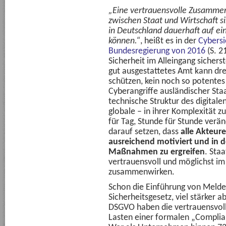
„Eine vertrauensvolle Zusammen
zwischen Staat und Wirtschaft s
in Deutschland dauerhaft auf e
können.“
, heißt es in der
Cybersi
Bundesregierung von 2016
(S. 2
Sicherheit im Alleingang sichers
gut ausgestattetes Amt kann dr
schützen, kein noch so potente
Cyberangriffe ausländischer St
technische Struktur des digitale
globale – in ihrer Komplexität 
für Tag, Stunde für Stunde verä
darauf setzen, dass
alle Akteure
ausreichend motiviert und in de
Maßnahmen zu ergreifen
. Sta
vertrauensvoll und möglichst i
zusammenwirken.
Schon die Einführung von Meldep
Sicherheitsgesetz, viel stärker 
DSGVO haben die vertrauensvol
Lasten einer formalen „Compli