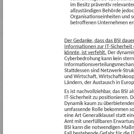
im Besitz präventiv relevante
allzuständigen Behörde jedoc
Organisationseinheiten und sc
betroffenen Unternehmen err
Der Gedanke, dass das BSI daue
Informationen zur IT-Sicherheit
könnte, ist verfehlt.
Der dynamisc
Cyberbedrohung kann kein ster
Informationsverteilungsmechan
Stattdessen sind Netzwerk-Struk
und Wirtschaft, Wirtschaftskoop
Ländern, der Austausch in Europ
Es ist nachvollziehbar, das BSI a
IT-Sicherheit zu positionieren.
Dynamik kaum zu überbietenden
umfassende Rolle bekommen sol
eine Art Generalklausel statt ein
Amt mit unerfüllbaren Erwartun
BSI kann die notwendigen Maßn
Fall bestehende Gefahr für die 