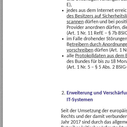
E),
jedes aus dem Internet errei
des Besitzers auf Sicherhei
scannen
dürfen und bei posi
Provider anordnen dürfen, d
(Art. 1 Nr. 11 RefE – § 7b BSIG
im Falle drohender Störungen 
B
etreibern durch Anordnun
vorschreiben
dürfen (Art. 1 Nr
alle
Protokolldaten aus dem 
des Bundes für bis zu 18 Mon
(Art. 1 Nr. 5 – § 5 Abs. 2 BSIG
Erweiterung und Verschärfun
IT-Systemen
Seit der Umsetzung der europäis
Rechts und der damit verbunde
Jahr 2017 sind durch das allgeme