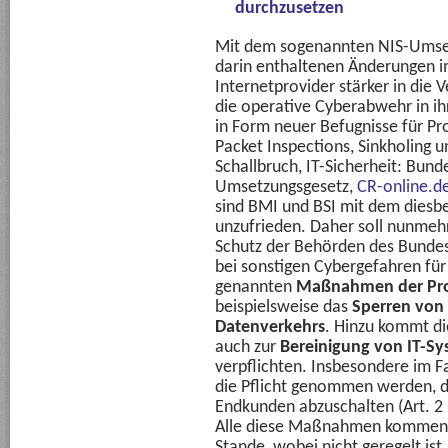
durchzusetzen
Mit dem sogenannten NIS-Umse
darin enthaltenen Änderungen 
Internetprovider stärker in di
die operative Cyberabwehr in ih
in Form neuer Befugnisse für P
Packet Inspections, Sinkholing u
Schallbruch, IT-Sicherheit: Bun
Umsetzungsgesetz,
CR-online.d
sind BMI und BSI mit dem diesb
unzufrieden. Daher soll nunmehr
Schutz der Behörden des Bundes,
bei sonstigen Cybergefahren für 
genannten
Maßnahmen der Pro
beispielsweise das
Sperren von 
Datenverkehrs
. Hinzu kommt di
auch zur
Bereinigung von IT-S
verpflichten. Insbesondere im Fa
die Pflicht genommen werden, d
Endkunden abzuschalten (Art. 2 
Alle diese Maßnahmen kommen n
Stande, wobei nicht geregelt ist