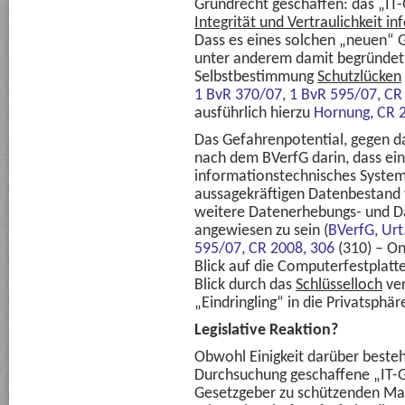
Grundrecht geschaffen: das „IT-
Integrität und Vertraulichkeit 
Dass es eines solchen „neuen“ G
unter anderem damit begründet,
Selbstbestimmung
Schutzlücken
1 BvR 370/07, 1 BvR 595/07,
CR
ausführlich hierzu
Hornung,
CR 
Das Gefahrenpotential, gegen da
nach dem BVerfG darin, dass ein 
informationstechnisches System
aussagekräftigen Datenbestand 
weitere Datenerhebungs- und 
angewiesen zu sein (
BVerfG, Urt
595/07,
CR 2008, 306
(310) – On
Blick auf die Computerfestplatt
Blick durch das
Schlüsselloch
ver
„Eindringling“ in die Privatsphär
Legislative Reaktion?
Obwohl Einigkeit darüber besteht
Durchsuchung geschaffene „IT-G
Gesetzgeber zu schützenden M