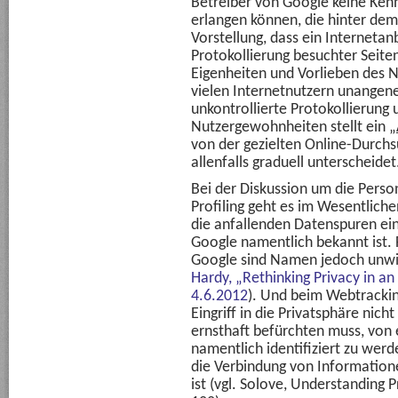
Betreiber von Google keine Kenn
erlangen können, die hinter dem
Vorstellung, dass ein Internetan
Protokollierung besuchter Seiten
Eigenheiten und Vorlieben des Nu
vielen Internetnutzern unangen
unkontrollierte Protokollierung
Nutzergewohnheiten stellt ein
„
von der gezielten Online-Durch
allenfalls graduell unterscheidet
Bei der Diskussion um die Pers
Profiling geht es im Wesentlich
die anfallenden Datenspuren ei
Google namentlich bekannt ist.
Google sind Namen jedoch unwic
Hardy, „Rethinking Privacy in an
4.6.2012
). Und beim Webtracking
Eingriff in die Privatsphäre nich
ernsthaft befürchten muss, von
namentlich identifiziert zu werd
die Verbindung von Information
ist (vgl. Solove, Understanding