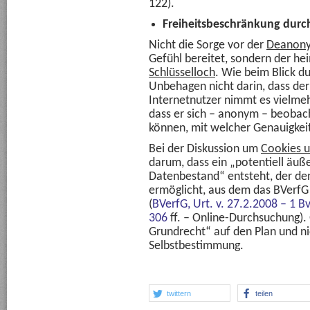
122).
Freiheitsbeschränkung dur
Nicht die Sorge vor der
Deanony
Gefühl bereitet, sondern der he
Schlüsselloch
. Wie beim Blick du
Unbehagen nicht darin, dass der 
Internetnutzer nimmt es vielmeh
dass er sich – anonym – beobac
können, mit welcher Genauigkeit
Bei der Diskussion um
Cookies u
darum, dass ein „potentiell äuß
Datenbestand“ entsteht, der den 
ermöglicht, aus dem das BVerfG 
(
BVerfG, Urt. v. 27.2.2008 – 1 
306
ff. – Online-Durchsuchung). 
Grundrecht“ auf den Plan und ni
Selbstbestimmung.
twittern
teilen