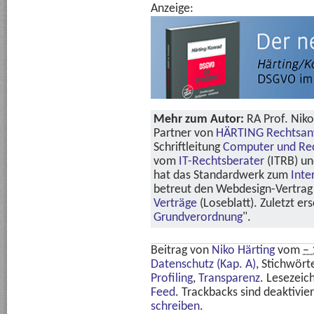
Anzeige:
Mehr zum Autor:
RA Prof. Niko
Partner von
HÄRTING Rechtsan
Schriftleitung
Computer und Re
vom
IT-Rechtsberater
(ITRB) u
hat das Standardwerk zum
Inte
betreut den Webdesign-Vertrag 
Verträge
(Loseblatt). Zuletzt er
Grundverordnung
".
Beitrag von
Niko Härting
vom
– 
Datenschutz (Kap. A)
, Stichwört
Profiling
,
Transparenz
. Lesezeic
Feed
. Trackbacks sind deaktivie
schreiben
.