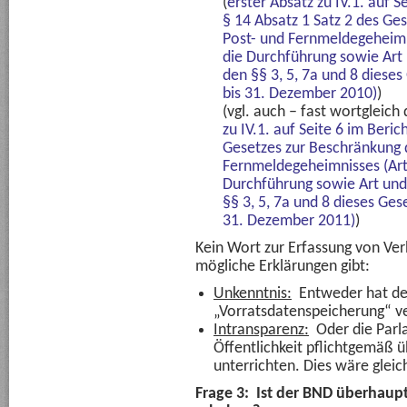
(
erster Absatz zu IV.1. auf 
§ 14 Absatz 1 Satz 2 des Ge
Post- und Fernmeldegeheimni
die Durchführung sowie A
den §§ 3, 5, 7a und 8 dieses
bis 31. Dezember 2010)
)
(vgl. auch – fast wortgleich
zu IV.1. auf Seite 6 im Beri
Gesetzes zur Beschränkung d
Fernmeldegeheimnisses (Arti
Durchführung sowie Art u
§§ 3, 5, 7a und 8 dieses Ges
31. Dezember 2011)
)
Kein Wort zur Erfassung von Ver
mögliche Erklärungen gibt:
Unkenntnis:
Entweder hat de
„Vorratsdatenspeicherung“ v
Intransparenz:
Oder die Parl
Öffentlichkeit pflichtgemäß 
unterrichten. Dies wäre gleich
Frage 3: Ist der BND überhaup