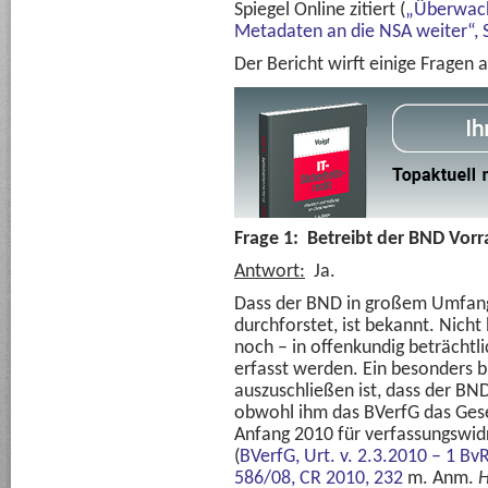
Spiegel Online zitiert (
„Überwach
Metadaten an die NSA weiter“, S
Der Bericht wirft einige Fragen a
Frage 1: Betreibt der BND Vor
Antwort:
Ja.
Dass der BND in großem Umfang
durchforstet, ist bekannt. Nicht 
noch – in offenkundig beträcht
erfasst werden. Ein besonders b
auszuschließen ist, dass der BN
obwohl ihm das BVerfG das Gese
Anfang 2010 für verfassungswidr
(
BVerfG, Urt. v. 2.3.2010 – 1 Bv
586/08,
CR 2010, 232
m. Anm.