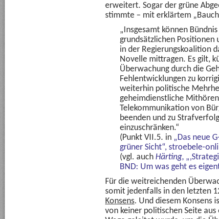
erweitert. Sogar der grüne Abg
stimmte – mit erklärtem „Bauchg
„Insgesamt können Bündnis 
grundsätzlichen Positionen 
in der Regierungskoalition 
Novelle mittragen. Es gilt,
Überwachung durch die Geh
Fehlentwicklungen zu korri
weiterhin politische Mehrh
geheimdienstliche Mithören
Telekommunikation von Bürg
beenden und zu Strafverfol
einzuschränken.“
(Punkt VII.5. in
„Das neue G
grüner Sicht“, stroebele-onl
(vgl. auch
Härting
, „‚Strate
BND: Um was geht es eigent
Für die weitreichenden Überwa
somit jedenfalls in den letzten 
Konsens
. Und diesem Konsens is
von keiner politischen Seite aus 