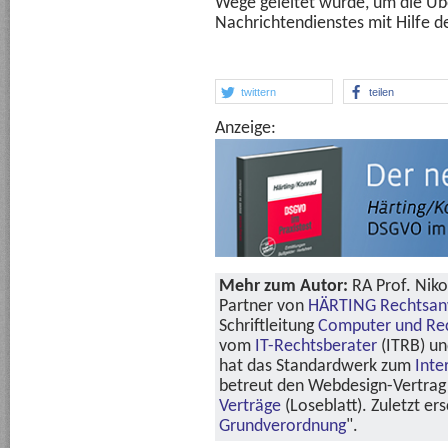
Wege geleitet wurde, um die Ü
Nachrichtendienstes mit Hilfe 
twittern
teilen
Anzeige:
Mehr zum Autor:
RA Prof. Niko
Partner von
HÄRTING Rechtsan
Schriftleitung
Computer und Re
vom
IT-Rechtsberater
(ITRB) u
hat das Standardwerk zum
Inte
betreut den Webdesign-Vertrag 
Verträge
(Loseblatt). Zuletzt er
Grundverordnung
".