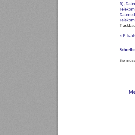
B)
,
Date
Telekom
Datensc
Telekom
Trackbac
«
Pflich
Schreib
Sie müs
Me