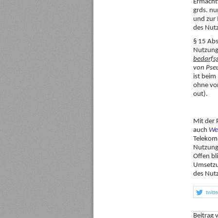
Ermächti
grds. nu
und zur 
des Nut
§ 15 Abs
Nutzung
bedarfs
von Pseu
ist beim
ohne vor
out).
Mit der 
auch
We
Telekom
Nutzungs
Offen bl
Umsetzun
des Nutz
twitt
Beitrag