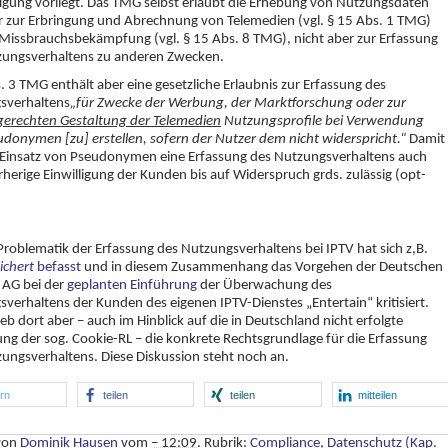
gung vorliegt. Das TMG selbst erlaubt die Erhebung von Nutzungsdaten
r zur Erbringung und Abrechnung von Telemedien (vgl. § 15 Abs. 1 TMG)
Missbrauchsbekämpfung (vgl. § 15 Abs. 8 TMG), nicht aber zur Erfassung
zungsverhaltens zu anderen Zwecken.
. 3 TMG enthält aber eine gesetzliche Erlaubnis zur Erfassung des
sverhaltens
„für Zwecke der Werbung, der Marktforschung oder zur
gerechten Gestaltung der Telemedien
Nutzungsprofile bei Verwendung
donymen [zu] erstellen, sofern der Nutzer dem nicht widerspricht.“
Damit
 Einsatz von Pseudonymen eine Erfassung des Nutzungsverhaltens auch
herige Einwilligung der Kunden bis auf Widerspruch grds. zulässig (opt-
Problematik der Erfassung des Nutzungsverhaltens bei IPTV hat sich z,B.
ichert
befasst
und in diesem Zusammenhang das Vorgehen der Deutschen
 AG bei der
geplanten Einführung
der Überwachung des
verhaltens der Kunden des eigenen IPTV-Dienstes „Entertain“ kritisiert.
ieb dort aber – auch im Hinblick auf die in Deutschland nicht erfolgte
g der sog. Cookie-RL – die konkrete Rechtsgrundlage für die Erfassung
ungsverhaltens. Diese Diskussion steht noch an.
ern
teilen
teilen
mitteilen
 von
Dominik Hausen
vom
– 12:09
. Rubrik:
Compliance, Datenschutz (Kap.