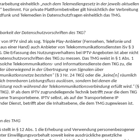
arbeitung einheitlich „
nach dem Telemediengesetz in der jeweils aktuellen
“ bestimmt. Für private Plattformbetreiber gilt hinsichtlich der Verbreitung
funk und Telemedien in Datenschutzfragen einheitlich das TMG.
arkeit der Datenschutzvorschriften des TKG?
 von IPTV sind als sog. Tripple Play-Anbieter (Fernsehen, Telefonie und
 aus einer Hand) auch Anbieter von Telekommunikationsdiensten iSv § 3
G. Die Erfassung des Nutzungsverhaltens bei IPTV-Angeboten ist aber nicht
atenschutzvorschriften des TKG zu messen. Das TMG weist in § 1 Abs. 1
h solche Telekommunikations- und Informationsdienste dem TKG zu, die
der überwiegend in der Übertragung von Signalen über
munikationsnetze bestehen“
(§ 3 Nr. 24 TKG) oder die
„keine[n] räumlich
lich trennbaren Leistungsfluss auslösen, sondern bei denen die
eistung noch während der Telekommunikationsverbindung erfüllt wird.“
(§
 TKG). IP als dem IPTV zugrundeliegende Technik betrifft zwar die dem TKG
ene Transportebene. IPTV selbst, als auf der Transportebene IP
der Dienst, betrifft aber die Inhaltsebene, die dem TMG zugewiesen ist.
n des TMG
 stellt in § 12 Abs. 1 die Erhebung und Verwendung personenbezogener
ter Einwilligungsvorbehalt soweit keine ausdrückliche gesetzliche