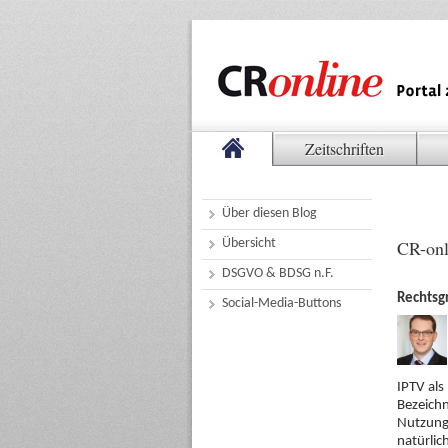
Zeitschriften
Über diesen Blog
Übersicht
CR-onl
DSGVO & BDSG n.F.
Rechtsg
Social-Media-Buttons
IPTV als
Bezeichn
Nutzung 
natürlic