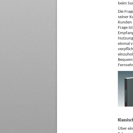
beim Sur
Die Frag
seiner K
Kunden a
Frage is
Empfang
Nutzungs
einmal v
verpflic
einzuhol
Bequeml
Fernseh
Klassis
Über ein