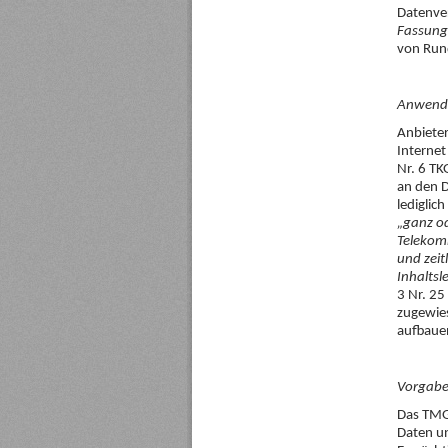
Datenver
Fassung
von Rund
Anwendb
Anbieter
Internet
Nr. 6 TK
an den D
lediglic
„ganz o
Telekom
und zeit
Inhaltsl
3 Nr. 25
zugewies
aufbauen
Vorgabe
Das TMG
Daten un