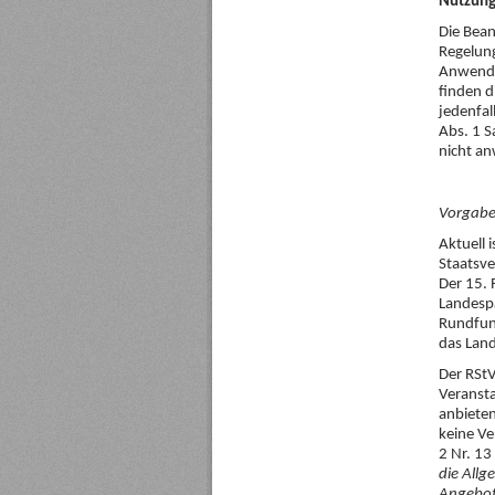
Nutzung
Die Bean
Regelung
Anwendu
finden 
jedenfal
Abs. 1 S
nicht a
Vorgabe
Aktuell 
Staatsve
Der 15.
Landespa
Rundfunk
das Land
Der RStV
Veransta
anbieten
keine Ve
2 Nr. 13
die Allg
Angebot