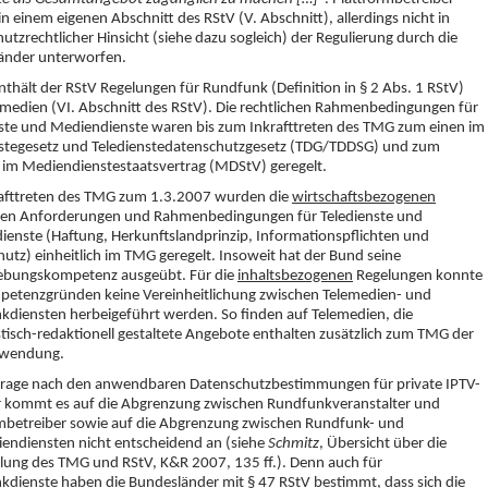
n einem eigenen Abschnitt des RStV (V. Abschnitt), allerdings nicht in
utzrechtlicher Hinsicht (siehe dazu sogleich) der Regulierung durch die
änder unterworfen.
nthält der RStV Regelungen für Rundfunk (Definition in § 2 Abs. 1 RStV)
medien (VI. Abschnitt des RStV). Die rechtlichen Rahmenbedingungen für
ste und Mediendienste waren bis zum Inkrafttreten des TMG zum einen im
nstegesetz und Teledienstedatenschutzgesetz (TDG/TDDSG) und zum
 im Mediendienstestaatsvertrag (MDStV) geregelt.
rafttreten des TMG zum 1.3.2007 wurden die
wirtschaftsbezogenen
chen Anforderungen und Rahmenbedingungen für Teledienste und
enste (Haftung, Herkunftslandprinzip, Informationspflichten und
utz) einheitlich im TMG geregelt. Insoweit hat der Bund seine
ebungskompetenz ausgeübt. Für die
inhaltsbezogenen
Regelungen konnte
petenzgründen keine Vereinheitlichung zwischen Telemedien- und
diensten herbeigeführt werden. So finden auf Telemedien, die
stisch-redaktionell gestaltete Angebote enthalten zusätzlich zum TMG der
nwendung.
 Frage nach den anwendbaren Datenschutzbestimmungen für private IPTV-
r kommt es auf die Abgrenzung zwischen Rundfunkveranstalter und
rmbetreiber sowie auf die Abgrenzung zwischen Rundfunk- und
endiensten nicht entscheidend an (siehe
Schmitz
, Übersicht über die
lung des TMG und RStV, K&R 2007, 135 ff.). Denn auch für
dienste haben die Bundesländer mit § 47 RStV bestimmt, dass sich die