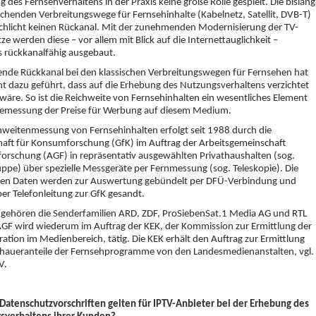
g des Fernsehverhaltens in der Praxis keine große Rolle gespielt. Die bislang
chenden Verbreitungswege für Fernsehinhalte (Kabelnetz, Satellit, DVB-T)
chlicht keinen Rückanal. Mit der zunehmenden Modernisierung der TV-
ze werden diese – vor allem mit Blick auf die Internettauglichkeit –
s rückkanalfähig ausgebaut.
ende Rückkanal bei den klassischen Verbreitungswegen für Fernsehen hat
ht dazu geführt, dass auf die Erhebung des Nutzungsverhaltens verzichtet
äre. So ist die Reichweite von Fernsehinhalten ein wesentliches Element
 Bemessung der Preise für Werbung auf diesem Medium.
hweitenmessung von Fernsehinhalten erfolgt seit 1988 durch die
haft für Konsumforschung (GfK) im Auftrag der Arbeitsgemeinschaft
orschung (AGF) in repräsentativ ausgewählten Privathaushalten (sog.
ppe) über spezielle Messgeräte per Fernmessung (sog. Teleskopie). Die
en Daten werden zur Auswertung gebündelt per DFÜ-Verbindung und
er Telefonleitung zur GfK gesandt.
 gehören die Senderfamilien ARD, ZDF, ProSiebenSat.1 Media AG und RTL
AGF wird wiederum im Auftrag der KEK, der Kommission zur Ermittlung der
ation im Medienbereich, tätig. Die KEK erhält den Auftrag zur Ermittlung
chaueranteile der Fernsehprogramme von den Landesmedienanstalten, vgl.
V.
Datenschutzvorschriften gelten für IPTV-Anbieter bei der Erhebung des