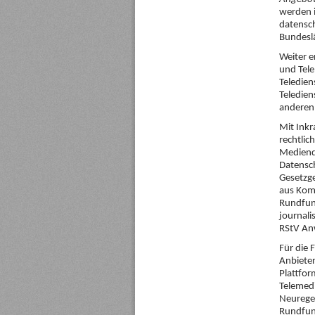
werden i
datensch
Bundesl
Weiter e
und Tele
Teledien
Teledie
anderen
Mit Ink
rechtli
Mediendi
Datensch
Gesetzg
aus Kom
Rundfunk
journali
RStV A
Für die
Anbiete
Plattfo
Telemedi
Neurege
Rundfunk