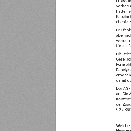
Erfassun
vorherrs
hatten s
Kabelnet
ebenfall
Der fehl
aber nic
worden w
für die
Die Reic
Gesellsc
Fernsehf
Panelgru
erhoben
damit üb
Der AGF
an. Die 
Konzentr
der Zus
§ 27 RSt
Welche 