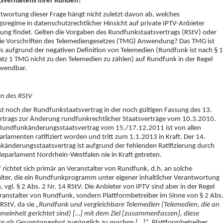
sverhaltens ihrer Kunden?
twortung dieser Frage hängt nicht zuletzt davon ab, welches
sregime in datenschutzrechtlicher Hinsicht auf private IPTV-Anbieter
ng findet. Gelten die Vorgaben des Rundfunkstaatsvertrags (RStV) oder
die Vorschriften des Telemediengesetzes (TMG) Anwendung? Das TMG ist
ls aufgrund der negativen Definition von Telemedien (Rundfunk ist nach § 1
atz 1 TMG nicht zu den Telemedien zu zählen) auf Rundfunk in der Regel
nwendbar.
n des RStV
ist noch der Rundfunkstaatsvertrag in der noch gültigen Fassung des 13.
rtrags zur Änderung rundfunkrechtlicher Staatsverträge vom 10.3.2010.
 Rundfunkänderungsstaatsvertrag vom 15./17.12.2011 ist von allen
rlamenten ratifiziert worden und tritt zum 1.1.2013 in Kraft. Der 14.
änderungsstaatsvertrag ist aufgrund der fehlenden Ratifizierung durch
eparlament Nordrhein-Westfalen nie in Kraft getreten.
 richtet sich primär an Veranstalter von Rundfunk, d.h. an solche
lter, die ein Rundfunkprogramm unter eigener inhaltlicher Verantwortung
, vgl. § 2 Abs. 2 Nr. 14 RStV. Die Anbieter von IPTV sind aber in der Regel
ranstalter von Rundfunk, sondern Plattformbetreiber im Sinne von § 2 Abs
 RStV, da sie
„Rundfunk und vergleichbare Telemedien (Telemedien, die an
emeinheit gerichtet sind) […] mit dem Ziel [zusammenfassen], diese
e als Gesamtangebot zugänglich zu machen […]“
. Plattformbetreiber