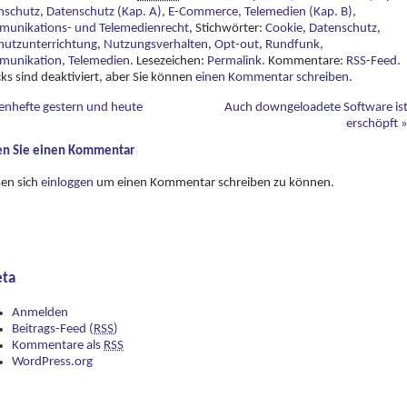
nschutz
,
Datenschutz (Kap. A)
,
E-Commerce, Telemedien (Kap. B)
,
munikations- und Telemedienrecht
, Stichwörter:
Cookie
,
Datenschutz
,
hutzunterrichtung
,
Nutzungsverhalten
,
Opt-out
,
Rundfunk
,
munikation
,
Telemedien
. Lesezeichen:
Permalink
. Kommentare:
RSS-Feed
.
ks sind deaktiviert, aber Sie können
einen Kommentar schreiben
.
tenhefte gestern und heute
Auch downgeloadete Software is
erschöpft
en Sie einen Kommentar
sen sich
einloggen
um einen Kommentar schreiben zu können.
ta
Anmelden
Beitrags-Feed (
RSS
)
Kommentare als
RSS
WordPress.org