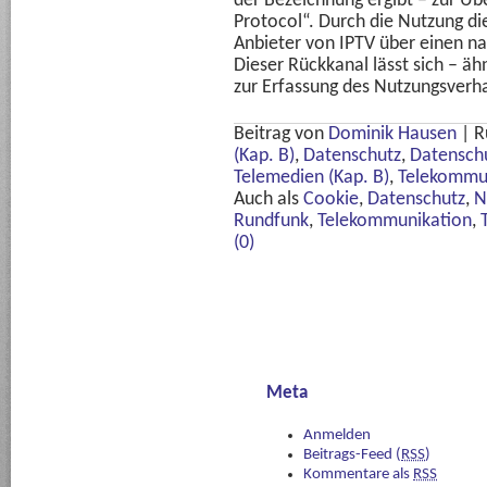
der Bezeichnung ergibt – zur Üb
Protocol“. Durch die Nutzung d
Anbieter von IPTV über einen na
Dieser Rückkanal lässt sich – äh
zur Erfassung des Nutzungsverha
Beitrag von
Dominik Hausen
|
R
(Kap. B)
,
Datenschutz
,
Datenschu
Telemedien (Kap. B)
,
Telekommun
Auch als
Cookie
,
Datenschutz
,
N
Rundfunk
,
Telekommunikation
,
(0)
Meta
Anmelden
Beitrags-Feed (
RSS
)
Kommentare als
RSS