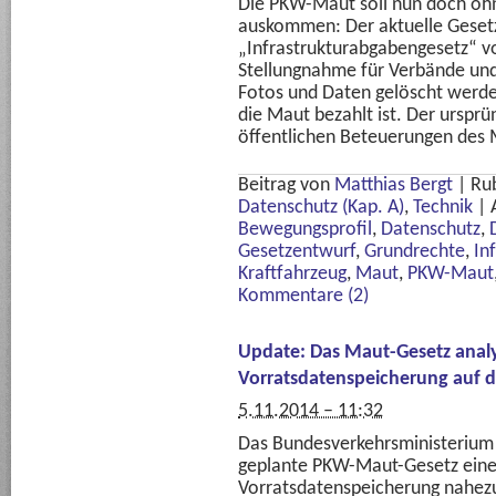
Die PKW-Maut soll nun doch oh
auskommen: Der aktuelle Geset
„Infrastrukturabgabengesetz“ v
Stellungnahme für Verbände und 
Fotos und Daten gelöscht werden
die Maut bezahlt ist. Der urspr
öffentlichen Beteuerungen des M
Beitrag von
Matthias Bergt
|
Ru
Datenschutz (Kap. A)
,
Technik
|
Bewegungsprofil
,
Datenschutz
,
Gesetzentwurf
,
Grundrechte
,
In
Kraftfahrzeug
,
Maut
,
PKW-Maut
Kommentare (2)
Update: Das Maut-Gesetz analys
Vorratsdatenspeicherung auf 
5.11.2014 – 11:32
Das Bundesverkehrsministerium r
geplante PKW-Maut-Gesetz eine
Vorratsdatenspeicherung nahez