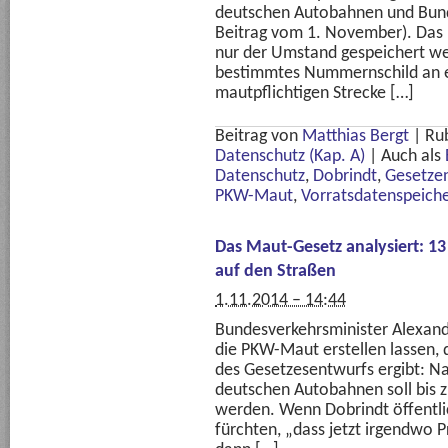
deutschen Autobahnen und Bunde
Beitrag vom 1. November). Das 
nur der Umstand gespeichert we
bestimmtes Nummernschild an e
mautpflichtigen Strecke […]
Beitrag von
Matthias Bergt
|
Ru
Datenschutz (Kap. A)
|
Auch als
Datenschutz
,
Dobrindt
,
Gesetze
PKW-Maut
,
Vorratsdatenspeich
Das Maut-Gesetz analysiert: 1
auf den Straßen
1.11.2014 – 14:44
Bundesverkehrsminister Alexand
die PKW-Maut erstellen lassen, d
des Gesetzesentwurfs ergibt: N
deutschen Autobahnen soll bis 
werden. Wenn Dobrindt öffentlic
fürchten, „dass jetzt irgendwo 