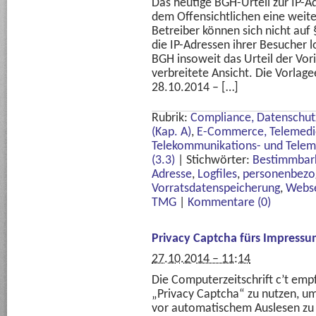
Das heutige BGH-Urteil zur IP-
dem Offensichtlichen eine wei
Betreiber können sich nicht auf
die IP-Adressen ihrer Besucher 
BGH insoweit das Urteil der Vori
verbreitete Ansicht. Die Vorlag
28.10.2014 – […]
Rubrik:
Compliance, Datenschutz
(Kap. A)
,
E-Commerce, Telemedie
Telekommunikations- und Telem
(3.3)
|
Stichwörter:
Bestimmbark
Adresse
,
Logfiles
,
personenbezo
Vorratsdatenspeicherung
,
Webse
TMG
|
Kommentare (0)
Privacy Captcha fürs Impressu
27.10.2014 – 11:14
Die Computerzeitschrift c’t empf
„Privacy Captcha“ zu nutzen, u
vor automatischem Auslesen zu 