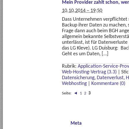
Mein Provider zahlt schon, we
10.10.2014 – 19:50
Dass Unternehmen verpflichtet s
Backup ihrer Daten zu machen, s
Frage dann auch beim BGH ange
allgemein bekannte Selbstverstä
unterlässt, ist für Datenverlust
das LG Kleve). LG Duisburg: Bac
Geht es um Daten, […]
Rubrik:
Application-Service-Prov
Web-Hosting-Vertrag (3.3)
|
Sti
Datensicherung
,
Datenverlust
,
H
Webhosting
|
Kommentare (0)
Seite:
◄
1
2
3
Meta