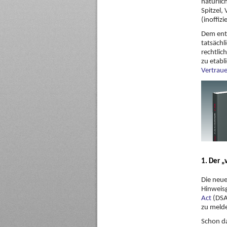
natürlic
Spitzel,
(inoffizi
Dem ent
tatsächl
rechtlic
zu etabl
Vertrau
1. Der „
Die neu
Hinweisg
Act
(DSA)
zu melde
Schon d