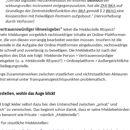
„Um der digitalen Hasskriminalität im Internet
dennoch
ein
wirkungsvolles Instrument entgegenzusetzen, hat die
ZMI
BKA
auf
Grundlage der Zentralstellenfunktion des
BKA
gemäß § 2
BKAG
eine
Kooperation mit freiwilligen Partnern aufgebaut.“ (Hervorhebung
durch Verfasser)
vertrauenswürdiger Hinweisgeber“
leitet die
Meldestelle REspect!
ehr Meldungen vorgeblich rechtswidriger Inhalte an Online-Plattformen
r, die von diesen vorrangig bearbeitet werden müssen. Insofern ist die
stelle in die Aufgabe der Online-Plattformen eingebunden, rechtswidrige
te schnell und zuverlässig zu beseitigen. Die Meldekette ist nach der
eption des DSA wie folgt: Meldende Person > Vertrauenswürdiger
eisgeber (u. a.
Meldestelle REspect!
) > Onlineplattform > Außergerichtliche
tbeilegungsstelle.
enge Zusammenwirken zwischen staatlichen und nichtstaatlichen Akteuren
chst einmal unter Transparenzgesichtspunkten problematisch.
stellen, wohin das Auge blickt
t trägt leider selbst dazu bei, den Unterschied zwischen „privat“ und
ich“ zu verwischen. Das beginnt schon damit, dass er seine Meldebehörden
 benennt wie Private – nämlich „Meldestelle“:
e für
staatliche
Meldestellen: