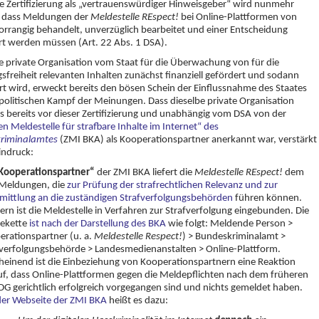
e Zertifizierung als „vertrauenswürdiger Hinweisgeber“ wird nunmehr
, dass Meldungen der
Meldestelle REspect!
bei Online-Plattformen von
orrangig behandelt, unverzüglich bearbeitet und einer Entscheidung
rt werden müssen (Art. 22 Abs. 1 DSA).
e private Organisation vom Staat für die Überwachung von für die
freiheit relevanten Inhalten zunächst finanziell gefördert und sodann
iert wird, erweckt bereits den bösen Schein der Einflussnahme des Staates
politischen Kampf der Meinungen. Dass dieselbe private Organisation
gs bereits vor dieser Zertifizierung und unabhängig vom DSA von der
en Meldestelle für strafbare Inhalte im Internet“ des
riminalamtes
(ZMI BKA) als Kooperationspartner anerkannt war, verstärkt
indruck:
Kooperationspartner“
der ZMI BKA liefert die
Meldestelle REspect!
dem
Meldungen, die
zur Prüfung der strafrechtlichen Relevanz und zur
mittlung an die zuständigen Strafverfolgungsbehörden
führen können.
ern ist die Meldestelle in Verfahren zur Strafverfolgung eingebunden. Die
ekette
ist nach der Darstellung des BKA
wie folgt: Meldende Person >
erationspartner (u. a.
Meldestelle Respect!
) > Bundeskriminalamt >
fverfolgungsbehörde > Landesmedienanstalten > Online-Plattform.
heinend ist die Einbeziehung von Kooperationspartnern eine Reaktion
uf, dass Online-Plattformen gegen die Meldepflichten nach dem früheren
G gerichtlich erfolgreich vorgegangen sind und nichts gemeldet haben.
der Webseite der ZMI BKA
heißt es dazu: