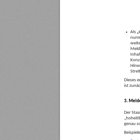
Als
„
nunm
weite
Melde
Inhal
Konz
Hinw
Strei
Dieses 
ist zunä
3. Melde
Der Staa
„hoheitl
genau so
Beispiel