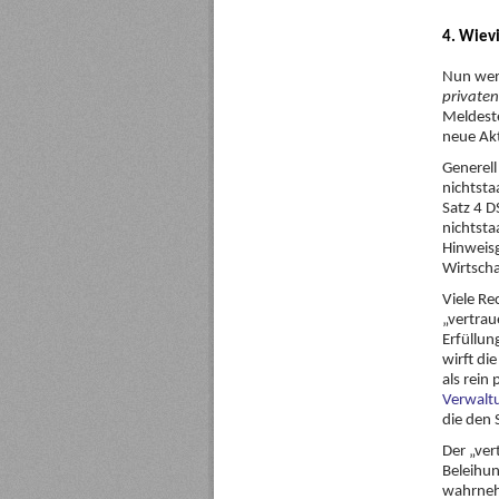
4. Wiev
Nun werd
privaten
Meldeste
neue Akt
Generell
nichtsta
Satz 4 D
nichtsta
Hinweis
Wirtscha
Viele R
„vertrau
Erfüllun
wirft di
als rein
Verwalt
die den 
Der „ve
Beleihun
wahrneh