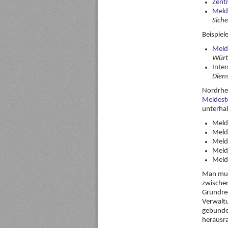
Zentr
Meld
Sich
Beispiel
Melde
Würt
Inte
Diens
Nordrhe
Meldest
unterhal
Meld
Melde
Meld
Meld
Melde
Man muss
zwischen
Grundrec
Verwaltu
gebunde
herausr