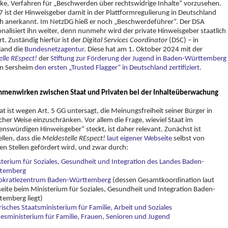
e, Verfahren für „Beschwerden über rechtswidrige Inhalte“ vorzusehen.
7 ist der Hinweisgeber damit in der Plattformregulierung in Deutschland
ch anerkannt. Im NetzDG hieß er noch „Beschwerdeführer“. Der DSA
ionalisiert ihn weiter, denn nunmehr wird der private Hinweisgeber staatlich
ert. Zuständig hierfür ist der
Digital Services Coordinator
(DSC) – in
land die
Bundesnetzagentur
. Diese hat am 1. Oktober 2024 mit der
lle REspect!
der
Stiftung zur Förderung der Jugend in Baden-Württemberg
 in Sersheim
den ersten „Trusted Flagger“ in Deutschland zertifiziert
.
mmenwirken zwischen Staat und Privaten bei der Inhalteüberwachung
t ist wegen Art. 5 GG untersagt, die Meinungsfreiheit seiner Bürger in
cher Weise einzuschränken. Vor allem die Frage, wieviel Staat im
enswürdigen Hinweisgeber“ steckt, ist daher relevant. Zunächst ist
ellen, dass die
Meldestelle REspect!
laut eigener Webseite
selbst von
hen Stellen gefördert wird, und zwar durch:
terium für Soziales, Gesundheit und Integration des Landes Baden-
temberg
kratiezentrum Baden-Württemberg
(dessen Gesamtkoordination laut
eite beim Ministerium für Soziales, Gesundheit und Integration Baden-
temberg liegt)
isches Staatsministerium für Familie, Arbeit und Soziales
esministerium für Familie, Frauen, Senioren und Jugend