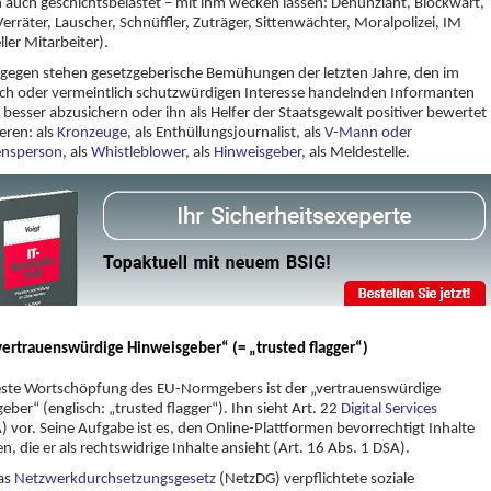
h auch geschichtsbelastet – mit ihm wecken lassen: Denunziant, Blockwart,
 Verräter, Lauscher, Schnüffler, Zuträger, Sittenwächter, Moralpolizei, IM
eller Mitarbeiter).
gegen stehen gesetzgeberische Bemühungen der letzten Jahre, den im
ich oder vermeintlich schutzwürdigen Interesse handelnden Informanten
h besser abzusichern oder ihn als Helfer der Staatsgewalt positiver bewertet
ieren: als
Kronzeuge
, als Enthüllungsjournalist, als
V-Mann oder
ensperson
, als
Whistleblower
, als
Hinweisgeber
, als Meldestelle.
vertrauenswürdige Hinweisgeber“ (= „trusted flagger“)
este Wortschöpfung des EU-Normgebers ist der „vertrauenswürdige
eber“ (englisch: „trusted flagger“). Ihn sieht Art. 22
Digital Services
 vor. Seine Aufgabe ist es, den Online-Plattformen bevorrechtigt Inhalte
n, die er als rechtswidrige Inhalte ansieht (Art. 16 Abs. 1 DSA).
as
Netzwerkdurchsetzungsgesetz
(NetzDG) verpflichtete soziale