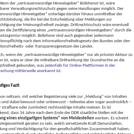
Wenn der „vertrauenswürdige Hinweisgeber“
Beliehener
ist, wäre
barer Verwaltungsrechtsschutz gegen seine Handlungen möglich. Der
enswürdige Hinweisgeber“ unterläge darüber hinaus unmittelbar der
htsbindung, die ihn bei der Entscheidung über Meldungen zur
chtigung der Meinungsfreiheit zwänge. Drittrechtsschutz wäre eventuell
en die Zertifizierung eines „vertrauenswürdigen Hinweisgebers“ durch die
etzagentur
möglich.
Beliehene
sind auch gegenüber jedermann
ionspflichtig nach dem Informationsfreiheitsgesetz des Bundes oder den
ionsfreiheits- oder Transparenzgesetzen der Länder.
ch, wenn der „vertrauenswürdige Hinweisgeber“ nur als
privater
Akteur zu
en ist, wäre er über die mittelbare Drittwirkung der Grundrechte an die
sfreiheit gebunden,
was jedenfalls für Online-Plattformen in der
echung mittlerweile anerkannt ist
.
ufiges Fazit
chon seltsam, mit welcher Begeisterung viele zur „Meldung“ von Inhalten
 und dabei bewusst oder unbewusst – teilweise aber sogar ausdrücklich –
r strafbare oder zumindest rechtswidrige Inhalte meinen. Es ist
kend, dass 34 Jahre nach dem Ende der DDR staatliche Stellen mit der
tung eines einzigartigen Systems“ von Meldestellen
werben. Es scheint
n Vergessenheit geraten zu sein, welch zersetzende Kraft Denunziation,
lung und Verdächtigung für den gesellschaftlichen Zusammenhalt haben,