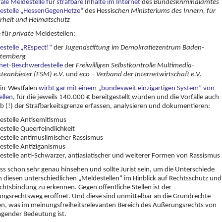
ale Meldestelle für strafbare Inhalte im Internet
des
Bundeskriminalamtes
estelle „HessenGegenHetze“
des Hessis
chen Ministeriums des Innern, für
erheit und Heimatschutz
e für
private
Meldestellen:
stelle „REspect!“
der
Jugendstiftung im Demokratiezentrum Baden-
temberg
rnet-Beschwerdestelle
der
Freiwilligen Selbstkontrolle Multimedia-
teanbieter (FSM) e.V.
und
eco – Verband der Internetwirtschaft e.V.
in-Westfalen
wirbt gar mit einem „bundesweit einzigartigen System“ von
ellen
, für die jeweils 140.000 € bereitgestellt würden und die Vorfälle auch
b (!) der Strafbarkeitsgrenze erfassen, analysieren und dokumentieren:
estelle Antisemitismus
stelle Queerfeindlichkeit
estelle antimuslimischer Rassismus
estelle Antiziganismus
stelle anti-Schwarzer, antiasiatischer und weiterer Formen von Rassismus
 schon sehr genau hinsehen und sollte Jurist sein, um die Unterschiede
 diesen unterschiedlichen „Meldestellen“ im Hinblick auf Rechtsschutz und
htsbindung zu erkennen. Gegen öffentliche Stellen ist der
ngsrechtsweg eröffnet. Und diese sind unmittelbar an die Grundrechte
n, was im meinungsfreiheitsrelevanten Bereich des Äußerungsrechts von
agender Bedeutung ist.