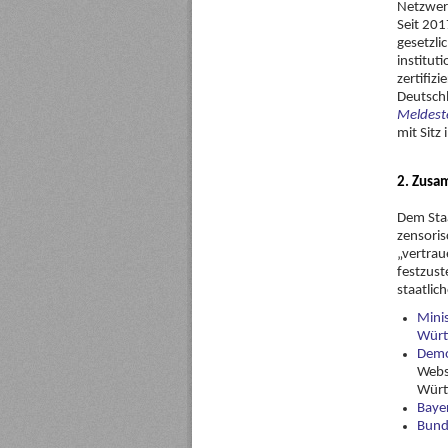
Netzwerk
Seit 201
gesetzli
institut
zertifizi
Deutsch
Meldeste
mit Sitz
2. Zusa
Dem Staa
zensoris
„vertrau
festzust
staatlic
Minis
Würt
Demo
Webs
Würt
Bayer
Bund