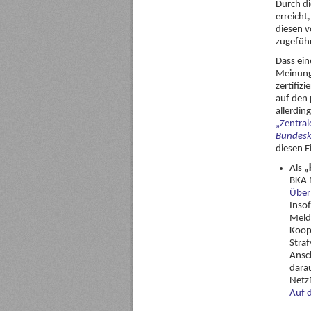
Durch di
erreicht
diesen v
zugefüh
Dass ein
Meinungs
zertifiz
auf den 
allerdin
„Zentral
Bundesk
diesen E
Als
„
BKA 
Über
Insof
Meld
Koop
Stra
Ansc
dara
NetzD
Auf 