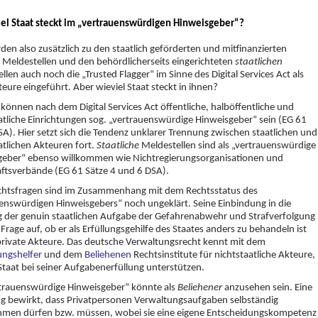
iel Staat steckt im „vertrauenswürdigen Hinweisgeber“?
en also zusätzlich zu den staatlich geförderten und mitfinanzierten
Meldestellen und den behördlicherseits eingerichteten
staatlichen
llen auch noch die „Trusted Flagger“ im Sinne des Digital Services Act als
eure eingeführt. Aber wieviel Staat steckt in ihnen?
 können nach dem Digital Services Act öffentliche, halböffentliche und
atliche Einrichtungen sog. „vertrauenswürdige Hinweisgeber“ sein (EG 61
SA). Hier setzt sich die Tendenz unklarer Trennung zwischen staatlichen und
atlichen Akteuren fort.
Staatliche
Meldestellen sind als „vertrauenswürdige
geber“ ebenso willkommen wie Nichtregierungsorganisationen und
ftsverbände (EG 61 Sätze 4 und 6 DSA).
echtsfragen sind im Zusammenhang mit dem Rechtsstatus des
enswürdigen Hinweisgebers“ noch ungeklärt. Seine Einbindung in die
g der genuin staatlichen Aufgabe der Gefahrenabwehr und Strafverfolgung
e Frage auf, ob er als Erfüllungsgehilfe des Staates anders zu behandeln ist
 private Akteure. Das deutsche Verwaltungsrecht kennt mit dem
ungshelfer
und dem
Beliehenen
Rechtsinstitute für nichtstaatliche Akteure,
Staat bei seiner Aufgabenerfüllung unterstützen.
rtrauenswürdige Hinweisgeber“ könnte als
Beliehener
anzusehen sein. Eine
g bewirkt, dass Privatpersonen Verwaltungsaufgaben selbständig
men dürfen bzw. müssen, wobei sie eine eigene Entscheidungskompetenz