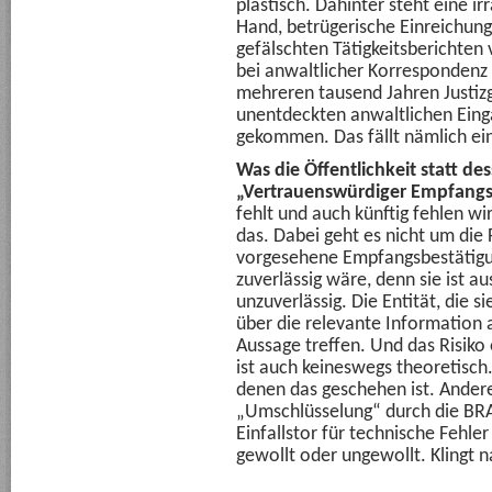
plastisch. Dahinter steht eine i
Hand, betrügerische Einreichun
gefälschten Tätigkeitsberichte
bei anwaltlicher Korrespondenz 
mehreren tausend Jahren Justizge
unentdeckten anwaltlichen Ein
gekommen. Das fällt nämlich ein
Was die Öffentlichkeit statt de
„Vertrauenswürdiger Empfang
fehlt und auch künftig fehlen w
das. Dabei geht es nicht um die 
vorgesehene Empfangsbestätigun
zuverlässig wäre, denn sie ist a
unzuverlässig. Die Entität, die s
über die relevante Information
Aussage treffen. Und das Risiko
ist auch keineswegs theoretisch. 
denen das geschehen ist. Anderer
„Umschlüsselung“ durch die BR
Einfallstor für technische Fehle
gewollt oder ungewollt. Klingt 