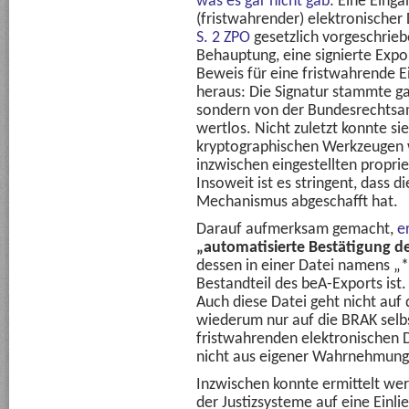
was es gar nicht gab
: Eine Eing
(fristwahrender) elektronischer
S. 2 ZPO
gesetzlich vorgeschrieb
Behauptung, eine signierte Expo
Beweis für eine fristwahrende Ei
heraus: Die Signatur stammte ga
sondern von der Bundesrechts
wertlos. Nicht zuletzt konnte si
kryptographischen Werkzeugen w
inzwischen eingestellten proprie
Insoweit ist es stringent, dass 
Mechanismus abgeschafft hat.
Darauf aufmerksam gemacht,
e
„automatisierte Bestätigung d
dessen in einer Datei namens „*
Bestandteil des beA-Exports ist
Auch diese Datei geht nicht auf 
wiederum nur auf die BRAK selb
fristwahrenden elektronischen 
nicht aus eigener Wahrnehmung 
Inzwischen konnte ermittelt wer
der Justizsysteme auf eine Einl