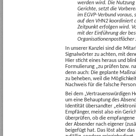
werden wird. Die Nutzung 
Gerichte, setzt die Vorber
im EGVP-Verbund voraus, s
auf den VHN2 koordiniert d
Zeitpunkt erfolgen wird. V
mit der Einführung der be
Organisationenpostfächer 
In unserer Kanzlei sind die Mita
Signalwörter zu achten, mit den
Hier sticht eines heraus und blin
Formulierung „zu prüfen bzw. na
denn auch: Die geplante Maßna
zu beheben, weil die Möglichkei
Nachweis für die falsche Person
Bei dem „Vertrauenswürdigen He
um eine Behauptung des Absender
Identität übersandter „elektro
Empfänger, meist also ein Gericht
überprüfen, ob die empfangene N
der Absender nach eigener (zusä
beigefügt hat. Das löst aber da