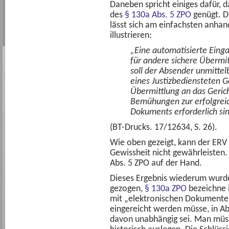
Daneben spricht einiges dafür, 
des
§ 130a Abs. 5 ZPO
genügt. D
lässt sich am einfachsten anha
illustrieren:
„Eine automatisierte Einga
für andere sichere Überm
soll der Absender unmittel
eines Justizbediensteten G
Übermittlung an das Gerich
Bemühungen zur erfolgrei
Dokuments erforderlich sin
(BT-Drucks. 17/12634, S. 26).
Wie oben gezeigt, kann der ERV
Gewissheit nicht gewährleisten.
Abs. 5 ZPO auf der Hand.
Dieses Ergebnis wiederum wurde
gezogen,
§ 130a ZPO
bezeichne i
mit „elektronischen Dokumenten
eingereicht werden müsse, in Ab
davon unabhängig sei. Man müss