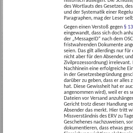
historisch auslegen. Die Schlüssi
des Wortlauts des Gesetzes, d
und der Systematik einer Regelu
Paragraphen, mag der Leser selb
Gegen einen Verstoß gegen
§ 13
eingewandt, dass sich doch anha
der „MessageID“ nach dem OSCI-
fristwahrenden Dokumente ang
seien. Das gilt allerdings nur f
nicht aber für den Absender, und
Zivilprozessordnung) irrelevant. 
Nachhinein eine erfolgreiche Ei
in der Gesetzesbegründung gesc
darüber zu geben, dass er alles 
hat. Diese Gewissheit hat er auc
angenommen wird), weil er es se
Dateien vor Versand anzuhänge
Gericht trotz dieser Handlung v
Absender das merkt. Hier tritt 
Missverständnis des ERV zu Tage
Geschehenes nachzuweisen, sond
dokumentieren, dass etwas ges