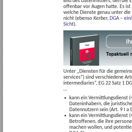
Bild des Datenmittlers, den die
offenbar vor Augen hatte. Es is
welche Dienste genau unter die 
nicht
(ebenso
Kerber,
DGA – ein
Sicht
).
Unter „Diensten für die gemein
services“) sind verschiedene Ar
intermediaries“, EG 22 Satz 1 DG
…
kann ein Vermittlungsdienst (
Dateninhabern, die juristisch
Datennutzern sein (Art. 9 I a
kann ein Vermittlungsdienst (
Betroffenen, die ihre perso
machen wollen, und potentiell