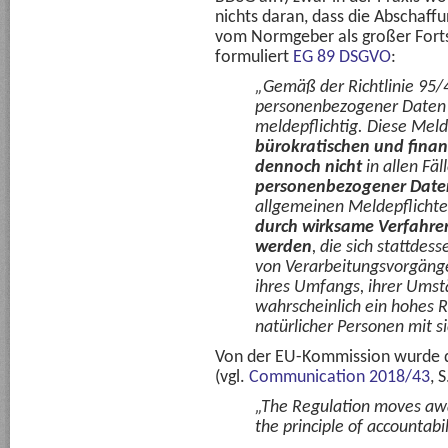
nichts daran, dass die Abschaff
vom Normgeber als großer Forts
formuliert
EG 89 DSGVO
:
„Gemäß der Richtlinie 95
personenbezogener Daten 
meldepflichtig. Diese Meld
bürokratischen und fina
dennoch nicht
in allen Fäl
personenbezogener Date
allgemeinen Meldepflichte
durch wirksame Verfahre
werden
, die sich stattdes
von Verarbeitungsvorgängen
ihres Umfangs, ihrer Umst
wahrscheinlich ein hohes R
natürlicher Personen mit s
Von der EU-Kommission wurde d
(vgl.
Communication 2018/43
, S
„The Regulation moves awa
the principle of accountabil