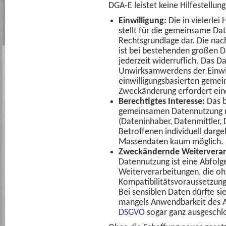
DGA-E leistet keine Hilfestellung
Einwilligung:
Die in vielerlei
stellt für die gemeinsame Da
Rechtsgrundlage dar. Die nach
ist bei bestehenden großen D
jederzeit widerruflich. Das 
Unwirksamwerdens der Einwil
einwilligungsbasierten geme
Zweckänderung erfordert eine
Berechtigtes Interesse:
Das b
gemeinsamen Datennutzung m
(Dateninhaber, Datenmittler
Betroffenen individuell dargel
Massendaten kaum möglich.
Zweckändernde Weiterverar
Datennutzung ist eine Abfol
Weiterverarbeitungen, die ohn
Kompatibilitätsvoraussetzun
Bei sensiblen Daten dürfte si
mangels Anwendbarkeit des A
DSGVO
sogar ganz ausgeschlo