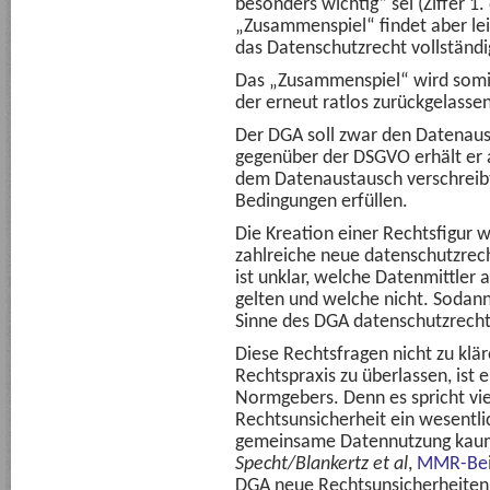
besonders wichtig“ sei (Ziffer 1
„Zusammenspiel“ findet aber leid
das Datenschutzrecht vollständi
Das „Zusammenspiel“ wird somi
der erneut ratlos zurückgelassen
Der DGA soll zwar den Datenaus
gegenüber der DSGVO erhält er a
dem Datenaustausch verschreibt,
Bedingungen erfüllen.
Die Kreation einer Rechtsfigur w
zahlreiche neue datenschutzrech
ist unklar, welche Datenmittler 
gelten und welche nicht. Sodann 
Sinne des DGA datenschutzrechtli
Diese Rechtsfragen nicht zu klä
Rechtspraxis zu überlassen, ist
Normgebers. Denn es spricht viel
Rechtsunsicherheit ein wesentlic
gemeinsame Datennutzung kaum 
Specht/Blankertz et al
,
MMR-Beil
DGA neue Rechtsunsicherheiten g