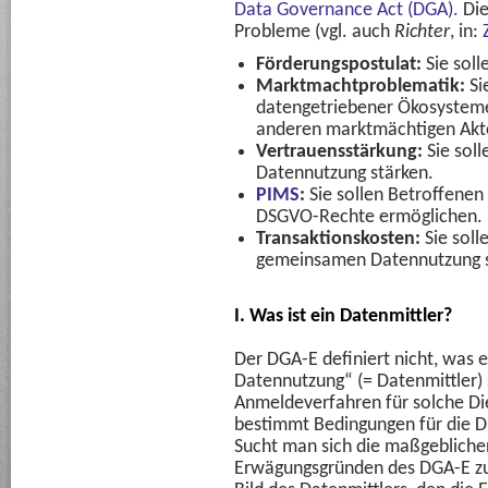
Data Governance Act (DGA).
Die
Probleme (vgl. auch
Richter
, in:
Förderungspostulat:
Sie soll
Marktmachtproblematik:
Si
datengetriebener Ökosysteme
anderen marktmächtigen Akte
Vertrauensstärkung:
Sie sol
Datennutzung stärken.
PIMS
:
Sie sollen Betroffenen 
DSGVO-Rechte ermöglichen.
Transaktionskosten:
Sie soll
gemeinsamen Datennutzung 
I. Was ist ein Datenmittler?
Der DGA-E definiert nicht, was 
Datennutzung“ (= Datenmittler) se
Anmeldeverfahren für solche Die
bestimmt Bedingungen für die Di
Sucht man sich die maßgeblichen
Erwägungsgründen des DGA-E zu