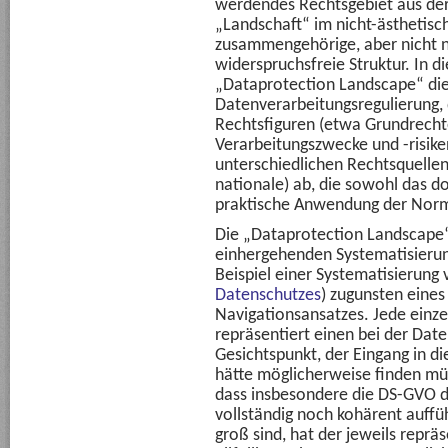
werdendes Rechtsgebiet aus der
„Landschaft“ im nicht-ästhetisc
zusammengehörige, aber nicht 
widerspruchsfreie Struktur. In d
„Dataprotection Landscape“ die 
Datenverarbeitungsregulierung, d
Rechtsfiguren (etwa Grundrechte
Verarbeitungszwecke und -risik
unterschiedlichen Rechtsquellen 
nationale) ab, die sowohl das d
praktische Anwendung der Nor
Die „Dataprotection Landscape“
einhergehenden Systematisierun
Beispiel einer Systematisierung 
Datenschutzes
) zugunsten eine
Navigationsansatzes. Jede einz
repräsentiert einen bei der Dat
Gesichtspunkt, der Eingang in d
hätte möglicherweise finden müs
dass insbesondere die DS-GVO 
vollständig noch kohärent auffü
groß sind, hat der jeweils reprä