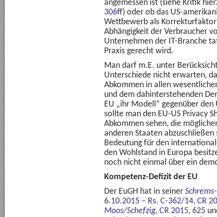
angemessen ist (siehe Kritik hie
306
ff) oder ob das US-amerikani
Wettbewerb als Korrekturfaktor 
Abhängigkeit der Verbraucher 
Unternehmen der IT-Branche ta
Praxis gerecht wird.
Man darf m.E. unter Berücksicht
Unterschiede nicht erwarten, da
Abkommen in allen wesentliche
und dem dahinterstehenden Den
EU „ihr Modell“ gegenüber den 
sollte man den EU-US Privacy Sh
Abkommen sehen, die möglicherw
anderen Staaten abzuschließen 
Bedeutung für den internationa
den Wohlstand in Europa besitze
noch nicht einmal über ein dem
Kompetenz-Defizit der EU
Der EuGH hat in seiner
Schrems
6.10.2015 – Rs. C-362/14,
CR 20
Moos/Schefzig
,
CR 2015, 625
un