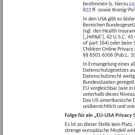
bestimmen (s. hierzu
Le
822
ff. sowie
Kranig/Pei
In den USA gibt es bish
Bereichen Bundesgesetz
(vgl. den Health Insuran
[„HIPAA“], 42 U.S.C. 45 
of part 164) oder beim 
Children Online Privacy
§§ 6501-6506 (Pub.L. 10
In Ermangelung eines a
Datenschutzgesetzes au
Datenschutzrecht weitg
Bundesstaaten geregelt,
EU vergleichbar (wie in 
unterhalb dieses Niveau
Das US-amerikanische Da
unübersichtlich und unei
Folge für ein „EU-USA Privacy 
Es ist an dieser Stelle kein Plat
strenge europäische Modell wirk