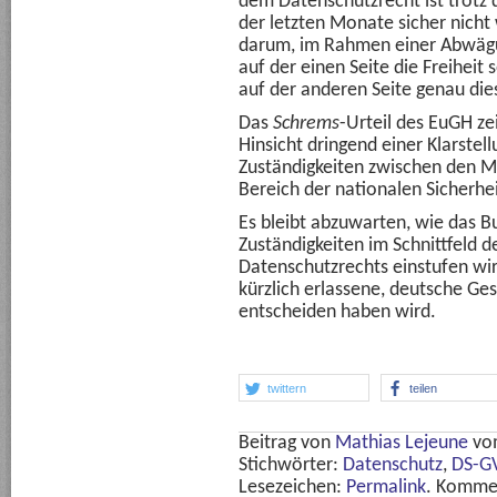
dem Datenschutzrecht ist trotz 
der letzten Monate sicher nicht
darum, im Rahmen einer Abwägun
auf der einen Seite die Freiheit
auf der anderen Seite genau dies
Das
Schrems
-Urteil des EuGH ze
Hinsicht dringend einer Klarstel
Zuständigkeiten zwischen den M
Bereich der nationalen Sicherhei
Es bleibt abzuwarten, wie das B
Zuständigkeiten im Schnittfeld d
Datenschutzrechts einstufen wir
kürzlich erlassene, deutsche Ge
entscheiden haben wird.
twittern
teilen
Beitrag von
Mathias Lejeune
v
Stichwörter:
Datenschutz
,
DS-G
Lesezeichen:
Permalink
. Komme