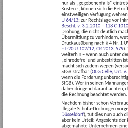
nur als „gegebenenfalls“ eintre
Kosten -, können sich die Betro
einstweiligen Verfügung wehren 
U 64/13
; zur Rechtslage vor In
Beschl. v. 3.2.2010 – 118 C 101
Drohung, die nicht deutlich mach
Übermittlung zu verhindern, wet
Druckausübung nach § 4 Nr. 1 
– I-20 U 102/12,
CR 2013, 579
).
weiterhin – wenn auch unter de
„einredefrei und unbestritten is
macht sich zudem wegen (versuc
StGB strafbar (
OLG Celle, Urt. v
wenn die Forderung unberechtigt
StGB). Wer in seinen Mahnungen
daher dringend darauf achten,
die Rechnung beachtet werden.
Nachdem bisher schon Verbrauch
illegale Schufa-Drohungen vorge
Düsseldorf
), tut dies nun auch d
aber kein Urteil: Angesichts der
abgemahnte Unternehmen eine 