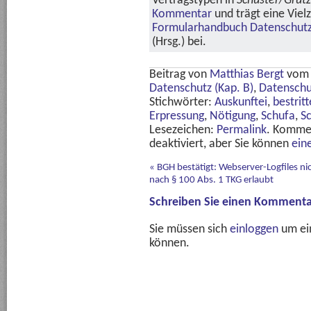
Vertragstypen in
Schuster/Grüt
Kommentar
und trägt eine Vie
Formularhandbuch Datenschutz
(Hrsg.) bei.
Beitrag von
Matthias Bergt
vo
Datenschutz (Kap. B)
,
Datenschu
Stichwörter:
Auskunftei
,
bestrit
Erpressung
,
Nötigung
,
Schufa
,
S
Lesezeichen:
Permalink
. Komme
deaktiviert, aber Sie können
ein
«
BGH bestätigt: Webserver-Logfiles ni
nach § 100 Abs. 1 TKG erlaubt
Schreiben Sie einen Kommenta
Sie müssen sich
einloggen
um ei
können.