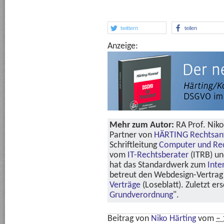
twittern
teilen
Anzeige:
Mehr zum Autor:
RA Prof. Niko
Partner von
HÄRTING Rechtsan
Schriftleitung
Computer und Re
vom
IT-Rechtsberater
(ITRB) u
hat das Standardwerk zum
Inte
betreut den Webdesign-Vertrag 
Verträge
(Loseblatt). Zuletzt er
Grundverordnung
".
Beitrag von
Niko Härting
vom
– 