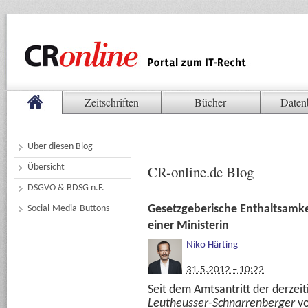
Zeitschriften
Bücher
Daten
Über diesen Blog
Übersicht
CR-online.de Blog
DSGVO & BDSG n.F.
Gesetzgeberische Enthaltsamke
Social-Media-Buttons
einer Ministerin
Niko Härting
31.5.2012 – 10:22
Seit dem Amtsantritt der derzeit
Leutheusser-Schnarrenberger
vo