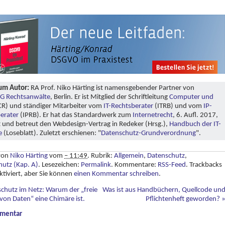
um Autor:
RA Prof. Niko Härting ist namensgebender Partner von
G Rechtsanwälte
, Berlin. Er ist Mitglied der Schriftleitung
Computer und
R) und ständiger Mitarbeiter vom
IT-Rechtsberater
(ITRB) und vom
IP-
erater
(IPRB). Er hat das Standardwerk zum
Internetrecht
, 6. Aufl. 2017,
t und betreut den Webdesign-Vertrag in Redeker (Hrsg.),
Handbuch der IT-
e
(Loseblatt). Zuletzt erschienen: "
Datenschutz-Grundverordnung
".
 von
Niko Härting
vom
– 11:49
. Rubrik:
Allgemein
,
Datenschutz
,
utz (Kap. A)
. Lesezeichen:
Permalink
. Kommentare:
RSS-Feed
. Trackbacks
ktiviert, aber Sie können
einen Kommentar schreiben
.
chutz im Netz: Warum der „freie
Was ist aus Handbüchern, Quellcode un
von Daten“ eine Chimäre ist.
Pflichtenheft geworden?
mentar