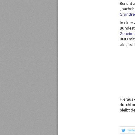
Bericht 
„nachric
Grundrec
In einer
Bundesta
Geheimd
BND mit 
als „Tref
Hieraus 
durchfor
bleibt d
twitt