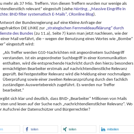
zu mehr als 37 Mio. Treffern. Von diesen Treffern wurden nur wenige als
htendienstlich relevant“ eingestuft (siehe
Härting
, „Massive Eingriffe in
hte: BND filter systematisch E-Mails“, CRonline Blog
).
 Antwort der Bundesregierung auf eine Kleine Anfrage der
gsfraktion DIE LINKE zur
„strategischen Fernmeldeaufklärung“ durch
ienste des Bundes
(zu 11.a), Seite 7) kann man jetzt nachlesen, wie der
einer Mail verfährt, die – wegen der Benutzung eines Wortes wie „Bombe“
fer“ eingestuft wird:
„Als Treffer werden G10-Nachrichten mit angeordnetem Suchbegriff
verstanden. Ist ein angeordneter Suchbegriff in einer Kommunikation
enthalten, wird die entsprechende Nachricht durch den hierzu besonders
ermächtigten Bearbeiter erstmals auf nachrichtendienstliche Relevanz
geprüft. Bei festgestellter Relevanz wird die Meldung einer nochmaligen
Überprüfung sowie einer zweiten Relevanzprüfung durch den fachlich
zuständigen Auswertebereich zugeführt. Es werden nur Treffer
bearbeitet.“
ergibt sich klar und deutlich, dass BND-„Bearbeiter“ Millionen von Mails
sten und lesen auf der Suche nach „nachrichtendienstlicher Relevanz“. Wo
er Aufschrei der Datenschützer und Bürgerrechtler?
ern
teilen
teilen
mitteilen