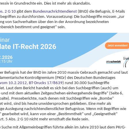
xzessiv in Grundrechte ein. Dies ist mehr als skandalös.
bs. 2 G 10
gibt dem
Bundesnachrichtendienst
(BND) die Befugnis, E-Mails
begriffen zu durchforsten. Voraussetzung: Die Suchbegriffe müssen „zur
ung von Sachverhalten über den in der Anordnung bezeichneten
bereich bestimmt und geeignet“ sein.
er Befugnis hat der BND im Jahre 2010 massiv Gebrauch gemacht und laut
lamentarische Kontrollgremium (PKGr) des Deutschen Bundestages
t vom 10.2.2012, BT-Drucks 17/8639
) rund 30.000 Suchbegriffe
t. Laut dem Bericht handelt es sich bei den Suchbegriffen (auch) um
 und mit dem aktuellen Zeitgeschehen einhergehende Begriffe“ (Seite 6,
palte). Presseberichte, nach denen mit Suchbegriffen wie „Bombe“
et wird, sind bis heute unwidersprochen geblieben. Eine mehr als
ge Auslegung nachrichtendienstlicher Befugnisse. Wenn mit Begriffen wie
gearbeitet wird, kann von einer „Bestimmtheit“ und „Geeignetheit“
t. 5 Abs. 2 G 10 nicht mehr ernsthaft die Rede sein.
 Suche mit Allgemeinbegriffen führte allein im Jahre 2010 laut dem PKrG-