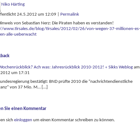
Niko Härting
ffentlicht 24.5.2012 um 12:09
|
Permalink
inweis von Sebastian Nerz: Die Piraten haben es verstanden!
://www.tirsales.de/blog/tirsales/2012/02/26/von-wegen-37-millionen-es
en-alle-ueberwacht
kback
Wochenrückblick? Ach was: Jahresrückblick 2010-2012! « Sikks Weblog
am
.2012 um 17:31
undesregierung bestätigt: BND prüfte 2010 die “nachrichtendienstliche
vanz” von 37 Mio. M… […]
en Sie einen Kommentar
sen sich
einloggen
um einen Kommentar schreiben zu können.