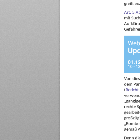
greift e
Art. 5 A
mit Such
Aufklär
Gefahren
Von dies
dem Par
(
Berich
verwende
„gängige
rechte S
gearbeit
großzügi
„Bombe“ 
gemäß Ar
Denn die