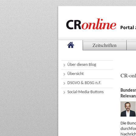
Zeitschriften
Über diesen Blog
Übersicht
CR-onl
DSGVO & BDSG n.F.
Bundesr
Social-Media-Buttons
Relevan
Die Bund
durchfor
Nachrich