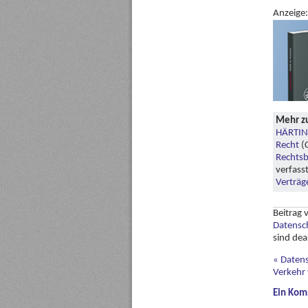
Anzeige:
Mehr z
HÄRTIN
Recht
(C
Rechtsb
verfass
Verträg
Beitrag
Datensch
sind dea
«
Datens
Verkehr 
Ein
Kom