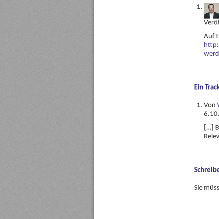
Verö
Auf H
http
werd
Ein
Trac
Von
6.10
[…] B
Rele
Schreib
Sie müs