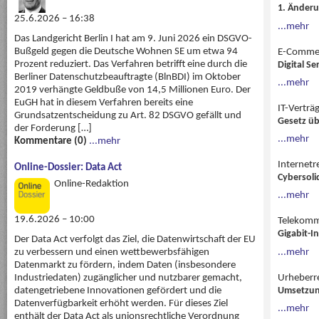
1. Änder
25.6.2026 – 16:38
...mehr
Das Landgericht Berlin I hat am 9. Juni 2026 ein DSGVO-
Bußgeld gegen die Deutsche Wohnen SE um etwa 94
E-Comme
Prozent reduziert. Das Verfahren betrifft eine durch die
Digital S
Berliner Datenschutzbeauftragte (BlnBDI) im Oktober
...mehr
2019 verhängte Geldbuße von 14,5 Millionen Euro. Der
EuGH hat in diesem Verfahren bereits eine
IT-Verträ
Grundsatzentscheidung zu Art. 82 DSGVO gefällt und
Gesetz übe
der Forderung […]
...mehr
Kommentare (0)
...mehr
Internetr
Online-Dossier: Data Act
Cybersoli
Online-Redaktion
...mehr
19.6.2026 – 10:00
Telekomm
Gigabit-I
Der Data Act verfolgt das Ziel, die Datenwirtschaft der EU
zu verbessern und einen wettbewerbsfähigen
...mehr
Datenmarkt zu fördern, indem Daten (insbesondere
Industriedaten) zugänglicher und nutzbarer gemacht,
Urheberre
datengetriebene Innovationen gefördert und die
Umsetzung
Datenverfügbarkeit erhöht werden. Für dieses Ziel
...mehr
enthält der Data Act als unionsrechtliche Verordnung