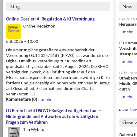
Blog
News
Online-Dossier: AI Regulation & KI-Verordnung
BAG v. 16.
Herausgab
Online-Redaktion
...mehr
6.8.2026 – 13:00
EU-Kommis
Vorschrif
Die ursprüngliche gestaffelte Anwendbarkeit der
Transpar
Verordnung (EU) 2024/1689 (KI-VO) ist zwar durch die
Digital-Omnibus-Verordnung zur KI modifiziert,
...mehr
grundsätzlich gilt sie aber seit 2. August 2026. Die KI-VO
verfolgt den Zweck, die Einführung einer auf den
LG München
Menschen ausgerichteten und vertrauenswürdigen KI zu
Urheberre
fördern und gleichzeitig ein hohes Schutzniveau in Bezug
Musik: G
auf Gesundheit, Sicherheit und die in der Charta
durch
verankerten […]
...mehr
Kommentare (0)
...mehr
zur Ne
LG Berlin I hebt DSGVO-Bußgeld weitgehend auf –
Hintergründe und Antworten auf die wichtigsten
Gesetz
Fragen zum Verfahren
Tim Wybitul
Datensch