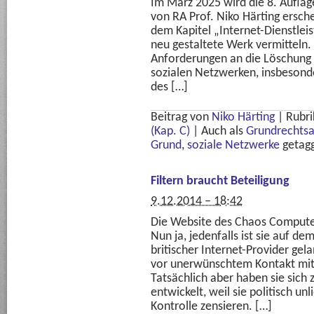
Im März 2025 wird die 8. Aufla
von RA Prof. Niko Härting ersch
dem Kapitel „Internet-Dienstleis
neu gestaltete Werk vermitteln. 
Anforderungen an die Löschung 
sozialen Netzwerken, insbesonde
des […]
Beitrag von
Niko Härting
|
Rubri
(Kap. C)
|
Auch als
Grundrechts
Grund
,
soziale Netzwerke
getag
Filtern braucht Beteiligung
9.12.2014 – 18:42
Die Website des Chaos Computer
Nun ja, jedenfalls ist sie auf d
britischer Internet-Provider gela
vor unerwünschtem Kontakt mit 
Tatsächlich aber haben sie sich 
entwickelt, weil sie politisch u
Kontrolle zensieren. […]