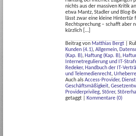
Haftung bei Internet-Zugängen p
nichts aus der massiven Kritik a
etwa Mantz, Stadler und Blog-B
lässt zwar eine kleine Hintertür 
Rechtsprechung – schafft aber n
kürzlich […]
Beitrag von
Matthias Bergt
|
Ru
Kunden (4.1)
,
Allgemein
,
Datens
(Kap. B)
,
Haftung (Kap. B)
,
Haftu
Internetregulierung und IT-Straf
Redeker, Handbuch der IT-Vertr
und Telemedienrecht
,
Urheberre
Auch als
Access-Provider
,
Dienst
Geschäftsmäßigkeit
,
Gesetzentw
Providerprivileg
,
Störer
,
Störerh
getaggt
|
Kommentare (0)