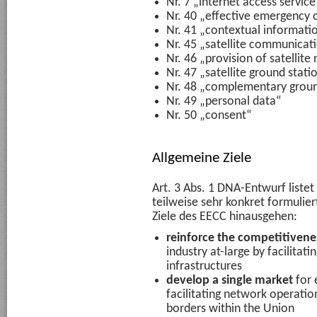
Nr. 7 „internet access service
Nr. 40 „effective emergency
Nr. 41 „contextual informati
Nr. 45 „satellite communicati
Nr. 46 „provision of satellite
Nr. 47 „satellite ground stati
Nr. 48 „complementary grou
Nr. 49 „personal data“
Nr. 50 „consent“
Allgemeine Ziele
Art. 3 Abs. 1 DNA-Entwurf listet
teilweise sehr konkret formuliert
Ziele des EECC hinausgehen:
reinforce the competitivene
industry at-large by facilitat
infrastructures
develop a single market
for 
facilitating network operatio
borders within the Union