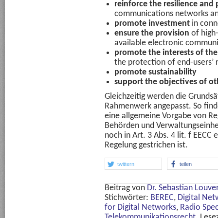
reinforce the resilience and
communications networks and
promote investment
in conne
ensure the provision
of high-
available electronic communic
promote the interests of the
the protection of end-users’ r
promote sustainability
support the objectives of ot
Gleichzeitig werden die Grunds
Rahmenwerk angepasst. So finde
eine allgemeine Vorgabe von Re
Behörden und Verwaltungseinheit
noch in Art. 3 Abs. 4 lit. f EECC
Regelung gestrichen ist.
twittern
teilen
Beitrag von
Dr. Sebastian Louve
Stichwörter:
BEREC
,
Digital Net
for Digital Networks
,
Radio Spe
Telekommunikationsrecht
. Lese