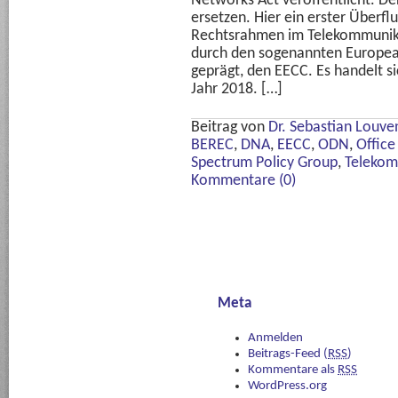
Networks Act veröffentlicht. De
ersetzen. Hier ein erster Überfl
Rechtsrahmen im Telekommunika
durch den sogenannten Europea
geprägt, den EECC. Es handelt s
Jahr 2018. […]
Beitrag von
Dr. Sebastian Louve
BEREC
,
DNA
,
EECC
,
ODN
,
Office
Spectrum Policy Group
,
Telekom
Kommentare (0)
Meta
Anmelden
Beitrags-Feed (
RSS
)
Kommentare als
RSS
WordPress.org